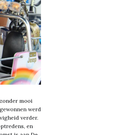
jzonder mooi
ie gewonnen werd
vigheid verder.
optredens, en
komst is aan De