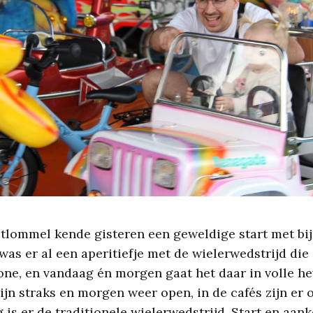
utlommel kende gisteren een geweldige start met bi
was er al een aperitiefje met de wielerwedstrijd d
ne, en vandaag én morgen gaat het daar in volle he
zijn straks en morgen weer open, in de cafés zijn er 
is er de traditionele wielerwedstrijd. Start en aan