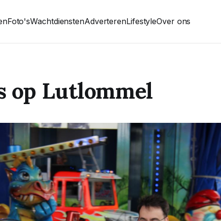
ten
Foto's
Wachtdiensten
Adverteren
Lifestyle
Over ons
s op Lutlommel