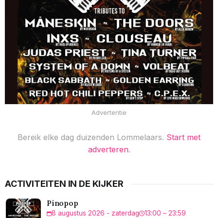
Advertentie
Bereik elke dag duizenden Lommelaars.
Start met
adverteren
.
ACTIVITEITEN IN DE KIJKER
Pinopop
8 augustus 2026 - zaterdag
13:00 – 23:59