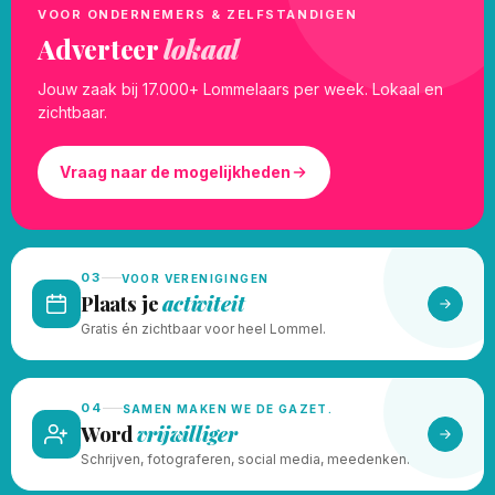
VOOR ONDERNEMERS & ZELFSTANDIGEN
Adverteer
lokaal
Jouw zaak bij 17.000+ Lommelaars per week. Lokaal en
zichtbaar.
Vraag naar de mogelijkheden
03
VOOR VERENIGINGEN
Plaats je
activiteit
Gratis én zichtbaar voor heel Lommel.
04
SAMEN MAKEN WE DE GAZET.
Word
vrijwilliger
Schrijven, fotograferen, social media, meedenken.