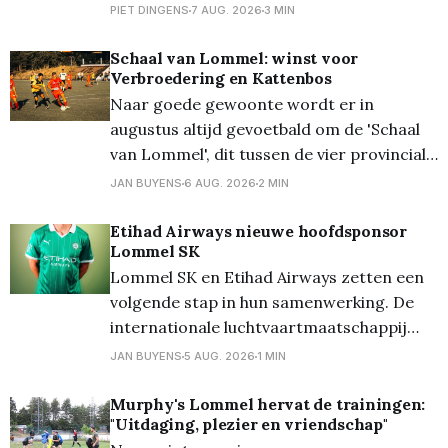
fileerde voor ons de ploeg die het moet
PIET DINGENS
7 AUG. 2026
3 MIN
gaan waarmaken in de Jupiler Pro
League... Lee Johnson is een toffe pee.
Schaal van Lommel: winst voor
Verbroedering en Kattenbos
Laat daar geen twijfel over bestaan. Maar
Naar goede gewoonte wordt er in
in HBvL bekijkt
augustus altijd gevoetbald om de 'Schaal
van Lommel', dit tussen de vier provinciale
Lommelse clubs. Vanavond stonden op het
JAN BUYENS
6 AUG. 2026
2 MIN
terrein van Lutlommel VV de halve finales
op het programma. En daarbij kwam
Etihad Airways nieuwe hoofdsponsor
Lommel SK
Verbroedering uit tegen Grenstrappers
Lommel SK en Etihad Airways zetten een
Kolonie, en werd het 1-1,
volgende stap in hun samenwerking. De
internationale luchtvaartmaatschappij
wordt vanaf het seizoen 2026/27 de
JAN BUYENS
5 AUG. 2026
1 MIN
nieuwe hoofdsponsor van de club en zal
als Front of Shirt Partner prijken op het
Murphy's Lommel hervat de trainingen:
"Uitdaging, plezier en vriendschap"
wedstrijdshirt van de eerste ploeg. De