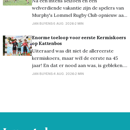
Na een intens seizoen en een
stap naar hoofdsponsor benadrukt het
welverdiende vakantie zijn de spelers van
wederzijdse vertrouwen
Murphy's Lommel Rugby Club opnieuw aan
de slag. Met de start van het nieuwe
JAN BUYENS
5 AUG. 2026
2 MIN
seizoen in zicht trapte de club af met een
open training voor de heren, waarbij
Enorme toeloop voor eerste Kermiskoers
op Kattenbos
zowel ervaren spelers als nieuwsgierige
Uiteraard was dit niet de allereerste
nieuwkomers welkom
kermiskoers, maar wél de eerste na 45
jaar! En dat er nood aan was, is gebleken...
Zowat iedere inwoner van Kattenbos was
JAN BUYENS
4 AUG. 2026
2 MIN
ervoor naar buiten gekomen, waardoor
het een fantastische eerste editie werd!
Winnaar werd Yentl Ruugh, die zijn
medevluchter Ben van Bijnen in