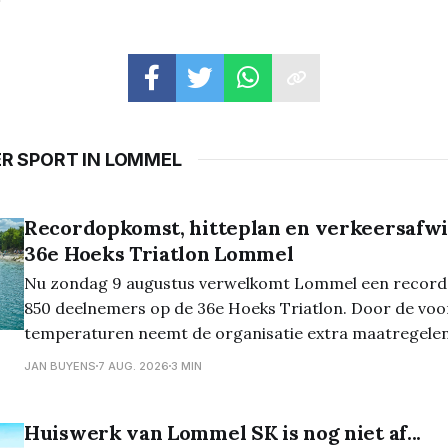
ER SPORT IN LOMMEL
Recordopkomst, hitteplan en verkeersafwi
36e Hoeks Triatlon Lommel
Nu zondag 9 augustus verwelkomt Lommel een recorda
850 deelnemers op de 36e Hoeks Triatlon. Door de voo
temperaturen neemt de organisatie extra maatregele
wedstrijden veilig te laten verlopen. De kwart-, sprint- 
JAN BUYENS
7 AUG. 2026
3 MIN
zijn volledig volzet en ook de vernieuwde Just 4
Huiswerk van Lommel SK is nog niet af...