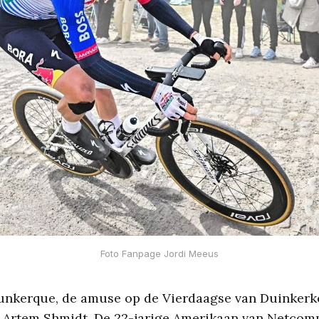
Foto Fanpage Jordi Meeus
unkerque, de amuse op de Vierdaagse van Duinkerk
Artem Shmidt. De 22-jarige Amerikaan van Netcom