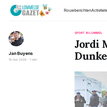
Rouwberichten
Activitei
SPORT IN LOMMEL
Jordi 
Dunke
Jan Buyens
19 mei 2026
1 min