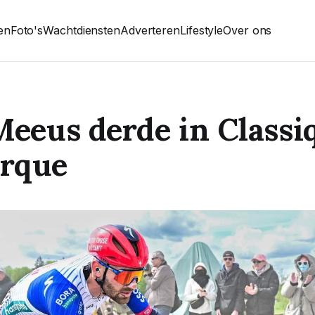
ten
Foto's
Wachtdiensten
Adverteren
Lifestyle
Over ons
Meeus derde in Classi
rque