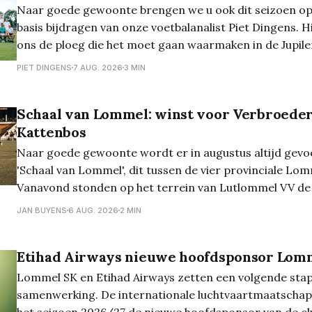
Naar goede gewoonte brengen we u ook dit seizoen op
basis bijdragen van onze voetbalanalist Piet Dingens. Hi
ons de ploeg die het moet gaan waarmaken in de Jupile
Lee Johnson is een toffe pee. Laat daar geen twijfel ov
PIET DINGENS
7 AUG. 2026
3 MIN
in HBvL bekijkt
Schaal van Lommel: winst voor Verbroeder
Kattenbos
Naar goede gewoonte wordt er in augustus altijd gevo
'Schaal van Lommel', dit tussen de vier provinciale Lom
Vanavond stonden op het terrein van Lutlommel VV de h
het programma. En daarbij kwam Verbroedering uit te
JAN BUYENS
6 AUG. 2026
2 MIN
Grenstrappers Kolonie, en werd het 1-1,
Etihad Airways nieuwe hoofdsponsor Lom
Lommel SK en Etihad Airways zetten een volgende stap
samenwerking. De internationale luchtvaartmaatschap
het seizoen 2026/27 de nieuwe hoofdsponsor van de clu