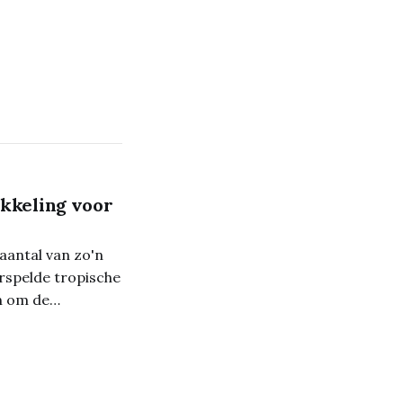
kkeling voor
antal van zo'n
rspelde tropische
n om de
en triotriatlon