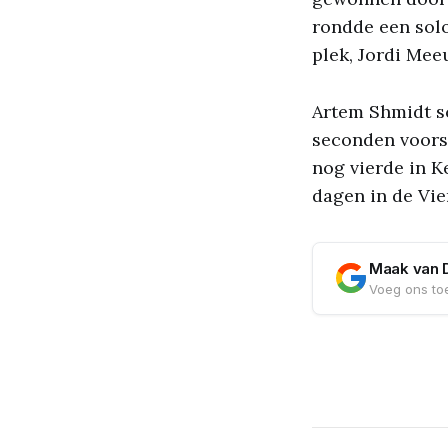
rondde een solo
plek, Jordi Meeu
Artem Shmidt sc
seconden voorsp
nog vierde in K
dagen in de Vi
Maak van 
Voeg ons toe