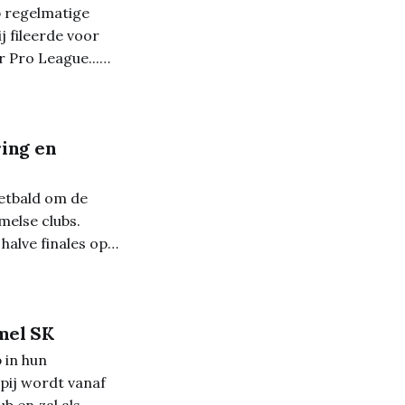
 regelmatige
j fileerde voor
r Pro League...
er bestaan. Maar
ing en
etbald om de
melse clubs.
alve finales op
gen
mel SK
 in hun
pij wordt vanaf
b en zal als