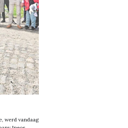
e, werd vandaag
pany Ineos