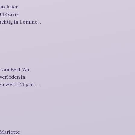
n Julien
42 en is
achtig in Lommel
 van Bert Van
overleden in
n werd 74 jaar.
 Mariette