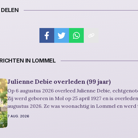
 DELEN
ICHTEN IN LOMMEL
Julienne Debie overleden (99 jaar)
Op 6 augustus 2026 overleed Julienne Debie, echtgenote
Zij werd geboren in Mol op 25 april 1927 en is overlede
augustus 2026. Ze was woonachtig in Lommel en werd 9
Rouwbericht Severens: Er is gelegenheid om in alle rust en stilte
7 AUG. 2026
persoonlijk