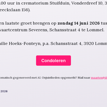
.00 uur in crematorium Stuifduin, Vonderdreef 10,
eeckxlaan 156).
en laatste groet brengen op
zondag 14 juni 2026
tu
tvaartcentrum Severens, Schansstraat 4 te Lommel.
ilie Hoeks-Fonteyn, p.a. Schansstraat 4, 3920 Lom
Condoleren
utomatisch gegenereerd met AI. Onjuistheden opgemerkt? Mail naar
maarten@d
. 2026