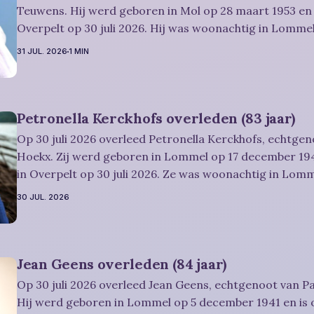
Teuwens. Hij werd geboren in Mol op 28 maart 1953 en 
Overpelt op 30 juli 2026. Hij was woonachtig in Lommel
Rouwbericht Severens: De afscheidsviering van Urbain waarop u
31 JUL. 2026
1 MIN
vriendelijk wordt uitgenodigd, zal
Petronella Kerckhofs overleden (83 jaar)
Op 30 juli 2026 overleed Petronella Kerckhofs, echtgen
Hoekx. Zij werd geboren in Lommel op 17 december 194
in Overpelt op 30 juli 2026. Ze was woonachtig in Lom
jaar. Rouwbericht Severens: De afscheidsplechtígheid van Irène zal
30 JUL. 2026
plaatsvinden in intieme kring. Condoleren
Jean Geens overleden (84 jaar)
Op 30 juli 2026 overleed Jean Geens, echtgenoot van Pa
Hij werd geboren in Lommel op 5 december 1941 en is 