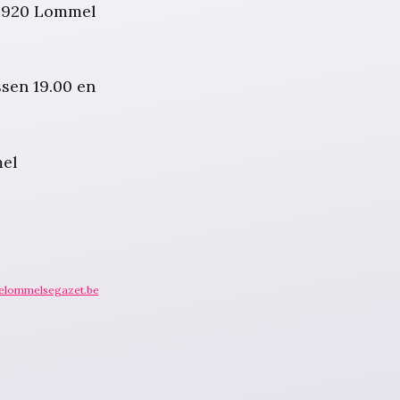
 3920 Lommel
ssen 19.00 en
mel
elommelsegazet.be