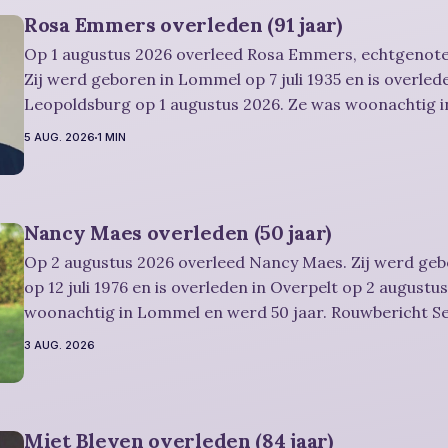
Rosa Emmers overleden (91 jaar)
Op 1 augustus 2026 overleed Rosa Emmers, echtgenote
Zij werd geboren in Lommel op 7 juli 1935 en is overled
Leopoldsburg op 1 augustus 2026. Ze was woonachtig 
en werd 91 jaar. Rouwbericht Severens: De afscheidsplechtigheid van
5 AUG. 2026
1 MIN
Rosa zal in intieme kring plaatsvinden. Er
Nancy Maes overleden (50 jaar)
Op 2 augustus 2026 overleed Nancy Maes. Zij werd ge
op 12 juli 1976 en is overleden in Overpelt op 2 augustu
woonachtig in Lommel en werd 50 jaar. Rouwbericht Severens: De
afscheidsplechtigheid vindt plaats in besloten kring. Er is gelegenheid om
3 AUG. 2026
in alle rust
Miet Bleyen overleden (84 jaar)