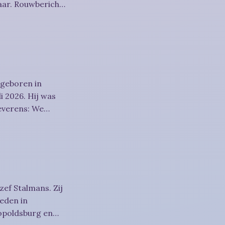
richt
 geboren in
i 2026. Hij was
htigheid,
zef Stalmans. Zij
eden in
eopoldsburg en