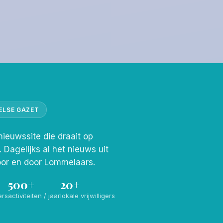
ELSE GAZET
nieuwssite die draait op
s. Dagelijks al het nieuws uit
or en door Lommelaars.
500+
20+
ers
activiteiten / jaar
lokale vrijwilligers