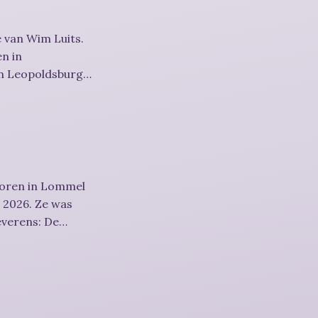
 van Wim Luits.
en in
in Leopoldsburg
boren in Lommel
s 2026. Ze was