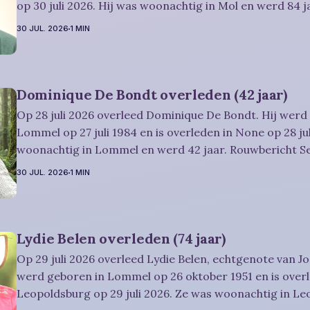
op 30 juli 2026. Hij was woonachtig in Mol en werd 84 jaar. Rouwbe
Dries-Hulsmans: Plechtigheid: U wordt vriendelijk uitgenodigd om
30 JUL. 2026
1 MIN
samen met
Dominique De Bondt overleden (42 jaar)
Op 28 juli 2026 overleed Dominique De Bondt. Hij werd
Lommel op 27 juli 1984 en is overleden in None op 28 jul
woonachtig in Lommel en werd 42 jaar. Rouwbericht Severens: We
nemen afscheid van Dominique tijdens een intieme plec
30 JUL. 2026
1 MIN
omringd door zijn naaste
Lydie Belen overleden (74 jaar)
Op 29 juli 2026 overleed Lydie Belen, echtgenote van Jo
werd geboren in Lommel op 26 oktober 1951 en is overl
Leopoldsburg op 29 juli 2026. Ze was woonachtig in L