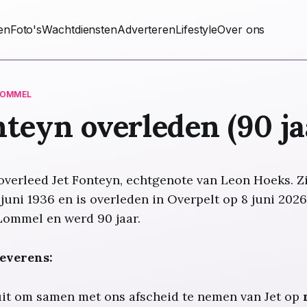
ten
Foto's
Wachtdiensten
Adverteren
Lifestyle
Over ons
LOMMEL
nteyn overleden (90 ja
overleed Jet Fonteyn, echtgenote van Leon Hoeks. Z
juni 1936 en is overleden in Overpelt op 8 juni 2026
Lommel en werd 90 jaar.
everens:
uit om samen met ons afscheid te nemen van Jet op