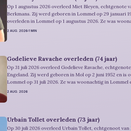
Op 1 augustus 2026 overleed Miet Bleyen, echtgenote va
Berkmans. Zij werd geboren in Lommel op 29 januari 19
overleden in Lommel op 1 augustus 2026. Ze was woon
en werd 84 jaar. Rouwbericht Severens: De uitvaartdienst zal in besloten
2 AUG. 2026
1 MIN
kring plaatshebben. U kan Miet
Godelieve Ravache overleden (74 jaar)
Op 31 juli 2026 overleed Godelieve Ravache, echtgenote
Engeland. Zij werd geboren in Mol op 2 juni 1952 en is 
Lommel op 31 juli 2026. Ze was woonachtig in Lommel e
Rouwbericht Severens: De afscheidsviering heeft plaats in besloten kring.
2 AUG. 2026
U kan
Urbain Tollet overleden (73 jaar)
Op 30 juli 2026 overleed Urbain Tollet, echtgenoot van