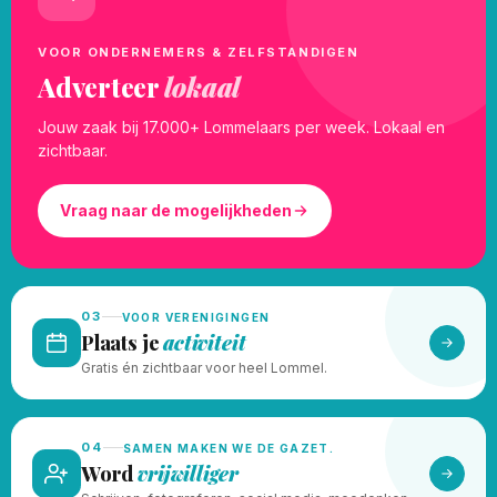
VOOR ONDERNEMERS & ZELFSTANDIGEN
Adverteer
lokaal
Jouw zaak bij 17.000+ Lommelaars per week. Lokaal en
zichtbaar.
Vraag naar de mogelijkheden
03
VOOR VERENIGINGEN
Plaats je
activiteit
Gratis én zichtbaar voor heel Lommel.
04
SAMEN MAKEN WE DE GAZET.
Word
vrijwilliger