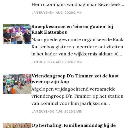
Henri Loomans vandaag naar Beverbeek
in Hamont-Achel bij de bivakplaats van de
JAN BUYENS
4 AUG. 2026
2 MIN
KSA meisjes... Waarom? Wies (Loomans) is
er voor de 13de keer kookmoeder en we
Snoepkescrace en 'eieren gooien' bij
Raak Kattenbos
mogen telkens mee-eten! Samen met de
Naar goede gewoonte organiseerde Raak
65 meisjes
Kattenbos gisteren meerdere activiteiten
in het kader van de wijkkermis aldaar. Al
even traditioneel werd van start gegaan
JAN BUYENS
4 AUG. 2026
2 MIN
met de bekende snoepkesrace, waarbij
eerst de 1 tot 3-jarigen en nadien de 4 tot
​Vriendengroep D’n Timmer zet de kust
weer op zijn kop
6-jaringen zoveel mogelijk snoep moesten
Afgelopen vrijdagochtend verzamelde
verzamelen op een parcours (waar
vriendengroep D’n Timmer op het station
van Lommel voor hun jaarlijkse en
inmiddels traditionele uitstap naar de
JAN BUYENS
3 AUG. 2026
2 MIN
kust. Gewapend met verse
chocoladebroodjes, knapperige croissants
Op herhaling: Familienamiddag bij de