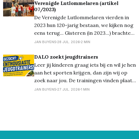
Verenigde Lutlommelaren (artikel
én voor de liefhebbers al een vloeibaar
07/2023)
ontbijt – de welbekende 'glazen boterham'
De Verenigde Lutlommelaren vierden in
– stapte de bende welgemoed de trein op
2023 hun 120-jarig bestaan, we kijken nog
richting
eens terug... Gisteren (in 2023...) brachten
we u reeds foto's van de receptie op
JAN BUYENS
28 JUL. 2026
2 MIN
vrijdagavond, en ook brachten we al héél
wat foto's van het 'Fiets 'm erin'
DALO zoekt jeugdtrainers
evenement van
Leer jij kinderen graag iets bij en wil je hen
aan het sporten krijgen, dan zijn wij op
zoek naar jou. De trainingen vinden plaats
op dinsdag en donderdag. Tijdens het
JAN BUYENS
27 JUL. 2026
1 MIN
zomerseizoen van 18h30 tot 20h00. In de
winter van 18h30 tot 19h30. Ook als je
maar 1 dag per