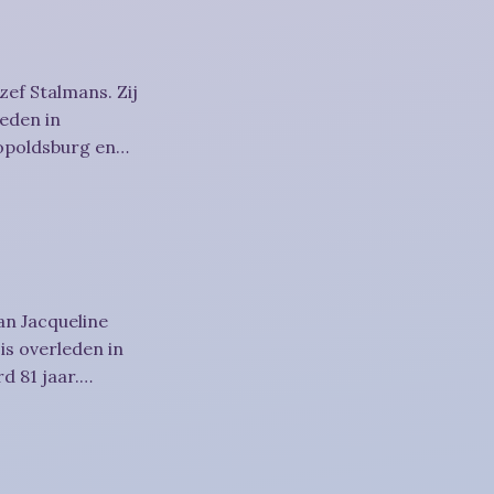
zef Stalmans. Zij
eden in
eopoldsburg en
an Jacqueline
is overleden in
d 81 jaar.