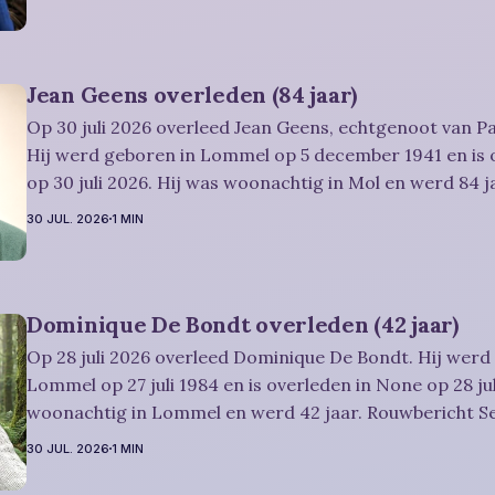
plaatsvinden in intieme kring. Condoleren
Jean Geens overleden (84 jaar)
Op 30 juli 2026 overleed Jean Geens, echtgenoot van Pa
Hij werd geboren in Lommel op 5 december 1941 en is 
op 30 juli 2026. Hij was woonachtig in Mol en werd 84 jaar. Rouwbe
Dries-Hulsmans: Plechtigheid: U wordt vriendelijk uitgenodigd om
30 JUL. 2026
1 MIN
samen met
Dominique De Bondt overleden (42 jaar)
Op 28 juli 2026 overleed Dominique De Bondt. Hij werd
Lommel op 27 juli 1984 en is overleden in None op 28 jul
woonachtig in Lommel en werd 42 jaar. Rouwbericht Severens: We
nemen afscheid van Dominique tijdens een intieme plec
30 JUL. 2026
1 MIN
omringd door zijn naaste