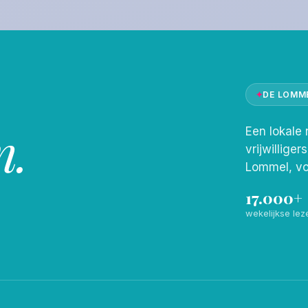
✦
DE LOMM
n.
Een lokale 
vrijwilliger
Lommel, vo
17.000+
wekelijkse lez