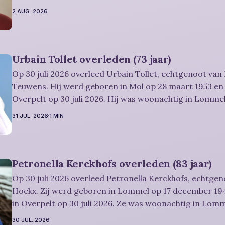
Rouwbericht Severens: De afscheidsviering heeft plaats in besloten kring.
2 AUG. 2026
U kan
Urbain Tollet overleden (73 jaar)
Op 30 juli 2026 overleed Urbain Tollet, echtgenoot van
Teuwens. Hij werd geboren in Mol op 28 maart 1953 en 
Overpelt op 30 juli 2026. Hij was woonachtig in Lommel
Rouwbericht Severens: De afscheidsviering van Urbain waarop u
31 JUL. 2026
1 MIN
vriendelijk wordt uitgenodigd, zal
Petronella Kerckhofs overleden (83 jaar)
Op 30 juli 2026 overleed Petronella Kerckhofs, echtgen
Hoekx. Zij werd geboren in Lommel op 17 december 194
in Overpelt op 30 juli 2026. Ze was woonachtig in Lom
jaar. Rouwbericht Severens: De afscheidsplechtígheid van Irène zal
30 JUL. 2026