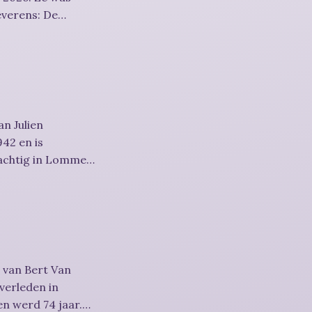
n Julien
42 en is
achtig in Lommel
 van Bert Van
overleden in
n werd 74 jaar.