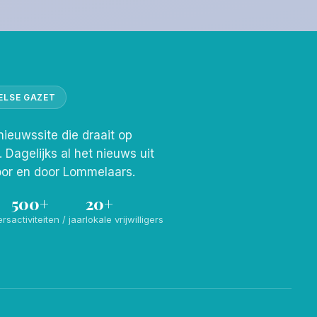
ELSE GAZET
nieuwssite die draait op
s. Dagelijks al het nieuws uit
or en door Lommelaars.
500+
20+
ers
activiteiten / jaar
lokale vrijwilligers