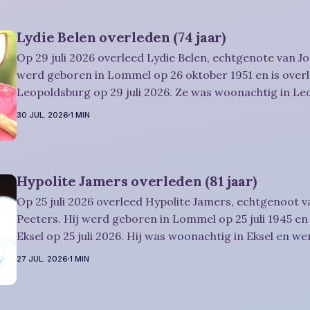
Lydie Belen overleden (74 jaar)
Op 29 juli 2026 overleed Lydie Belen, echtgenote van Jo
werd geboren in Lommel op 26 oktober 1951 en is overl
Leopoldsburg op 29 juli 2026. Ze was woonachtig in L
werd 74 jaar. Rouwbericht Dries-Hulsmans: Het afscheid, waartoe u
30 JUL. 2026
1 MIN
vriendelijk wordt uitgenodigd, zal plaatsvinden
Hypolite Jamers overleden (81 jaar)
Op 25 juli 2026 overleed Hypolite Jamers, echtgenoot v
Peeters. Hij werd geboren in Lommel op 25 juli 1945 en 
Eksel op 25 juli 2026. Hij was woonachtig in Eksel en wer
Rouwbericht Witters: Wij nemen in intieme kring afscheid van Hypolite,
27 JUL. 2026
1 MIN
waarna zijn