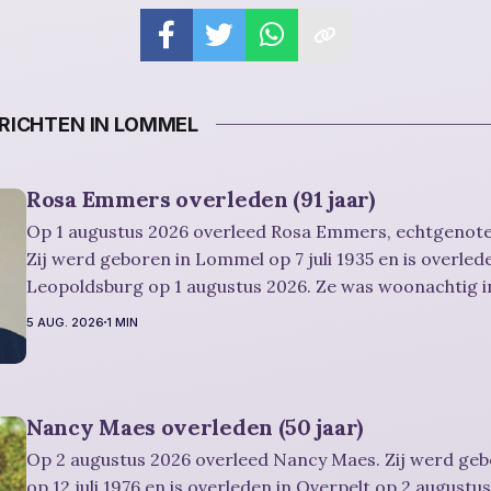
ICHTEN IN LOMMEL
Rosa Emmers overleden (91 jaar)
Op 1 augustus 2026 overleed Rosa Emmers, echtgenote
Zij werd geboren in Lommel op 7 juli 1935 en is overled
Leopoldsburg op 1 augustus 2026. Ze was woonachtig 
en werd 91 jaar. Rouwbericht Severens: De afscheidsplechtigheid van
5 AUG. 2026
1 MIN
Rosa zal in intieme kring plaatsvinden. Er
Nancy Maes overleden (50 jaar)
Op 2 augustus 2026 overleed Nancy Maes. Zij werd ge
op 12 juli 1976 en is overleden in Overpelt op 2 augustu