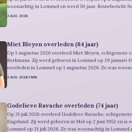
woonachtig in Lommel en werd 50 jaar. Rouwbericht Severens: De
afscheidsplechtigheid vindt plaats in besloten kring. Er is gelegenheid om
3 AUG. 2026
in alle rust
Miet Bleyen overleden (84 jaar)
Op 1 augustus 2026 overleed Miet Bleyen, echtgenote va
Berkmans. Zij werd geboren in Lommel op 29 januari 19
overleden in Lommel op 1 augustus 2026. Ze was woon
en werd 84 jaar. Rouwbericht Severens: De uitvaartdienst zal in besloten
2 AUG. 2026
1 MIN
kring plaatshebben. U kan Miet
Godelieve Ravache overleden (74 jaar)
Op 31 juli 2026 overleed Godelieve Ravache, echtgenote
Engeland. Zij werd geboren in Mol op 2 juni 1952 en is 
Lommel op 31 juli 2026. Ze was woonachtig in Lommel e