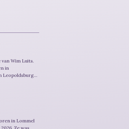
 van Wim Luits.
en in
in Leopoldsburg
boren in Lommel
s 2026. Ze was