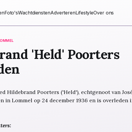
ten
Foto's
Wachtdiensten
Adverteren
Lifestyle
Over ons
LOMMEL
rand 'Held' Poorters
den
ed Hildebrand Poorters ('Held'), echtgenoot van Jos
en in Lommel op 24 december 1936 en is overleden 
ters: