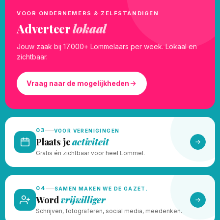
VOOR ONDERNEMERS & ZELFSTANDIGEN
Adverteer
lokaal
Jouw zaak bij 17.000+ Lommelaars per week. Lokaal en
zichtbaar.
Vraag naar de mogelijkheden
03
VOOR VERENIGINGEN
Plaats je
activiteit
Gratis én zichtbaar voor heel Lommel.
04
SAMEN MAKEN WE DE GAZET.
Word
vrijwilliger
Schrijven, fotograferen, social media, meedenken.