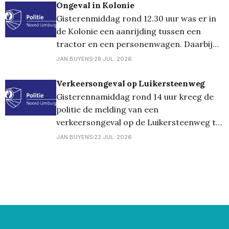
gebeurde een ongeval in de Koning
Ongeval in Kolonie
Leopoldlaan. Twee voertuigen reden op
Gisterenmiddag rond 12.30 uur was er in
hetzelfde moment achteruit waardoor het
de Kolonie een aanrijding tussen een
tot een botsing kwam.
tractor en een personenwagen. Daarbij
vielen geen gewonden en bleef de schade
JAN BUYENS
28 JUL. 2026
beperkt tot de voertuigen.
Verkeersongeval op Luikersteenweg
Gisterennamiddag rond 14 uur kreeg de
politie de melding van een
verkeersongeval op de Luikersteenweg te
Lommel. Een wagen was er op een
JAN BUYENS
22 JUL. 2026
voorligger gebotst. Er waren geen
gewonden.