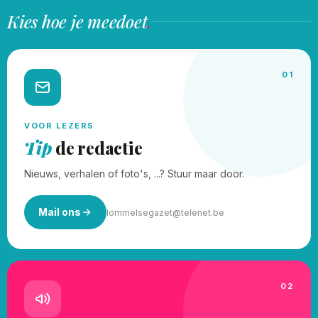
Kies hoe je meedoet
.
01
VOOR LEZERS
Tip
de redactie
Nieuws, verhalen of foto's, ...? Stuur maar door.
Mail ons
lommelsegazet@telenet.be
02