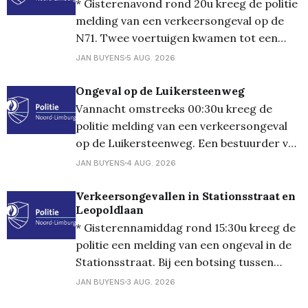
* Gisterenavond rond 20u kreeg de politie
melding van een verkeersongeval op de
N71. Twee voertuigen kwamen tot een
aanrijding waarbij een voertuig in de
JAN BUYENS
5 AUG. 2026
gracht belandde. De bestuurder werd
voor de nodige zorg naar het ziekenhuis
Ongeval op de Luikersteenweg
gebracht en de wagen werd getakeld. *
Vannacht omstreeks 00:30u kreeg de
Gisteren omstreeks 21:30u was er een
politie melding van een verkeersongeval
melding
op de Luikersteenweg. Een bestuurder van
een wagen maakte een manoeuvre om af
JAN BUYENS
4 AUG. 2026
te slaan, waarbij op hetzelfde moment een
andere bestuurder een inhaalmanoeuvre
Verkeersongevallen in Stationsstraat en
Leopoldlaan
maakte. De twee voertuigen kwamen in
* Gisterennamiddag rond 15:30u kreeg de
aanrijding met elkaar, waarbij ook één
politie een melding van een ongeval in de
voertuig door de
Stationsstraat. Bij een botsing tussen
twee voertuigen raakten de bestuurders
JAN BUYENS
3 AUG. 2026
niet gewond; * Vandaag omstreeks 11:30u