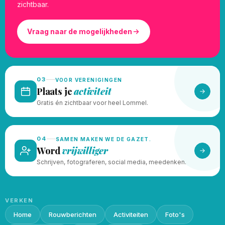
zichtbaar.
Vraag naar de mogelijkheden
03
VOOR VERENIGINGEN
Plaats je
activiteit
Gratis én zichtbaar voor heel Lommel.
04
SAMEN MAKEN WE DE GAZET.
Word
vrijwilliger
Schrijven, fotograferen, social media, meedenken.
VERKEN
Home
Rouwberichten
Activiteiten
Foto's