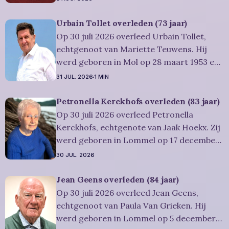
juli 2026. Ze was woonachtig in Lommel en
werd 74 jaar. Rouwbericht Severens: De
Urbain Tollet overleden (73 jaar)
afscheidsviering heeft plaats in besloten
Op 30 juli 2026 overleed Urbain Tollet,
kring. U kan
echtgenoot van Mariette Teuwens. Hij
werd geboren in Mol op 28 maart 1953 en
is overleden in Overpelt op 30 juli 2026. Hij
31 JUL. 2026
1 MIN
was woonachtig in Lommel en werd 73
jaar. Rouwbericht Severens: De
Petronella Kerckhofs overleden (83 jaar)
afscheidsviering van Urbain waarop u
Op 30 juli 2026 overleed Petronella
vriendelijk wordt uitgenodigd, zal
Kerckhofs, echtgenote van Jaak Hoekx. Zij
werd geboren in Lommel op 17 december
1942 en is overleden in Overpelt op 30 juli
30 JUL. 2026
2026. Ze was woonachtig in Lommel en
werd 83 jaar. Rouwbericht Severens: De
Jean Geens overleden (84 jaar)
afscheidsplechtígheid van Irène zal
Op 30 juli 2026 overleed Jean Geens,
plaatsvinden in intieme kring. Condoleren
echtgenoot van Paula Van Grieken. Hij
werd geboren in Lommel op 5 december