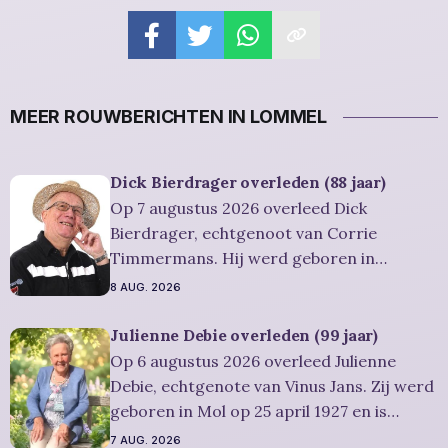
MEER ROUWBERICHTEN IN LOMMEL
Dick Bierdrager overleden (88 jaar)
Op 7 augustus 2026 overleed Dick
Bierdrager, echtgenoot van Corrie
Timmermans. Hij werd geboren in
AMSTERDAM op 12 oktober 1937 en is
8 AUG. 2026
overleden in Lommel op 7 augustus 2026.
Hij was woonachtig in Lommel en werd 88
Julienne Debie overleden (99 jaar)
jaar. Rouwbericht Severens: Er zal een
Op 6 augustus 2026 overleed Julienne
herdenkingsdienst gehouden worden op
Debie, echtgenote van Vinus Jans. Zij werd
vrijdag 14 augustus
geboren in Mol op 25 april 1927 en is
overleden in Lommel op 6 augustus 2026.
7 AUG. 2026