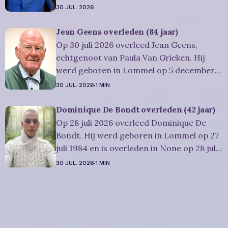
1942 en is overleden in Overpelt op 30 juli
30 JUL. 2026
2026. Ze was woonachtig in Lommel en
werd 83 jaar. Rouwbericht Severens: De
Jean Geens overleden (84 jaar)
afscheidsplechtígheid van Irène zal
Op 30 juli 2026 overleed Jean Geens,
plaatsvinden in intieme kring. Condoleren
echtgenoot van Paula Van Grieken. Hij
werd geboren in Lommel op 5 december
1941 en is overleden in Mol op 30 juli 2026.
30 JUL. 2026
1 MIN
Hij was woonachtig in Mol en werd 84
jaar. Rouwbericht Dries-Hulsmans:
Dominique De Bondt overleden (42 jaar)
Plechtigheid: U wordt vriendelijk
Op 28 juli 2026 overleed Dominique De
uitgenodigd om samen met
Bondt. Hij werd geboren in Lommel op 27
juli 1984 en is overleden in None op 28 juli
2026. Hij was woonachtig in Lommel en
30 JUL. 2026
1 MIN
werd 42 jaar. Rouwbericht Severens: We
nemen afscheid van Dominique tijdens een
intieme plechtigheid, omringd door zijn
naaste