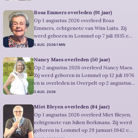
Ze was woonachtig in Lommel en werd 99
jaar. Rouwbericht Severens: Er is
Rosa Emmers overleden (91 jaar)
gelegenheid om in alle rust en stilte
Op 1 augustus 2026 overleed Rosa
persoonlijk
Emmers, echtgenote van Wim Luits. Zij
werd geboren in Lommel op 7 juli 1935 en
is overleden in Leopoldsburg op 1
5 AUG. 2026
1 MIN
augustus 2026. Ze was woonachtig in
Leopoldsburg en werd 91 jaar.
Nancy Maes overleden (50 jaar)
Rouwbericht Severens: De
Op 2 augustus 2026 overleed Nancy Maes.
afscheidsplechtigheid van Rosa zal in
Zij werd geboren in Lommel op 12 juli 1976
intieme kring plaatsvinden. Er
en is overleden in Overpelt op 2 augustus
2026. Ze was woonachtig in Lommel en
3 AUG. 2026
werd 50 jaar. Rouwbericht Severens: De
afscheidsplechtigheid vindt plaats in
Miet Bleyen overleden (84 jaar)
besloten kring. Er is gelegenheid om in alle
Op 1 augustus 2026 overleed Miet Bleyen,
rust
echtgenote van Julien Berkmans. Zij werd
geboren in Lommel op 29 januari 1942 en
is overleden in Lommel op 1 augustus