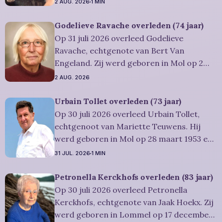
2 AUG. 2026
1 MIN
2026. Ze was woonachtig in Lommel en
werd 84 jaar. Rouwbericht Severens: De
Godelieve Ravache overleden (74 jaar)
uitvaartdienst zal in besloten kring
Op 31 juli 2026 overleed Godelieve
plaatshebben. U kan Miet
Ravache, echtgenote van Bert Van
Engeland. Zij werd geboren in Mol op 2
juni 1952 en is overleden in Lommel op 31
2 AUG. 2026
juli 2026. Ze was woonachtig in Lommel en
werd 74 jaar. Rouwbericht Severens: De
Urbain Tollet overleden (73 jaar)
afscheidsviering heeft plaats in besloten
Op 30 juli 2026 overleed Urbain Tollet,
kring. U kan
echtgenoot van Mariette Teuwens. Hij
werd geboren in Mol op 28 maart 1953 en
is overleden in Overpelt op 30 juli 2026. Hij
31 JUL. 2026
1 MIN
was woonachtig in Lommel en werd 73
jaar. Rouwbericht Severens: De
Petronella Kerckhofs overleden (83 jaar)
afscheidsviering van Urbain waarop u
Op 30 juli 2026 overleed Petronella
vriendelijk wordt uitgenodigd, zal
Kerckhofs, echtgenote van Jaak Hoekx. Zij
werd geboren in Lommel op 17 december