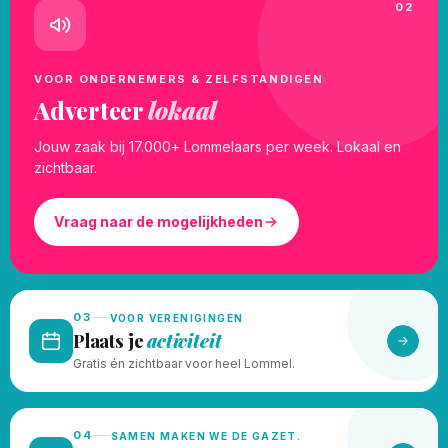
02
VOOR ONDERNEMERS & ZELFSTANDIGEN
Adverteer
lokaal
Jouw zaak bij 17.000+ Lommelaars per week. Lokaal en
zichtbaar.
Vraag naar de mogelijkheden
03
VOOR VERENIGINGEN
Plaats je
activiteit
Gratis én zichtbaar voor heel Lommel.
04
SAMEN MAKEN WE DE GAZET.