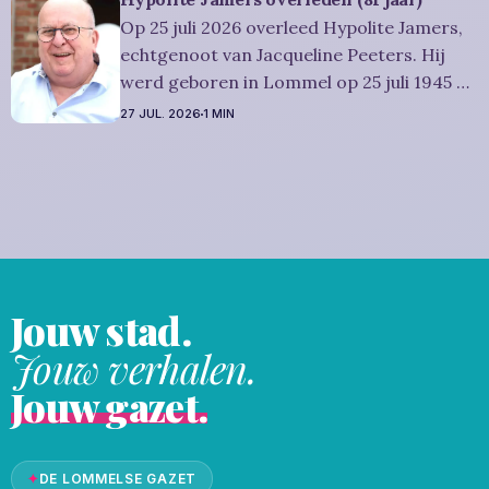
Hulsmans: Het afscheid, waartoe u
Op 25 juli 2026 overleed Hypolite Jamers,
vriendelijk wordt uitgenodigd, zal
echtgenoot van Jacqueline Peeters. Hij
plaatsvinden
werd geboren in Lommel op 25 juli 1945 en
is overleden in Eksel op 25 juli 2026. Hij
27 JUL. 2026
1 MIN
was woonachtig in Eksel en werd 81 jaar.
Rouwbericht Witters: Wij nemen in
intieme kring afscheid van Hypolite,
waarna zijn
Jouw stad.
Jouw verhalen.
Jouw gazet.
✦
DE LOMMELSE GAZET