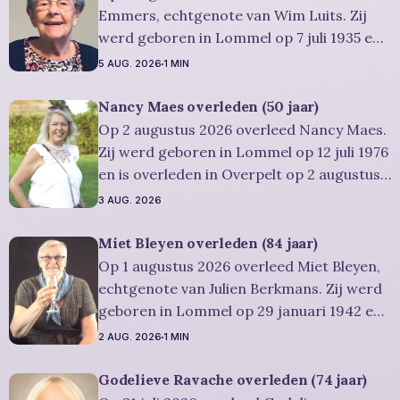
Emmers, echtgenote van Wim Luits. Zij
werd geboren in Lommel op 7 juli 1935 en
is overleden in Leopoldsburg op 1
5 AUG. 2026
1 MIN
augustus 2026. Ze was woonachtig in
Leopoldsburg en werd 91 jaar.
Nancy Maes overleden (50 jaar)
Rouwbericht Severens: De
Op 2 augustus 2026 overleed Nancy Maes.
afscheidsplechtigheid van Rosa zal in
Zij werd geboren in Lommel op 12 juli 1976
intieme kring plaatsvinden. Er
en is overleden in Overpelt op 2 augustus
2026. Ze was woonachtig in Lommel en
3 AUG. 2026
werd 50 jaar. Rouwbericht Severens: De
afscheidsplechtigheid vindt plaats in
Miet Bleyen overleden (84 jaar)
besloten kring. Er is gelegenheid om in alle
Op 1 augustus 2026 overleed Miet Bleyen,
rust
echtgenote van Julien Berkmans. Zij werd
geboren in Lommel op 29 januari 1942 en
is overleden in Lommel op 1 augustus
2 AUG. 2026
1 MIN
2026. Ze was woonachtig in Lommel en
werd 84 jaar. Rouwbericht Severens: De
Godelieve Ravache overleden (74 jaar)