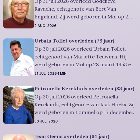
uitvaartdienst zal in besloten kring
Op 31 juli 2026 overleed Godelieve
plaatshebben. U kan Miet
Ravache, echtgenote van Bert Van
Engeland. Zij werd geboren in Mol op 2
juni 1952 en is overleden in Lommel op 31
2 AUG. 2026
juli 2026. Ze was woonachtig in Lommel en
werd 74 jaar. Rouwbericht Severens: De
Urbain Tollet overleden (73 jaar)
afscheidsviering heeft plaats in besloten
Op 30 juli 2026 overleed Urbain Tollet,
kring. U kan
echtgenoot van Mariette Teuwens. Hij
werd geboren in Mol op 28 maart 1953 en
is overleden in Overpelt op 30 juli 2026. Hij
31 JUL. 2026
1 MIN
was woonachtig in Lommel en werd 73
jaar. Rouwbericht Severens: De
Petronella Kerckhofs overleden (83 jaar)
afscheidsviering van Urbain waarop u
Op 30 juli 2026 overleed Petronella
vriendelijk wordt uitgenodigd, zal
Kerckhofs, echtgenote van Jaak Hoekx. Zij
werd geboren in Lommel op 17 december
1942 en is overleden in Overpelt op 30 juli
30 JUL. 2026
2026. Ze was woonachtig in Lommel en
werd 83 jaar. Rouwbericht Severens: De
Jean Geens overleden (84 jaar)