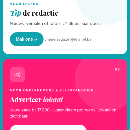
VOOR LEZERS
Tip
de redactie
Nieuws, verhalen of foto's, ...? Stuur maar door.
Mail ons
lommelsegazet@telenet.be
02
VOOR ONDERNEMERS & ZELFSTANDIGEN
Adverteer
lokaal
Jouw zaak bij 17.000+ Lommelaars per week. Lokaal en
zichtbaar.