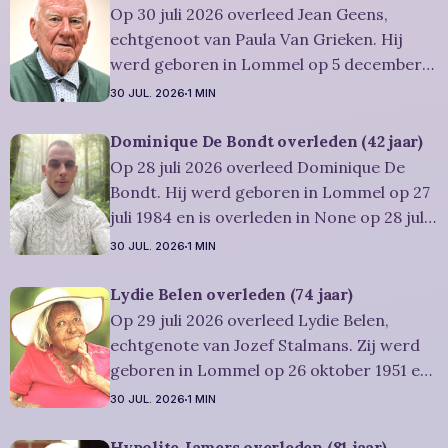
afscheidsplechtígheid van Irène zal
Op 30 juli 2026 overleed Jean Geens,
plaatsvinden in intieme kring. Condoleren
echtgenoot van Paula Van Grieken. Hij
werd geboren in Lommel op 5 december
1941 en is overleden in Mol op 30 juli 2026.
30 JUL. 2026
1 MIN
Hij was woonachtig in Mol en werd 84
jaar. Rouwbericht Dries-Hulsmans:
Dominique De Bondt overleden (42 jaar)
Plechtigheid: U wordt vriendelijk
Op 28 juli 2026 overleed Dominique De
uitgenodigd om samen met
Bondt. Hij werd geboren in Lommel op 27
juli 1984 en is overleden in None op 28 juli
2026. Hij was woonachtig in Lommel en
30 JUL. 2026
1 MIN
werd 42 jaar. Rouwbericht Severens: We
nemen afscheid van Dominique tijdens een
Lydie Belen overleden (74 jaar)
intieme plechtigheid, omringd door zijn
Op 29 juli 2026 overleed Lydie Belen,
naaste
echtgenote van Jozef Stalmans. Zij werd
geboren in Lommel op 26 oktober 1951 en
is overleden in Leopoldsburg op 29 juli
30 JUL. 2026
1 MIN
2026. Ze was woonachtig in Leopoldsburg
en werd 74 jaar. Rouwbericht Dries-
Hypolite Jamers overleden (81 jaar)