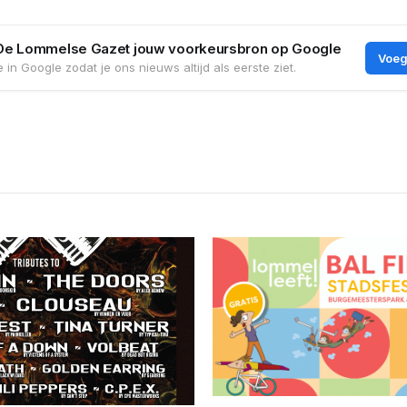
De Lommelse Gazet jouw voorkeursbron op Google
Voeg
 in Google zodat je ons nieuws altijd als eerste ziet.