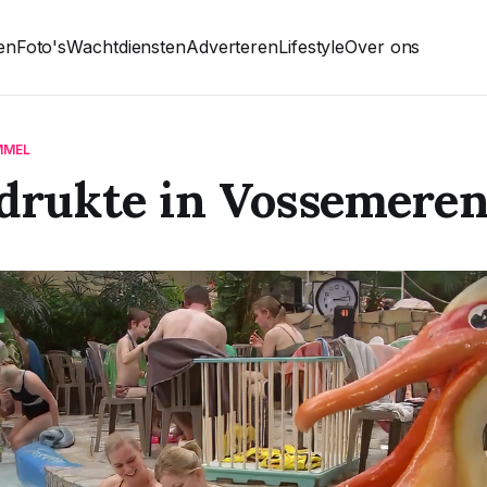
ten
Foto's
Wachtdiensten
Adverteren
Lifestyle
Over ons
MMEL
drukte in Vossemere