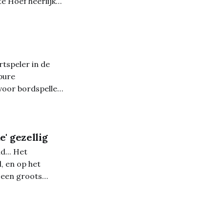
e Hoef heerlijk
rtspeler in de
pure
 voor bordspellen
inting en veel
' gezellig
d... Het
, en op het
 een groots