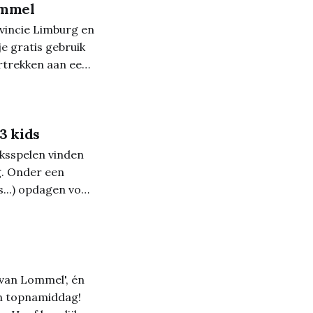
ommel
ovincie Limburg en
e gratis gebruik
rtrekken aan een
 van de
3 kids
lksspelen vinden
g. Onder een
...) opdagen voor
mmen en véél meer,
 van Lommel', én
en topnamiddag!