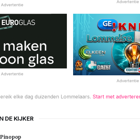
Advertentie
Advertentie
Advertentie
Advertentie
ereik elke dag duizenden Lommelaars.
Start met advertere
IN DE KIJKER
Pinopop