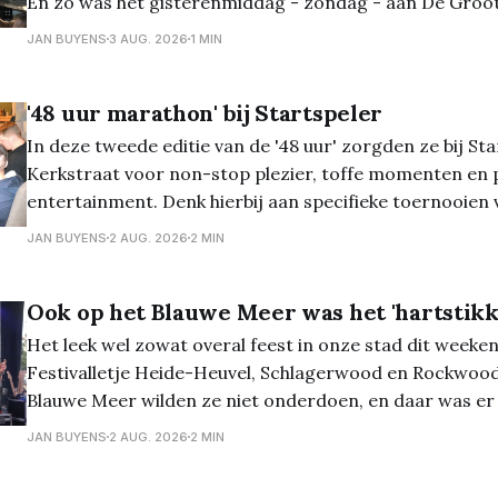
En zo was het gisterenmiddag - zondag - aan De Groot
vertoeven... Meer foto's op Flickr
JAN BUYENS
3 AUG. 2026
1 MIN
'48 uur marathon' bij Startspeler
In deze tweede editie van de '48 uur' zorgden ze bij Sta
Kerkstraat voor non-stop plezier, toffe momenten en 
entertainment. Denk hierbij aan specifieke toernooien
of trading card games; een potje poker; videogames; pa
JAN BUYENS
2 AUG. 2026
2 MIN
meer. De mogelijkheden waren talrijk en
Ook op het Blauwe Meer was het 'hartstikke
Het leek wel zowat overal feest in onze stad dit weeken
Festivalletje Heide-Heuvel, Schlagerwood en Rockwood
Blauwe Meer wilden ze niet onderdoen, en daar was er
Terrasfeest! Uiteraard trokken ook onze fotografen daar naartoe, en zij
JAN BUYENS
2 AUG. 2026
2 MIN
kwamen terug met een karrevracht aan foto&