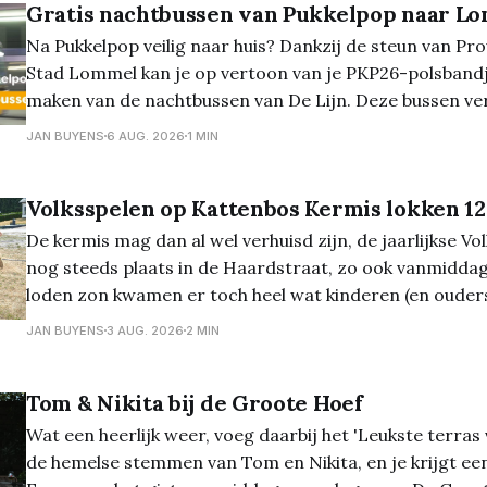
Gratis nachtbussen van Pukkelpop naar L
Na Pukkelpop veilig naar huis? Dankzij de steun van Pr
Stad Lommel kan je op vertoon van je PKP26-polsbandj
maken van de nachtbussen van De Lijn. Deze bussen ve
speciale halte bij het festivalterrein in Kiewit na afloop
JAN BUYENS
6 AUG. 2026
1 MIN
festivaldag: Nacht van
Volksspelen op Kattenbos Kermis lokken 12
De kermis mag dan al wel verhuisd zijn, de jaarlijkse Vo
nog steeds plaats in de Haardstraat, zo ook vanmidda
loden zon kwamen er toch heel wat kinderen (en ouders
deze jaarlijkse leuke traditie. Van zaklopen tot paalkli
JAN BUYENS
3 AUG. 2026
2 MIN
de pret kon niet
Tom & Nikita bij de Groote Hoef
Wat een heerlijk weer, voeg daarbij het 'Leukste terras
de hemelse stemmen van Tom en Nikita, en je krijgt e