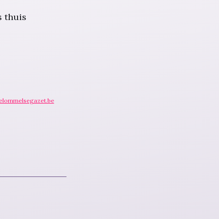
s thuis
elommelsegazet.be