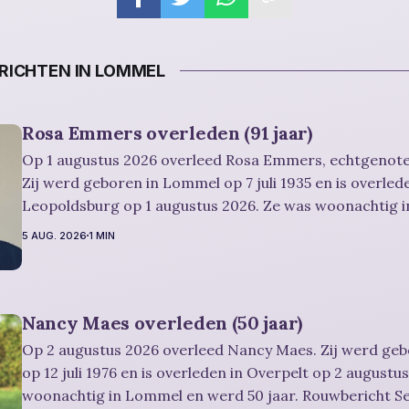
ICHTEN IN LOMMEL
Rosa Emmers overleden (91 jaar)
Op 1 augustus 2026 overleed Rosa Emmers, echtgenote
Zij werd geboren in Lommel op 7 juli 1935 en is overled
Leopoldsburg op 1 augustus 2026. Ze was woonachtig 
en werd 91 jaar. Rouwbericht Severens: De afscheidsplechtigheid van
5 AUG. 2026
1 MIN
Rosa zal in intieme kring plaatsvinden. Er
Nancy Maes overleden (50 jaar)
Op 2 augustus 2026 overleed Nancy Maes. Zij werd ge
op 12 juli 1976 en is overleden in Overpelt op 2 augustu
woonachtig in Lommel en werd 50 jaar. Rouwbericht Severens: De