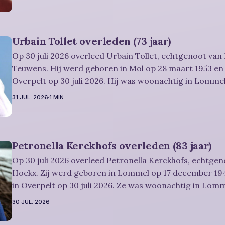
U kan
Urbain Tollet overleden (73 jaar)
Op 30 juli 2026 overleed Urbain Tollet, echtgenoot van
Teuwens. Hij werd geboren in Mol op 28 maart 1953 en 
Overpelt op 30 juli 2026. Hij was woonachtig in Lommel
Rouwbericht Severens: De afscheidsviering van Urbain waarop u
31 JUL. 2026
1 MIN
vriendelijk wordt uitgenodigd, zal
Petronella Kerckhofs overleden (83 jaar)
Op 30 juli 2026 overleed Petronella Kerckhofs, echtgen
Hoekx. Zij werd geboren in Lommel op 17 december 194
in Overpelt op 30 juli 2026. Ze was woonachtig in Lom
jaar. Rouwbericht Severens: De afscheidsplechtígheid van Irène zal
30 JUL. 2026
plaatsvinden in intieme kring. Condoleren