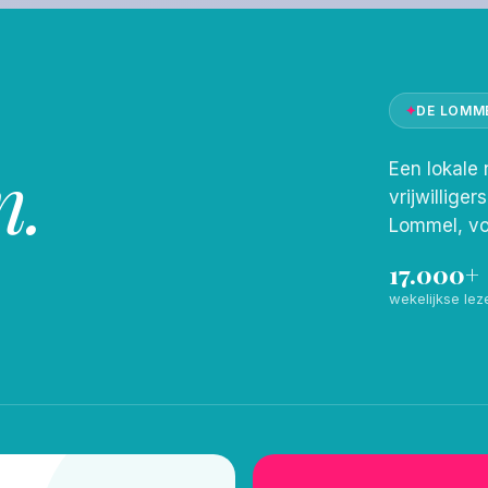
✦
DE LOMM
n.
Een lokale 
vrijwilliger
Lommel, vo
17.000+
wekelijkse lez