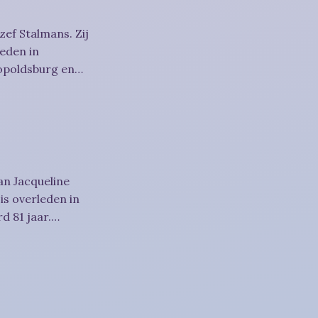
zef Stalmans. Zij
eden in
eopoldsburg en
an Jacqueline
is overleden in
d 81 jaar.