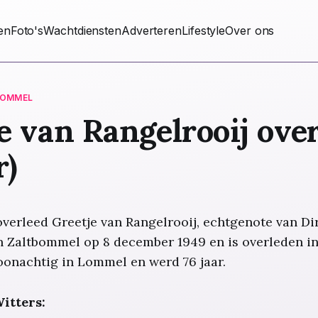
ten
Foto's
Wachtdiensten
Adverteren
Lifestyle
Over ons
LOMMEL
e van Rangelrooij ove
r)
overleed Greetje van Rangelrooij, echtgenote van Dir
 Zaltbommel op 8 december 1949 en is overleden in 
oonachtig in Lommel en werd 76 jaar.
itters: