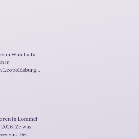
 van Wim Luits.
en in
in Leopoldsburg
boren in Lommel
s 2026. Ze was