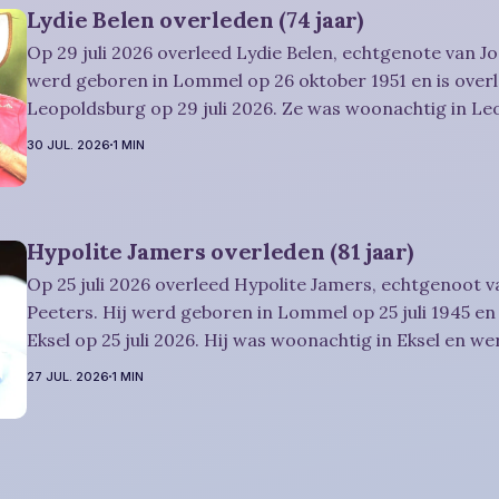
Lydie Belen overleden (74 jaar)
Op 29 juli 2026 overleed Lydie Belen, echtgenote van Jo
werd geboren in Lommel op 26 oktober 1951 en is overl
Leopoldsburg op 29 juli 2026. Ze was woonachtig in L
werd 74 jaar. Rouwbericht Dries-Hulsmans: Het afscheid, waartoe u
30 JUL. 2026
1 MIN
vriendelijk wordt uitgenodigd, zal plaatsvinden
Hypolite Jamers overleden (81 jaar)
Op 25 juli 2026 overleed Hypolite Jamers, echtgenoot v
Peeters. Hij werd geboren in Lommel op 25 juli 1945 en 
Eksel op 25 juli 2026. Hij was woonachtig in Eksel en wer
Rouwbericht Witters: Wij nemen in intieme kring afscheid van Hypolite,
27 JUL. 2026
1 MIN
waarna zijn