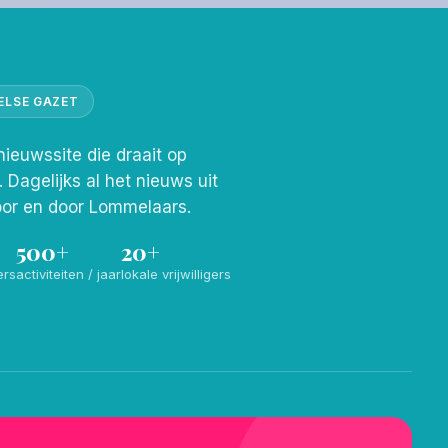
ELSE GAZET
nieuwssite die draait op
s. Dagelijks al het nieuws uit
or en door Lommelaars.
500+
20+
ers
activiteiten / jaar
lokale vrijwilligers