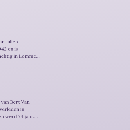
n Julien
42 en is
achtig in Lommel
 van Bert Van
overleden in
n werd 74 jaar.