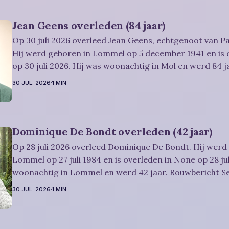
Jean Geens overleden (84 jaar)
Op 30 juli 2026 overleed Jean Geens, echtgenoot van Pa
Hij werd geboren in Lommel op 5 december 1941 en is 
op 30 juli 2026. Hij was woonachtig in Mol en werd 84 jaar. Rouwbe
Dries-Hulsmans: Plechtigheid: U wordt vriendelijk uitgenodigd om
30 JUL. 2026
1 MIN
samen met
Dominique De Bondt overleden (42 jaar)
Op 28 juli 2026 overleed Dominique De Bondt. Hij werd
Lommel op 27 juli 1984 en is overleden in None op 28 jul
woonachtig in Lommel en werd 42 jaar. Rouwbericht Severens: We
nemen afscheid van Dominique tijdens een intieme plec
30 JUL. 2026
1 MIN
omringd door zijn naaste