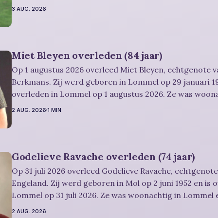
afscheidsplechtigheid vindt plaats in besloten kring. Er is gelegenheid om
3 AUG. 2026
in alle rust
Miet Bleyen overleden (84 jaar)
Op 1 augustus 2026 overleed Miet Bleyen, echtgenote va
Berkmans. Zij werd geboren in Lommel op 29 januari 19
overleden in Lommel op 1 augustus 2026. Ze was woon
en werd 84 jaar. Rouwbericht Severens: De uitvaartdienst zal in besloten
2 AUG. 2026
1 MIN
kring plaatshebben. U kan Miet
Godelieve Ravache overleden (74 jaar)
Op 31 juli 2026 overleed Godelieve Ravache, echtgenote
Engeland. Zij werd geboren in Mol op 2 juni 1952 en is 
Lommel op 31 juli 2026. Ze was woonachtig in Lommel e
Rouwbericht Severens: De afscheidsviering heeft plaats in besloten kring.
2 AUG. 2026