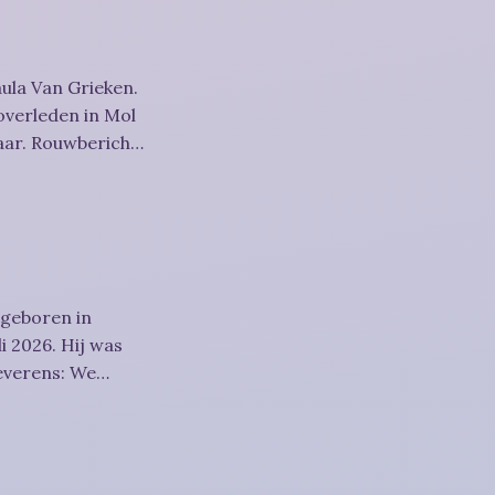
ula Van Grieken.
overleden in Mol
richt
 geboren in
i 2026. Hij was
htigheid,