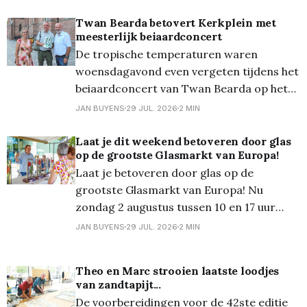
een schitterend decor van glas. En dankzij
de zon schitterde al dat glas uiteraard
Twan Bearda betovert Kerkplein met
meesterlijk beiaardconcert
geweldig! Meer dan 90 kramen lieten je
De tropische temperaturen waren
kennismaken met glas in al zijn vormen:
woensdagavond even vergeten tijdens het
van glas-
beiaardconcert van Twan Bearda op het
Kerkplein. De Nederlandse beiaardier
JAN BUYENS
29 JUL. 2026
2 MIN
bracht een gevarieerd en technisch
hoogstaand programma dat de vele
Laat je dit weekend betoveren door glas
op de grootste Glasmarkt van Europa!
mogelijkheden van het Lommelse
Laat je betoveren door glas op de
beiaardinstrument ten volle liet horen.
grootste Glasmarkt van Europa! Nu
Zelfs de warmte in de toren kon de
zondag 2 augustus tussen 10 en 17 uur
muzikale avond niet verstoren.
transformeert het gezellige stadscentrum
JAN BUYENS
29 JUL. 2026
2 MIN
van Lommel opnieuw in een schitterend
decor van glas. Een gratis, uniek
Theo en Marc strooien laatste loodjes
evenement voor glaskunstliefhebbers,
van zandtapijt...
creatievelingen en nieuwsgierige
De voorbereidingen voor de 42ste editie