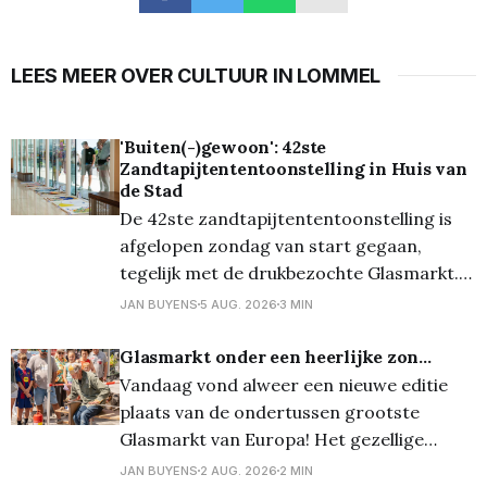
LEES MEER OVER CULTUUR IN LOMMEL
'Buiten(-)gewoon': 42ste
Zandtapijtententoonstelling in Huis van
de Stad
De 42ste zandtapijtententoonstelling is
afgelopen zondag van start gegaan,
tegelijk met de drukbezochte Glasmarkt.
Veel nieuwsgierige bezoekers maakten van
JAN BUYENS
5 AUG. 2026
3 MIN
die gelegenheid gebruik om ook een blik te
werpen op de raamexpo van de
Glasmarkt onder een heerlijke zon...
Zandtapijtententoonstelling in het Huis
Vandaag vond alweer een nieuwe editie
van de Stad. Daar kan je tot en met
plaats van de ondertussen grootste
zondag 30 augustus 40
Glasmarkt van Europa! Het gezellige
stadscentrum transformeerde opnieuw in
JAN BUYENS
2 AUG. 2026
2 MIN