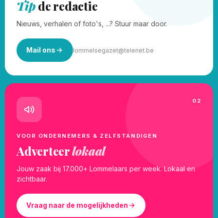
Tip
de redactie
Nieuws, verhalen of foto's, ...? Stuur maar door.
Mail ons
lommelsegazet@telenet.be
02
VOOR ONDERNEMERS & ZELFSTANDIGEN
Adverteer
lokaal
Jouw zaak bij 17.000+ Lommelaars per week. Lokaal en
zichtbaar.
Vraag naar de mogelijkheden