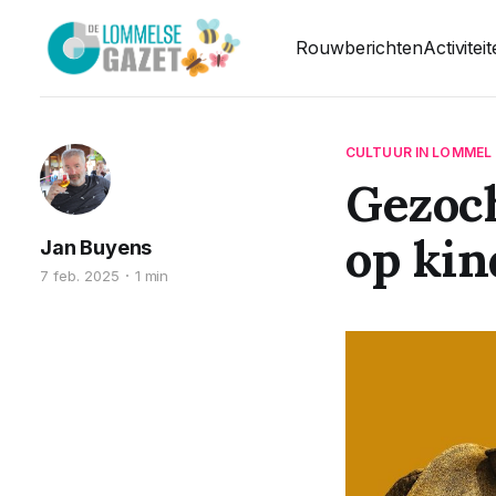
Rouwberichten
Activitei
CULTUUR IN LOMMEL
Gezoch
op ki
Jan Buyens
7 feb. 2025
1 min