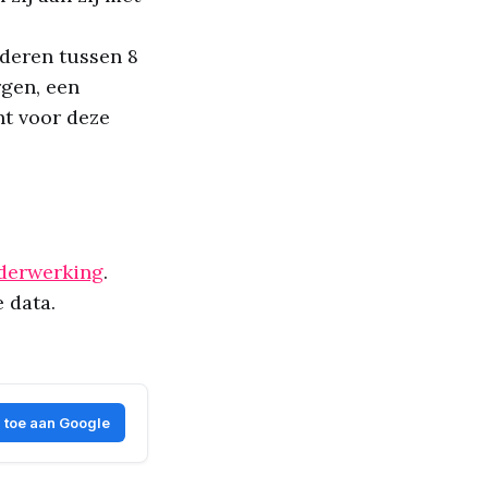
deren tussen 8
rgen, een
nt voor deze
derwerking
.
e data.
 toe aan Google