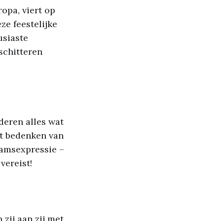
opa, viert op
ze feestelijke
usiaste
 schitteren
deren alles wat
et bedenken van
aamsexpressie –
vereist!
 zij aan zij met