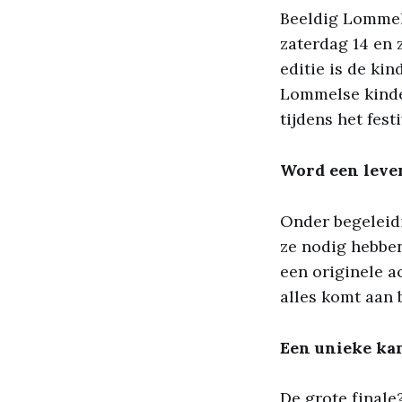
Beeldig Lommel,
zaterdag 14 en 
editie is de ki
Lommelse kind
tijdens het fes
Word een leve
Onder begeleidi
ze nodig hebbe
een originele a
alles komt aan 
Een unieke kan
De grote finale