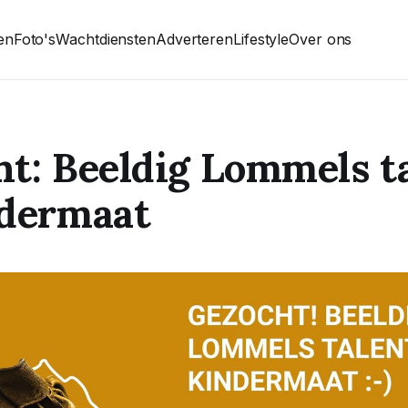
ten
Foto's
Wachtdiensten
Adverteren
Lifestyle
Over ons
t: Beeldig Lommels t
ndermaat