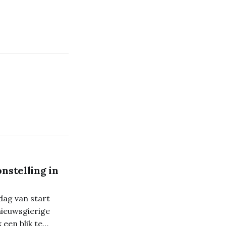
nstelling in
dag van start
nieuwsgierige
een blik te