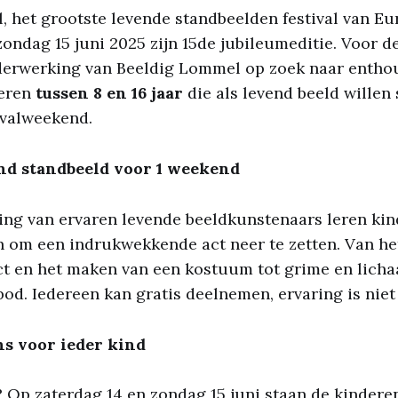
 het grootste levende standbeelden festival van Eur
zondag 15 juni 2025 zijn 15de jubileumeditie. Voor de
nderwerking van Beeldig Lommel op zoek naar entho
eren
tussen 8 en 16 jaar
die als levend beeld willen
tivalweekend.
nd standbeeld voor 1 weekend
ng van ervaren levende beeldkunstenaars leren kin
n om een indrukwekkende act neer te zetten. Van h
ct en het maken van een kostuum tot grime en lich
bod. Iedereen kan gratis deelnemen, ervaring is niet 
s voor ieder kind
? Op zaterdag 14 en zondag 15 juni staan de kinderen