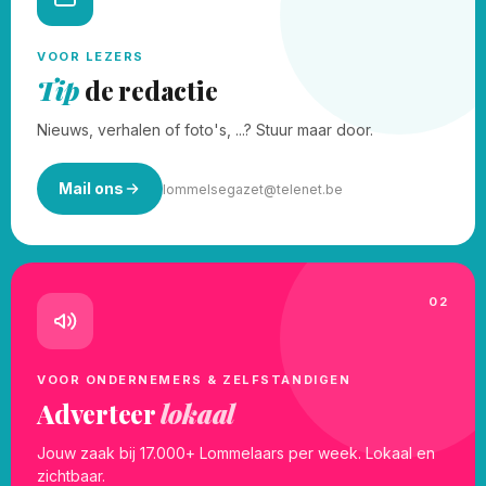
VOOR LEZERS
Tip
de redactie
Nieuws, verhalen of foto's, ...? Stuur maar door.
Mail ons
lommelsegazet@telenet.be
02
VOOR ONDERNEMERS & ZELFSTANDIGEN
Adverteer
lokaal
Jouw zaak bij 17.000+ Lommelaars per week. Lokaal en
zichtbaar.