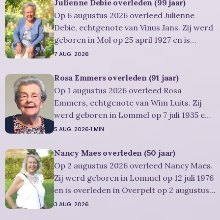
Julienne Debie overleden (99 jaar)
Op 6 augustus 2026 overleed Julienne
Debie, echtgenote van Vinus Jans. Zij werd
geboren in Mol op 25 april 1927 en is
overleden in Lommel op 6 augustus 2026.
7 AUG. 2026
Ze was woonachtig in Lommel en werd 99
jaar. Rouwbericht Severens: Er is
Rosa Emmers overleden (91 jaar)
gelegenheid om in alle rust en stilte
Op 1 augustus 2026 overleed Rosa
persoonlijk
Emmers, echtgenote van Wim Luits. Zij
werd geboren in Lommel op 7 juli 1935 en
is overleden in Leopoldsburg op 1
5 AUG. 2026
1 MIN
augustus 2026. Ze was woonachtig in
Leopoldsburg en werd 91 jaar.
Nancy Maes overleden (50 jaar)
Rouwbericht Severens: De
Op 2 augustus 2026 overleed Nancy Maes.
afscheidsplechtigheid van Rosa zal in
Zij werd geboren in Lommel op 12 juli 1976
intieme kring plaatsvinden. Er
en is overleden in Overpelt op 2 augustus
2026. Ze was woonachtig in Lommel en
3 AUG. 2026
werd 50 jaar. Rouwbericht Severens: De