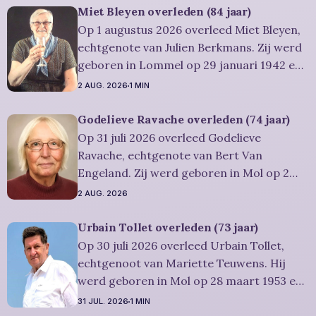
afscheidsplechtigheid vindt plaats in
Miet Bleyen overleden (84 jaar)
besloten kring. Er is gelegenheid om in alle
Op 1 augustus 2026 overleed Miet Bleyen,
rust
echtgenote van Julien Berkmans. Zij werd
geboren in Lommel op 29 januari 1942 en
is overleden in Lommel op 1 augustus
2 AUG. 2026
1 MIN
2026. Ze was woonachtig in Lommel en
werd 84 jaar. Rouwbericht Severens: De
Godelieve Ravache overleden (74 jaar)
uitvaartdienst zal in besloten kring
Op 31 juli 2026 overleed Godelieve
plaatshebben. U kan Miet
Ravache, echtgenote van Bert Van
Engeland. Zij werd geboren in Mol op 2
juni 1952 en is overleden in Lommel op 31
2 AUG. 2026
juli 2026. Ze was woonachtig in Lommel en
werd 74 jaar. Rouwbericht Severens: De
Urbain Tollet overleden (73 jaar)
afscheidsviering heeft plaats in besloten
Op 30 juli 2026 overleed Urbain Tollet,
kring. U kan
echtgenoot van Mariette Teuwens. Hij
werd geboren in Mol op 28 maart 1953 en
is overleden in Overpelt op 30 juli 2026. Hij
31 JUL. 2026
1 MIN