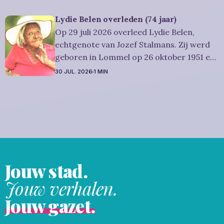
werd 42 jaar. Rouwbericht Severens: We
nemen afscheid van Dominique tijdens een
Lydie Belen overleden (74 jaar)
intieme plechtigheid, omringd door zijn
Op 29 juli 2026 overleed Lydie Belen,
naaste
echtgenote van Jozef Stalmans. Zij werd
geboren in Lommel op 26 oktober 1951 en
is overleden in Leopoldsburg op 29 juli
30 JUL. 2026
1 MIN
2026. Ze was woonachtig in Leopoldsburg
en werd 74 jaar. Rouwbericht Dries-
Hulsmans: Het afscheid, waartoe u
vriendelijk wordt uitgenodigd, zal
plaatsvinden
Jouw stad.
Jouw verhalen.
Jouw gazet.