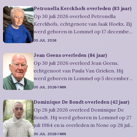
was woonachtig in Lommel en werd 73
jaar. Rouwbericht Severens: De
Petronella Kerckhofs overleden (83 jaar)
afscheidsviering van Urbain waarop u
Op 30 juli 2026 overleed Petronella
vriendelijk wordt uitgenodigd, zal
Kerckhofs, echtgenote van Jaak Hoekx. Zij
werd geboren in Lommel op 17 december
1942 en is overleden in Overpelt op 30 juli
30 JUL. 2026
2026. Ze was woonachtig in Lommel en
werd 83 jaar. Rouwbericht Severens: De
Jean Geens overleden (84 jaar)
afscheidsplechtígheid van Irène zal
Op 30 juli 2026 overleed Jean Geens,
plaatsvinden in intieme kring. Condoleren
echtgenoot van Paula Van Grieken. Hij
werd geboren in Lommel op 5 december
1941 en is overleden in Mol op 30 juli 2026.
30 JUL. 2026
1 MIN
Hij was woonachtig in Mol en werd 84
jaar. Rouwbericht Dries-Hulsmans:
Dominique De Bondt overleden (42 jaar)
Plechtigheid: U wordt vriendelijk
Op 28 juli 2026 overleed Dominique De
uitgenodigd om samen met
Bondt. Hij werd geboren in Lommel op 27
juli 1984 en is overleden in None op 28 juli
2026. Hij was woonachtig in Lommel en
30 JUL. 2026
1 MIN