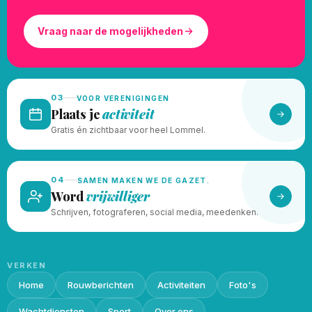
Vraag naar de mogelijkheden
03
VOOR VERENIGINGEN
Plaats je
activiteit
Gratis én zichtbaar voor heel Lommel.
04
SAMEN MAKEN WE DE GAZET.
Word
vrijwilliger
Schrijven, fotograferen, social media, meedenken.
VERKEN
Home
Rouwberichten
Activiteiten
Foto's
Wachtdiensten
Sport
Over ons