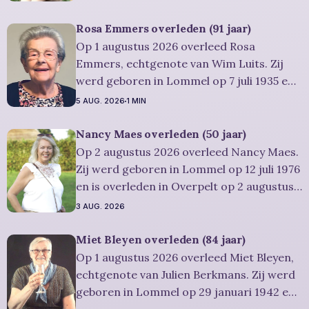
Ze was woonachtig in Lommel en werd 99
jaar. Rouwbericht Severens: Er is
Rosa Emmers overleden (91 jaar)
gelegenheid om in alle rust en stilte
Op 1 augustus 2026 overleed Rosa
persoonlijk
Emmers, echtgenote van Wim Luits. Zij
werd geboren in Lommel op 7 juli 1935 en
is overleden in Leopoldsburg op 1
5 AUG. 2026
1 MIN
augustus 2026. Ze was woonachtig in
Leopoldsburg en werd 91 jaar.
Nancy Maes overleden (50 jaar)
Rouwbericht Severens: De
Op 2 augustus 2026 overleed Nancy Maes.
afscheidsplechtigheid van Rosa zal in
Zij werd geboren in Lommel op 12 juli 1976
intieme kring plaatsvinden. Er
en is overleden in Overpelt op 2 augustus
2026. Ze was woonachtig in Lommel en
3 AUG. 2026
werd 50 jaar. Rouwbericht Severens: De
afscheidsplechtigheid vindt plaats in
Miet Bleyen overleden (84 jaar)
besloten kring. Er is gelegenheid om in alle
Op 1 augustus 2026 overleed Miet Bleyen,
rust
echtgenote van Julien Berkmans. Zij werd
geboren in Lommel op 29 januari 1942 en