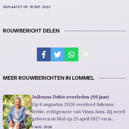
GEPLAATST OP:
18 SEP. 2023
ROUWBERICHT DELEN
MEER ROUWBERICHTEN IN LOMMEL
Julienne Debie overleden (99 jaar)
Op 6 augustus 2026 overleed Julienne
Debie, echtgenote van Vinus Jans. Zij werd
geboren in Mol op 25 april 1927 en is
overleden in Lommel op 6 augustus 2026.
7 AUG. 2026