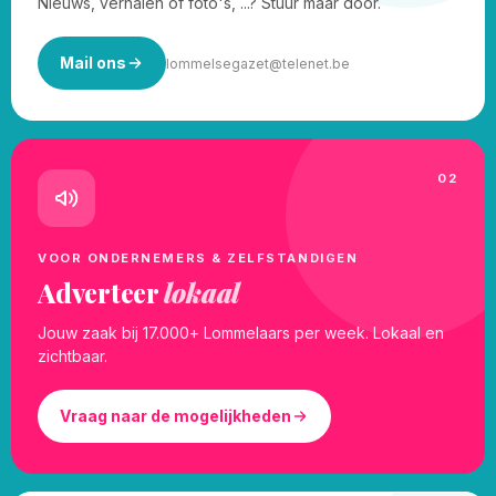
Nieuws, verhalen of foto's, ...? Stuur maar door.
Mail ons
lommelsegazet@telenet.be
02
VOOR ONDERNEMERS & ZELFSTANDIGEN
Adverteer
lokaal
Jouw zaak bij 17.000+ Lommelaars per week. Lokaal en
zichtbaar.
Vraag naar de mogelijkheden