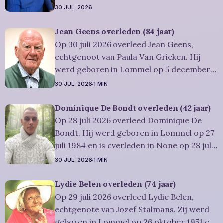
1942 en is overleden in Overpelt op 30 juli
30 JUL. 2026
2026. Ze was woonachtig in Lommel en
werd 83 jaar. Rouwbericht Severens: De
Jean Geens overleden (84 jaar)
afscheidsplechtígheid van Irène zal
Op 30 juli 2026 overleed Jean Geens,
plaatsvinden in intieme kring. Condoleren
echtgenoot van Paula Van Grieken. Hij
werd geboren in Lommel op 5 december
1941 en is overleden in Mol op 30 juli 2026.
30 JUL. 2026
1 MIN
Hij was woonachtig in Mol en werd 84
jaar. Rouwbericht Dries-Hulsmans:
Dominique De Bondt overleden (42 jaar)
Plechtigheid: U wordt vriendelijk
Op 28 juli 2026 overleed Dominique De
uitgenodigd om samen met
Bondt. Hij werd geboren in Lommel op 27
juli 1984 en is overleden in None op 28 juli
2026. Hij was woonachtig in Lommel en
30 JUL. 2026
1 MIN
werd 42 jaar. Rouwbericht Severens: We
nemen afscheid van Dominique tijdens een
Lydie Belen overleden (74 jaar)
intieme plechtigheid, omringd door zijn
Op 29 juli 2026 overleed Lydie Belen,
naaste
echtgenote van Jozef Stalmans. Zij werd
geboren in Lommel op 26 oktober 1951 en