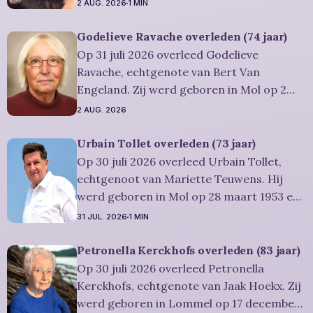
is overleden in Lommel op 1 augustus
2 AUG. 2026
1 MIN
2026. Ze was woonachtig in Lommel en
werd 84 jaar. Rouwbericht Severens: De
Godelieve Ravache overleden (74 jaar)
uitvaartdienst zal in besloten kring
Op 31 juli 2026 overleed Godelieve
plaatshebben. U kan Miet
Ravache, echtgenote van Bert Van
Engeland. Zij werd geboren in Mol op 2
juni 1952 en is overleden in Lommel op 31
2 AUG. 2026
juli 2026. Ze was woonachtig in Lommel en
werd 74 jaar. Rouwbericht Severens: De
Urbain Tollet overleden (73 jaar)
afscheidsviering heeft plaats in besloten
Op 30 juli 2026 overleed Urbain Tollet,
kring. U kan
echtgenoot van Mariette Teuwens. Hij
werd geboren in Mol op 28 maart 1953 en
is overleden in Overpelt op 30 juli 2026. Hij
31 JUL. 2026
1 MIN
was woonachtig in Lommel en werd 73
jaar. Rouwbericht Severens: De
Petronella Kerckhofs overleden (83 jaar)
afscheidsviering van Urbain waarop u
Op 30 juli 2026 overleed Petronella
vriendelijk wordt uitgenodigd, zal
Kerckhofs, echtgenote van Jaak Hoekx. Zij
werd geboren in Lommel op 17 december