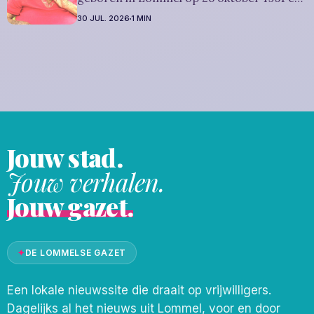
is overleden in Leopoldsburg op 29 juli
30 JUL. 2026
1 MIN
2026. Ze was woonachtig in Leopoldsburg
en werd 74 jaar. Rouwbericht Dries-
Hulsmans: Het afscheid, waartoe u
vriendelijk wordt uitgenodigd, zal
plaatsvinden
Jouw stad.
Jouw verhalen.
Jouw gazet.
✦
DE LOMMELSE GAZET
Een lokale nieuwssite die draait op vrijwilligers.
Dagelijks al het nieuws uit Lommel, voor en door