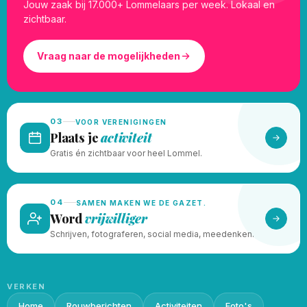
Jouw zaak bij 17.000+ Lommelaars per week. Lokaal en
zichtbaar.
Vraag naar de mogelijkheden
03
VOOR VERENIGINGEN
Plaats je
activiteit
Gratis én zichtbaar voor heel Lommel.
04
SAMEN MAKEN WE DE GAZET.
Word
vrijwilliger
Schrijven, fotograferen, social media, meedenken.
VERKEN
Home
Rouwberichten
Activiteiten
Foto's