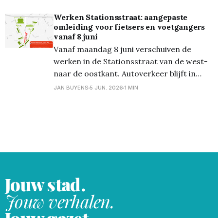
opnieuw in beide richtingen door de
straat. Ook het kruispunt met de Pijlstraat
Werken Stationsstraat: aangepaste
omleiding voor fietsers en voetgangers
noord gaat weer open. Ook in deze fase
vanaf 8 juni
blijft autoverkeer in
Vanaf maandag 8 juni verschuiven de
werken in de Stationsstraat van de west-
naar de oostkant. Autoverkeer blijft in
beide richtingen mogelijk. Voor fietsers en
JAN BUYENS
5 JUN. 2026
1 MIN
voetgangers geldt een uitgebreidere
omleiding tussen het kruispunt met de
Ring en het kruispunt met de
Kliniekstraat/Pijlstraat zuid. Het
Agentschap Wegen en Verkeer (AWV)
Jouw stad.
Jouw verhalen.