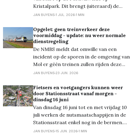
Kristalpark. Dit brengt (uiteraard) de
nodige extra verkeersdrukte met zich
JAN BUYENS
1 JUL. 2026
1 MIN
mee. Dus indien u morgen (of bij
uitbreiding dit weekend) in de buurt van de
Opgelet: geen treinverkeer deze
voormiddag - update: nu weer normale
Gerard Mercatorstraat en de N71 moet
dienstregeling
zijn, gelieve hiermee rekening te houden,
De NMBS meldt dat omwille van een
en best
incident op de sporen in de omgeving van
Mol er géén treinen zullen rijden deze
voormiddag tussen Lommel en Mol. U kan
JAN BUYENS
23 JUN. 2026
met uw treinticket de bus nemen tot in
Mol en daar op de trein stappen!!! Beste
Fietsers en voetgangers kunnen weer
door Stationsstraat vanaf morgen -
even de website van de
dinsdag 16 juni
Van dinsdag 16 juni tot en met vrijdag 10
juli werken de nutsmaatschappijen in de
Stationsstraat enkel nog in de bermen.
Fietsers en voetgangers kunnen dan
JAN BUYENS
15 JUN. 2026
1 MIN