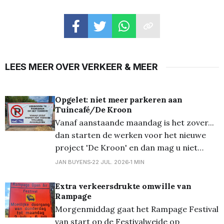
LEES MEER OVER VERKEER & MEER
Opgelet: niet meer parkeren aan
Tuincafé/De Kroon
Vanaf aanstaande maandag is het zover...
dan starten de werken voor het nieuwe
project 'De Kroon' en dan mag u niet
meer parkeren op deze (tijdelijke) gratis
JAN BUYENS
22 JUL. 2026
1 MIN
parking in het centrum. Er wordt dan van
start gegaan (eindelijk...) met het grote
Extra verkeersdrukte omwille van
Rampage
project met meerdere appartementen en
Morgenmiddag gaat het Rampage Festival
ook enkele
van start op de Festivalweide op