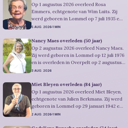
gelegenheid om in alle rust en stilte
Op 1 augustus 2026 overleed Rosa
persoonlijk
Emmers, echtgenote van Wim Luits. Zij
werd geboren in Lommel op 7 juli 1935 en
is overleden in Leopoldsburg op 1
5 AUG. 2026
1 MIN
augustus 2026. Ze was woonachtig in
Leopoldsburg en werd 91 jaar.
Nancy Maes overleden (50 jaar)
Rouwbericht Severens: De
Op 2 augustus 2026 overleed Nancy Maes.
afscheidsplechtigheid van Rosa zal in
Zij werd geboren in Lommel op 12 juli 1976
intieme kring plaatsvinden. Er
en is overleden in Overpelt op 2 augustus
2026. Ze was woonachtig in Lommel en
3 AUG. 2026
werd 50 jaar. Rouwbericht Severens: De
afscheidsplechtigheid vindt plaats in
Miet Bleyen overleden (84 jaar)
besloten kring. Er is gelegenheid om in alle
Op 1 augustus 2026 overleed Miet Bleyen,
rust
echtgenote van Julien Berkmans. Zij werd
geboren in Lommel op 29 januari 1942 en
is overleden in Lommel op 1 augustus
2 AUG. 2026
1 MIN
2026. Ze was woonachtig in Lommel en
werd 84 jaar. Rouwbericht Severens: De