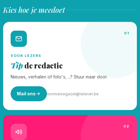
Kies hoe je meedoet
.
01
VOOR LEZERS
Tip
de redactie
Nieuws, verhalen of foto's, ...? Stuur maar door.
Mail ons
lommelsegazet@telenet.be
02