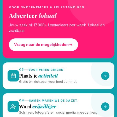
VOOR ONDERNEMERS & ZELFSTANDIGEN
Adverteer
lokaal
Jouw zaak bij 17.000+ Lommelaars per week. Lokaal en
zichtbaar.
Vraag naar de mogelijkheden
03
VOOR VERENIGINGEN
Plaats je
activiteit
Gratis én zichtbaar voor heel Lommel.
04
SAMEN MAKEN WE DE GAZET.
Word
vrijwilliger
Schrijven, fotograferen, social media, meedenken.