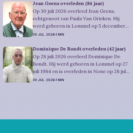
werd 83 jaar. Rouwbericht Severens: De
Jean Geens overleden (84 jaar)
afscheidsplechtígheid van Irène zal
Op 30 juli 2026 overleed Jean Geens,
plaatsvinden in intieme kring. Condoleren
echtgenoot van Paula Van Grieken. Hij
werd geboren in Lommel op 5 december
1941 en is overleden in Mol op 30 juli 2026.
30 JUL. 2026
1 MIN
Hij was woonachtig in Mol en werd 84
jaar. Rouwbericht Dries-Hulsmans:
Dominique De Bondt overleden (42 jaar)
Plechtigheid: U wordt vriendelijk
Op 28 juli 2026 overleed Dominique De
uitgenodigd om samen met
Bondt. Hij werd geboren in Lommel op 27
juli 1984 en is overleden in None op 28 juli
2026. Hij was woonachtig in Lommel en
30 JUL. 2026
1 MIN
werd 42 jaar. Rouwbericht Severens: We
nemen afscheid van Dominique tijdens een
intieme plechtigheid, omringd door zijn
naaste