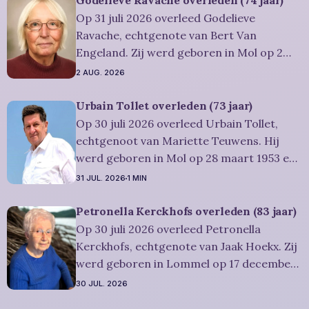
Godelieve Ravache overleden (74 jaar)
uitvaartdienst zal in besloten kring
Op 31 juli 2026 overleed Godelieve
plaatshebben. U kan Miet
Ravache, echtgenote van Bert Van
Engeland. Zij werd geboren in Mol op 2
juni 1952 en is overleden in Lommel op 31
2 AUG. 2026
juli 2026. Ze was woonachtig in Lommel en
werd 74 jaar. Rouwbericht Severens: De
Urbain Tollet overleden (73 jaar)
afscheidsviering heeft plaats in besloten
Op 30 juli 2026 overleed Urbain Tollet,
kring. U kan
echtgenoot van Mariette Teuwens. Hij
werd geboren in Mol op 28 maart 1953 en
is overleden in Overpelt op 30 juli 2026. Hij
31 JUL. 2026
1 MIN
was woonachtig in Lommel en werd 73
jaar. Rouwbericht Severens: De
Petronella Kerckhofs overleden (83 jaar)
afscheidsviering van Urbain waarop u
Op 30 juli 2026 overleed Petronella
vriendelijk wordt uitgenodigd, zal
Kerckhofs, echtgenote van Jaak Hoekx. Zij
werd geboren in Lommel op 17 december
1942 en is overleden in Overpelt op 30 juli
30 JUL. 2026
2026. Ze was woonachtig in Lommel en