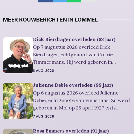
MEER ROUWBERICHTEN IN LOMMEL
Dick Bierdrager overleden (88 jaar)
Op 7 augustus 2026 overleed Dick
Bierdrager, echtgenoot van Corrie
Timmermans. Hij werd geboren in
AMSTERDAM op 12 oktober 1937 en is
8 AUG. 2026
overleden in Lommel op 7 augustus 2026.
Hij was woonachtig in Lommel en werd 88
Julienne Debie overleden (99 jaar)
jaar. Rouwbericht Severens: Er zal een
Op 6 augustus 2026 overleed Julienne
herdenkingsdienst gehouden worden op
Debie, echtgenote van Vinus Jans. Zij werd
vrijdag 14 augustus
geboren in Mol op 25 april 1927 en is
overleden in Lommel op 6 augustus 2026.
7 AUG. 2026
Ze was woonachtig in Lommel en werd 99
jaar. Rouwbericht Severens: Er is
Rosa Emmers overleden (91 jaar)