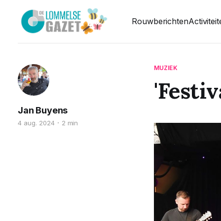
Rouwberichten
Activitei
MUZIEK
'Festi
Jan Buyens
4 aug. 2024
2 min