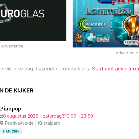
Advertentie
Advertentie
ereik elke dag duizenden Lommelaars.
Start met advertere
IN DE KIJKER
Pinopop
8 augustus 2026 - zaterdag
13:00 – 23:59
Festivalweide | Kristalpark
🎵 MUZIEK