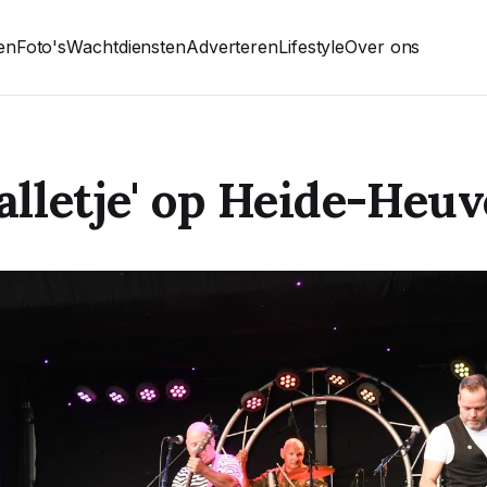
ten
Foto's
Wachtdiensten
Adverteren
Lifestyle
Over ons
valletje' op Heide-Heuv