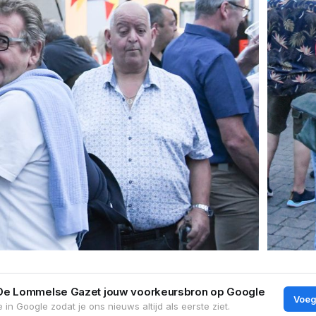
De Lommelse Gazet jouw voorkeursbron op Google
Voeg
 in Google zodat je ons nieuws altijd als eerste ziet.