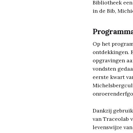
Bibliotheek een
in de Bib, Mich
Programm
Op het program
ontdekkingen. E
opgravingen aa
vondsten gedaan
eerste kwart va
Michelsbergcul
onroerenderfgo
Dankzij gebrui
van Traceolab 
levenswijze van