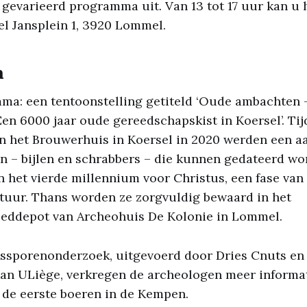
 gevarieerd programma uit. Van 13 tot 17 uur kan u 
iel Jansplein 1, 3920 Lommel.
a
ma: een tentoonstelling getiteld ‘Oude ambachten 
en 6000 jaar oude gereedschapskist in Koersel’. Ti
n het Brouwerhuis in Koersel in 2020 werden een aa
 – bijlen en schrabbers – die kunnen gedateerd wo
n het vierde millennium voor Christus, een fase v
tuur. Thans worden ze zorgvuldig bewaard in het
eddepot van Archeohuis De Kolonie in Lommel.
kssporenonderzoek, uitgevoerd door Dries Cnuts e
van ULiège, verkregen de archeologen meer informat
 de eerste boeren in de Kempen.