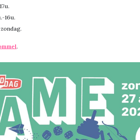
17u.
.-16u.
 zondag.
Lommel
.