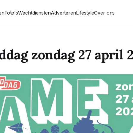
ten
Foto's
Wachtdiensten
Adverteren
Lifestyle
Over ons
ddag zondag 27 april 