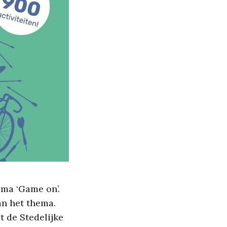
ema ‘Game on’.
an het thema.
 de Stedelijke