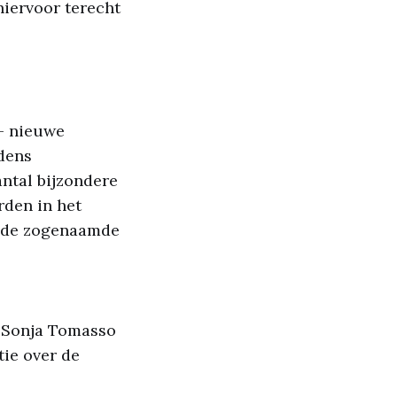
hiervoor terecht
– nieuwe
jdens
ntal bijzondere
rden in het
an de zogenaamde
n Sonja Tomasso
ie over de