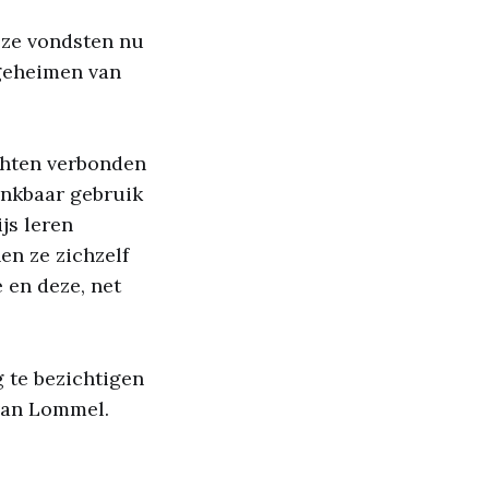
eze vondsten nu
 geheimen van
achten verbonden
ankbaar gebruik
js leren
en ze zichzelf
 en deze, net
 te bezichtigen
 van Lommel.