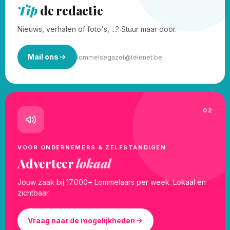
Tip
de redactie
Nieuws, verhalen of foto's, ...? Stuur maar door.
Mail ons
lommelsegazet@telenet.be
02
VOOR ONDERNEMERS & ZELFSTANDIGEN
Adverteer
lokaal
Jouw zaak bij 17.000+ Lommelaars per week. Lokaal en
zichtbaar.
Vraag naar de mogelijkheden