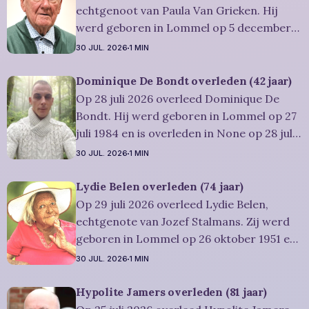
plaatsvinden in intieme kring. Condoleren
echtgenoot van Paula Van Grieken. Hij
werd geboren in Lommel op 5 december
1941 en is overleden in Mol op 30 juli 2026.
30 JUL. 2026
1 MIN
Hij was woonachtig in Mol en werd 84
jaar. Rouwbericht Dries-Hulsmans:
Dominique De Bondt overleden (42 jaar)
Plechtigheid: U wordt vriendelijk
Op 28 juli 2026 overleed Dominique De
uitgenodigd om samen met
Bondt. Hij werd geboren in Lommel op 27
juli 1984 en is overleden in None op 28 juli
2026. Hij was woonachtig in Lommel en
30 JUL. 2026
1 MIN
werd 42 jaar. Rouwbericht Severens: We
nemen afscheid van Dominique tijdens een
Lydie Belen overleden (74 jaar)
intieme plechtigheid, omringd door zijn
Op 29 juli 2026 overleed Lydie Belen,
naaste
echtgenote van Jozef Stalmans. Zij werd
geboren in Lommel op 26 oktober 1951 en
is overleden in Leopoldsburg op 29 juli
30 JUL. 2026
1 MIN
2026. Ze was woonachtig in Leopoldsburg
en werd 74 jaar. Rouwbericht Dries-
Hypolite Jamers overleden (81 jaar)
Hulsmans: Het afscheid, waartoe u