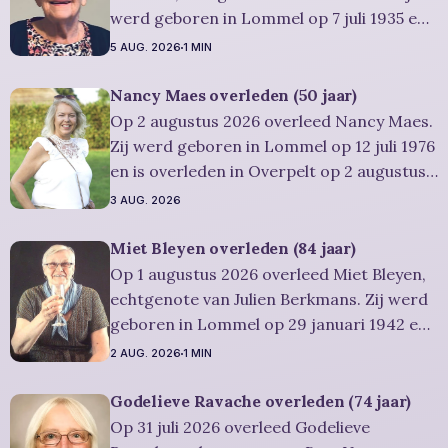
werd geboren in Lommel op 7 juli 1935 en
is overleden in Leopoldsburg op 1
5 AUG. 2026
1 MIN
augustus 2026. Ze was woonachtig in
Leopoldsburg en werd 91 jaar.
Nancy Maes overleden (50 jaar)
Rouwbericht Severens: De
Op 2 augustus 2026 overleed Nancy Maes.
afscheidsplechtigheid van Rosa zal in
Zij werd geboren in Lommel op 12 juli 1976
intieme kring plaatsvinden. Er
en is overleden in Overpelt op 2 augustus
2026. Ze was woonachtig in Lommel en
3 AUG. 2026
werd 50 jaar. Rouwbericht Severens: De
afscheidsplechtigheid vindt plaats in
Miet Bleyen overleden (84 jaar)
besloten kring. Er is gelegenheid om in alle
Op 1 augustus 2026 overleed Miet Bleyen,
rust
echtgenote van Julien Berkmans. Zij werd
geboren in Lommel op 29 januari 1942 en
is overleden in Lommel op 1 augustus
2 AUG. 2026
1 MIN
2026. Ze was woonachtig in Lommel en
werd 84 jaar. Rouwbericht Severens: De
Godelieve Ravache overleden (74 jaar)
uitvaartdienst zal in besloten kring
Op 31 juli 2026 overleed Godelieve