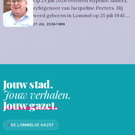
Op 25 juli 2026 overleed Hypolite Jamers,
vriendelijk wordt uitgenodigd, zal
echtgenoot van Jacqueline Peeters. Hij
plaatsvinden
werd geboren in Lommel op 25 juli 1945 en
is overleden in Eksel op 25 juli 2026. Hij
27 JUL. 2026
1 MIN
was woonachtig in Eksel en werd 81 jaar.
Rouwbericht Witters: Wij nemen in
intieme kring afscheid van Hypolite,
waarna zijn
Jouw stad.
Jouw verhalen.
Jouw gazet.
✦
DE LOMMELSE GAZET