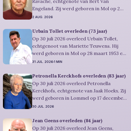
plaatshebben. U kan Miet
Ravache, echtgenote van Bert Van
Engeland. Zij werd geboren in Mol op 2
juni 1952 en is overleden in Lommel op 31
2 AUG. 2026
juli 2026. Ze was woonachtig in Lommel en
werd 74 jaar. Rouwbericht Severens: De
Urbain Tollet overleden (73 jaar)
afscheidsviering heeft plaats in besloten
Op 30 juli 2026 overleed Urbain Tollet,
kring. U kan
echtgenoot van Mariette Teuwens. Hij
werd geboren in Mol op 28 maart 1953 en
is overleden in Overpelt op 30 juli 2026. Hij
31 JUL. 2026
1 MIN
was woonachtig in Lommel en werd 73
jaar. Rouwbericht Severens: De
Petronella Kerckhofs overleden (83 jaar)
afscheidsviering van Urbain waarop u
Op 30 juli 2026 overleed Petronella
vriendelijk wordt uitgenodigd, zal
Kerckhofs, echtgenote van Jaak Hoekx. Zij
werd geboren in Lommel op 17 december
1942 en is overleden in Overpelt op 30 juli
30 JUL. 2026
2026. Ze was woonachtig in Lommel en
werd 83 jaar. Rouwbericht Severens: De
Jean Geens overleden (84 jaar)
afscheidsplechtígheid van Irène zal
Op 30 juli 2026 overleed Jean Geens,