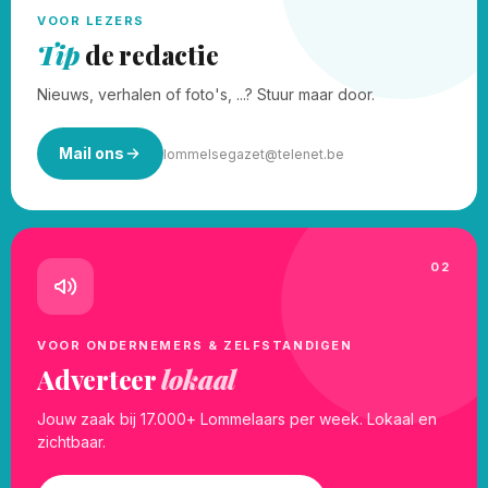
VOOR LEZERS
Tip
de redactie
Nieuws, verhalen of foto's, ...? Stuur maar door.
Mail ons
lommelsegazet@telenet.be
02
VOOR ONDERNEMERS & ZELFSTANDIGEN
Adverteer
lokaal
Jouw zaak bij 17.000+ Lommelaars per week. Lokaal en
zichtbaar.