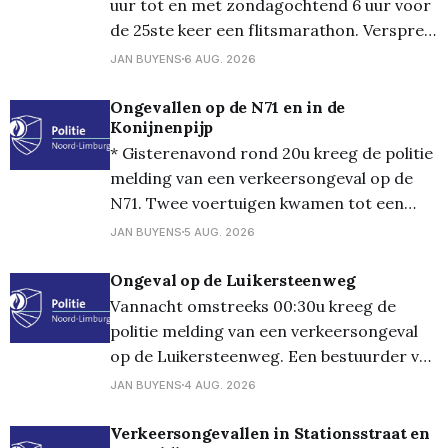
uur tot en met zondagochtend 6 uur voor
o.a. een hydraulische schaar en
de 25ste keer een flitsmarathon. Verspreid
over het hele land wordt er 24 uur lang
JAN BUYENS
6 AUG. 2026
gecontroleerd op overdreven snelheid,
zowel met bemande als met onbemande
Ongevallen op de N71 en in de
Konijnenpijp
radars. Opletten dus, maar dat moet u
* Gisterenavond rond 20u kreeg de politie
uiteraard ook zonder controles
melding van een verkeersongeval op de
N71. Twee voertuigen kwamen tot een
aanrijding waarbij een voertuig in de
JAN BUYENS
5 AUG. 2026
gracht belandde. De bestuurder werd
voor de nodige zorg naar het ziekenhuis
Ongeval op de Luikersteenweg
gebracht en de wagen werd getakeld. *
Vannacht omstreeks 00:30u kreeg de
Gisteren omstreeks 21:30u was er een
politie melding van een verkeersongeval
melding
op de Luikersteenweg. Een bestuurder van
een wagen maakte een manoeuvre om af
JAN BUYENS
4 AUG. 2026
te slaan, waarbij op hetzelfde moment een
andere bestuurder een inhaalmanoeuvre
Verkeersongevallen in Stationsstraat en