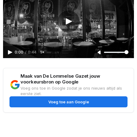
0:00
/
0:44
1×
Maak van De Lommelse Gazet jouw
voorkeursbron op Google
Voeg ons toe in Google zodat je ons nieuws altijd als
eerste ziet.
Voeg toe aan Google