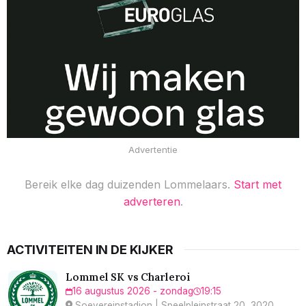
Advertentie
Bereik elke dag duizenden Lommelaars.
Start met
adverteren
.
ACTIVITEITEN IN DE KIJKER
Lommel SK vs Charleroi
16 augustus 2026 - zondag
19:15
Soevereinstadion | Speelpleinstraat 20, 3020