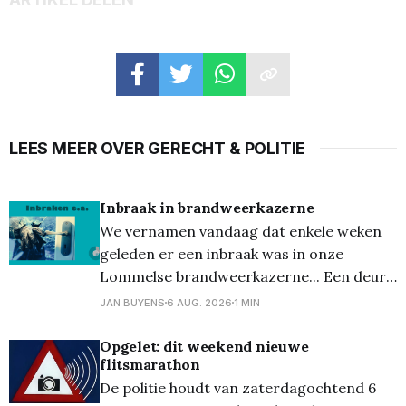
LEES MEER OVER GERECHT & POLITIE
Inbraak in brandweerkazerne
We vernamen vandaag dat enkele weken
geleden er een inbraak was in onze
Lommelse brandweerkazerne... Een deur
van de stelplaats werd geforceerd en er
JAN BUYENS
6 AUG. 2026
1 MIN
werd bevrijdingsmateriaal uit de
autopomp gestolen. Het gaat om accu-
Opgelet: dit weekend nieuwe
flitsmarathon
aangedreven bevrijdingsmateriaal ter
De politie houdt van zaterdagochtend 6
waarde van 30.000 euro, specifiek over