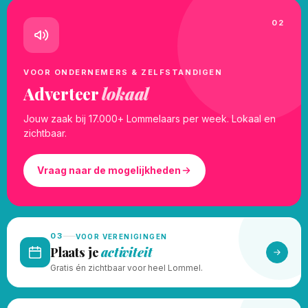
02
VOOR ONDERNEMERS & ZELFSTANDIGEN
Adverteer
lokaal
Jouw zaak bij 17.000+ Lommelaars per week. Lokaal en
zichtbaar.
Vraag naar de mogelijkheden
03
VOOR VERENIGINGEN
Plaats je
activiteit
Gratis én zichtbaar voor heel Lommel.