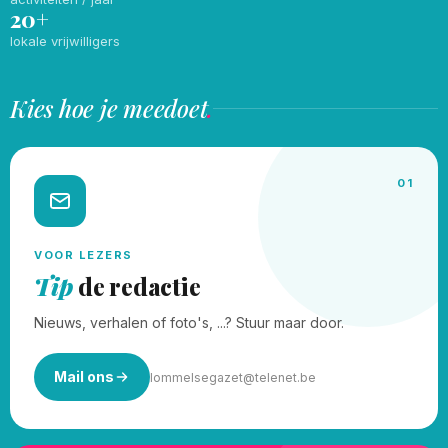
20+
lokale vrijwilligers
Kies hoe je meedoet
.
01
VOOR LEZERS
Tip
de redactie
Nieuws, verhalen of foto's, ...? Stuur maar door.
Mail ons
lommelsegazet@telenet.be