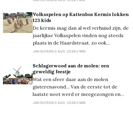
nachtbussen van De Lijn. Deze bussen
vertrekken aan een speciale halte bij het
Volksspelen op Kattenbos Kermis lokken
123 kids
festivalterrein in Kiewit na afloop van de
De kermis mag dan al wel verhuisd zijn, de
festivaldag: Nacht van
jaarlijkse Volksspelen vinden nog steeds
plaats in de Haardstraat, zo ook
vanmiddag. Onder een loden zon kwamen
JAN BUYENS
3 AUG. 2026
2 MIN
er toch heel wat kinderen (en ouders...)
opdagen voor deze jaarlijkse leuke
Schlagerwood aan de molen: een
geweldig feestje
traditie. Van zaklopen tot paalklimmen en
Wat een sfeer daar aan de molen
véél meer, de pret kon niet
gisterenavond... Van de eerste tot de
laatste noot werd er meegezongen en
gedanst, een zeer enthousiast publiek dus,
JAN BUYENS
3 AUG. 2026
3 MIN
voor deze eerste editie van
'Schlagerwood', de opvolger van
'Schlagerbos'. Lommels typetje Rudi Rosso
was stipt op tijd om de aftrap