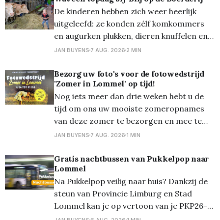
De kinderen hebben zich weer heerlijk
uitgeleefd: ze konden zélf komkommers
en augurken plukken, dieren knuffelen en
eten geven (waaronder schaapjes en de
JAN BUYENS
7 AUG. 2026
2 MIN
vele konijnen) en zelfs eten geven aan de
varkens en de koeien. Ze schrokken wel
Bezorg uw foto's voor de fotowedstrijd
'Zomer in Lommel' op tijd!
dat de koeien zo een lange tong hadden...
Nog iets meer dan drie weken hebt u de
Overal waren alleen maar
tijd om ons uw mooiste zomeropnames
van deze zomer te bezorgen en mee te
dingen naar een mooie prijs... Zondag 30
JAN BUYENS
7 AUG. 2026
1 MIN
augustus om 24.00 uur is de
onherroepelijke deadline! En die foto's die
Gratis nachtbussen van Pukkelpop naar
Lommel
mogen zowat 'alles'
Na Pukkelpop veilig naar huis? Dankzij de
steun van Provincie Limburg en Stad
Lommel kan je op vertoon van je PKP26-
polsbandje gratis gebruik maken van de
JAN BUYENS
6 AUG. 2026
1 MIN