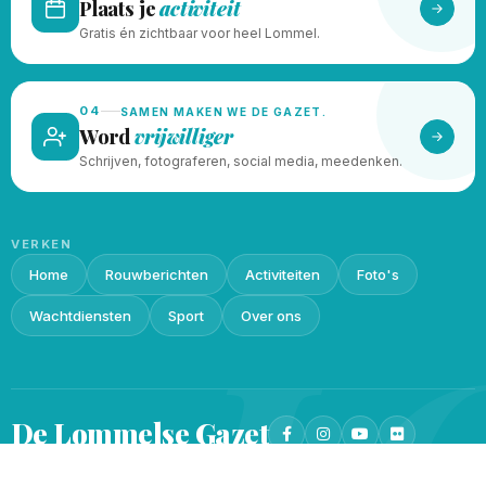
Plaats je
activiteit
Gratis én zichtbaar voor heel Lommel.
04
SAMEN MAKEN WE DE GAZET.
Word
vrijwilliger
Schrijven, fotograferen, social media, meedenken.
VERKEN
Home
Rouwberichten
Activiteiten
Foto's
L
Wachtdiensten
Sport
Over ons
De Lommelse
Gazet
Privacy beleid
Cookieverklaring
© 2026 · Gemaakt met
♥
door
Lukin