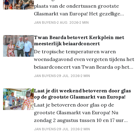
van de Stad. Daar kan je tot en met
plaats van de ondertussen grootste
zondag 30 augustus 40
Glasmarkt van Europa! Het gezellige
stadscentrum transformeerde opnieuw in
JAN BUYENS
2 AUG. 2026
2 MIN
een schitterend decor van glas. En dankzij
de zon schitterde al dat glas uiteraard
Twan Bearda betovert Kerkplein met
meesterlijk beiaardconcert
geweldig! Meer dan 90 kramen lieten je
De tropische temperaturen waren
kennismaken met glas in al zijn vormen:
woensdagavond even vergeten tijdens het
van glas-
beiaardconcert van Twan Bearda op het
Kerkplein. De Nederlandse beiaardier
JAN BUYENS
29 JUL. 2026
2 MIN
bracht een gevarieerd en technisch
hoogstaand programma dat de vele
Laat je dit weekend betoveren door glas
op de grootste Glasmarkt van Europa!
mogelijkheden van het Lommelse
Laat je betoveren door glas op de
beiaardinstrument ten volle liet horen.
grootste Glasmarkt van Europa! Nu
Zelfs de warmte in de toren kon de
zondag 2 augustus tussen 10 en 17 uur
muzikale avond niet verstoren.
transformeert het gezellige stadscentrum
JAN BUYENS
29 JUL. 2026
2 MIN
van Lommel opnieuw in een schitterend