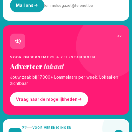
Mail ons
lommelsegazet@telenet.be
02
VOOR ONDERNEMERS & ZELFSTANDIGEN
Adverteer
lokaal
Jouw zaak bij 17.000+ Lommelaars per week. Lokaal en
zichtbaar.
Vraag naar de mogelijkheden
03
VOOR VERENIGINGEN