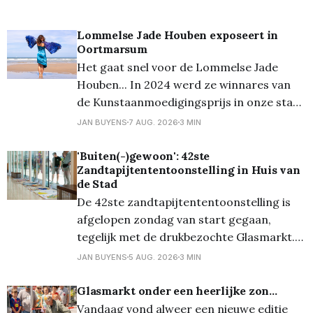
Lommelse Jade Houben exposeert in
Oortmarsum
Het gaat snel voor de Lommelse Jade
Houben... In 2024 werd ze winnares van
de Kunstaanmoedigingsprijs in onze stad,
eind vorig jaar presenteerde ze voor het
JAN BUYENS
7 AUG. 2026
3 MIN
eerst haar collectie uit 2020, aangevuld
met nieuwe creaties. En nu is ze één van
'Buiten(-)gewoon': 42ste
Zandtapijtententoonstelling in Huis van
de vier belangrijkste kunstenaars op het
de Stad
prestigieuze kunstevent in
De 42ste zandtapijtententoonstelling is
afgelopen zondag van start gegaan,
tegelijk met de drukbezochte Glasmarkt.
Veel nieuwsgierige bezoekers maakten van
JAN BUYENS
5 AUG. 2026
3 MIN
die gelegenheid gebruik om ook een blik te
werpen op de raamexpo van de
Glasmarkt onder een heerlijke zon...
Zandtapijtententoonstelling in het Huis
Vandaag vond alweer een nieuwe editie