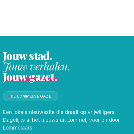
decor van glas. Een gratis, uniek
evenement voor glaskunstliefhebbers,
creatievelingen en nieuwsgierige
bezoekers van alle leeftijden. “De
Lommelse Glasmarkt is
Jouw stad.
Jouw verhalen.
Jouw gazet.
✦
DE LOMMELSE GAZET
Een lokale nieuwssite die draait op vrijwilligers.
Dagelijks al het nieuws uit Lommel, voor en door
Lommelaars.