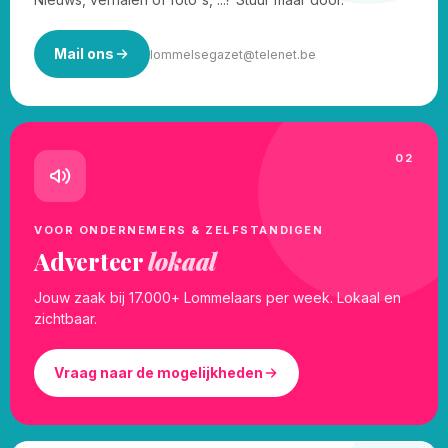
Mail ons
lommelsegazet@telenet.be
02
VOOR ONDERNEMERS & ZELFSTANDIGEN
Adverteer
lokaal
Jouw zaak bij 17.000+ Lommelaars per week. Lokaal en
zichtbaar.
Vraag naar de mogelijkheden