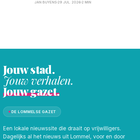
transformeert het gezellige stadscentrum
JAN BUYENS
29 JUL. 2026
2 MIN
van Lommel opnieuw in een schitterend
decor van glas. Een gratis, uniek
evenement voor glaskunstliefhebbers,
creatievelingen en nieuwsgierige
bezoekers van alle leeftijden. “De
Lommelse Glasmarkt is
Jouw stad.
Jouw verhalen.
Jouw gazet.
✦
DE LOMMELSE GAZET
Een lokale nieuwssite die draait op vrijwilligers.
Dagelijks al het nieuws uit Lommel, voor en door