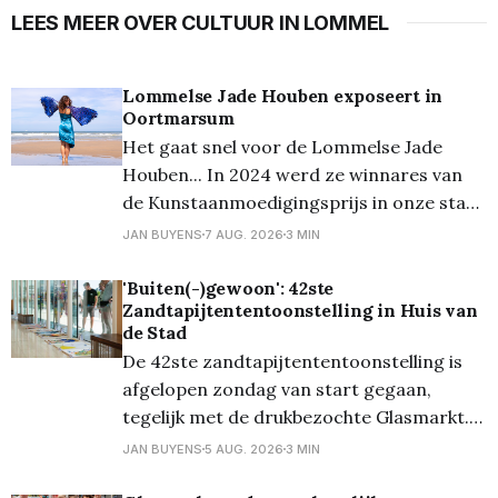
LEES MEER OVER CULTUUR IN LOMMEL
Lommelse Jade Houben exposeert in
Oortmarsum
Het gaat snel voor de Lommelse Jade
Houben... In 2024 werd ze winnares van
de Kunstaanmoedigingsprijs in onze stad,
eind vorig jaar presenteerde ze voor het
JAN BUYENS
7 AUG. 2026
3 MIN
eerst haar collectie uit 2020, aangevuld
met nieuwe creaties. En nu is ze één van
'Buiten(-)gewoon': 42ste
Zandtapijtententoonstelling in Huis van
de vier belangrijkste kunstenaars op het
de Stad
prestigieuze kunstevent in
De 42ste zandtapijtententoonstelling is
afgelopen zondag van start gegaan,
tegelijk met de drukbezochte Glasmarkt.
Veel nieuwsgierige bezoekers maakten van
JAN BUYENS
5 AUG. 2026
3 MIN
die gelegenheid gebruik om ook een blik te