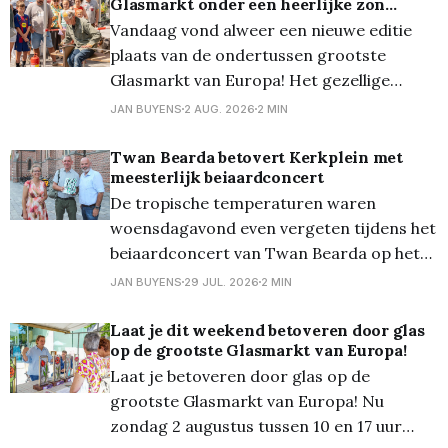
werpen op de raamexpo van de
Glasmarkt onder een heerlijke zon...
Zandtapijtententoonstelling in het Huis
Vandaag vond alweer een nieuwe editie
van de Stad. Daar kan je tot en met
plaats van de ondertussen grootste
zondag 30 augustus 40
Glasmarkt van Europa! Het gezellige
stadscentrum transformeerde opnieuw in
JAN BUYENS
2 AUG. 2026
2 MIN
een schitterend decor van glas. En dankzij
de zon schitterde al dat glas uiteraard
Twan Bearda betovert Kerkplein met
meesterlijk beiaardconcert
geweldig! Meer dan 90 kramen lieten je
De tropische temperaturen waren
kennismaken met glas in al zijn vormen:
woensdagavond even vergeten tijdens het
van glas-
beiaardconcert van Twan Bearda op het
Kerkplein. De Nederlandse beiaardier
JAN BUYENS
29 JUL. 2026
2 MIN
bracht een gevarieerd en technisch
hoogstaand programma dat de vele
Laat je dit weekend betoveren door glas
op de grootste Glasmarkt van Europa!
mogelijkheden van het Lommelse
Laat je betoveren door glas op de
beiaardinstrument ten volle liet horen.
grootste Glasmarkt van Europa! Nu
Zelfs de warmte in de toren kon de
zondag 2 augustus tussen 10 en 17 uur
muzikale avond niet verstoren.