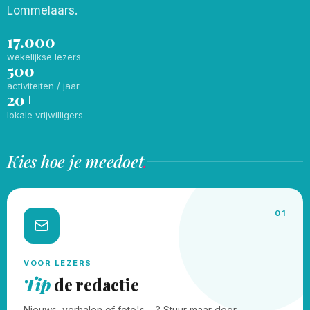
Lommelaars.
17.000+
wekelijkse lezers
500+
activiteiten / jaar
20+
lokale vrijwilligers
Kies hoe je meedoet
.
01
VOOR LEZERS
Tip
de redactie
Nieuws, verhalen of foto's, ...? Stuur maar door.