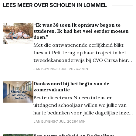
LEES MEER OVER SCHOLEN IN LOMMEL
“Ik was 38 toen ik opnieuw begon te
studeren. Ik had het veel eerder moeten
doen.”
Met die ontwapenende eerlijkheid blikt
Ines uit Pelt terug op haar traject in het
tweedekansonderwijs bij CVO Cursa hier
in Lommel. Na een heupoperatie zat ze
JAN BUYENS
10 JUL. 2026
2 MIN
thuis in ziekteverlof. Te jong voor
invaliditeit, maar vooral: te ambitieus om
Dankwoord bij het begin van de
zomervakantie
stil te blijven staan. “Ik wilde meer met
Beste directeurs Na een intens en
mijn leven dan thuis
uitdagend schooljaar willen we jullie van
harte bedanken voor jullie dagelijkse inzet,
professionaliteit en onvermoeibaar
JAN BUYENS
7 JUL. 2026
1 MIN
engagement. Als directeur houden jullie
elke dag talloze bordjes tegelijk in de