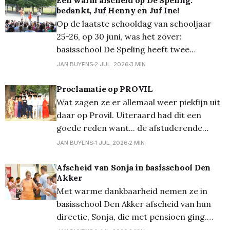
Een warm afscheid op De Speling:
bedankt, Juf Henny en Juf Ine!
lucht. Jullie geven richting, ondersteunen
Op de laatste schooldag van schooljaar
jullie teams, begeleiden leerlingen, lossen
25-26, op 30 juni, was het zover:
problemen op en bouwen samen met alle
basisschool De Speling heeft twee
vertrouwde en onmisbare gezichten
JAN BUYENS
2 JUL. 2026
3 MIN
uitgezwaaid: juf Henny, de administratieve
baken sinds 2002, en Juf Ine, de warme
Proclamatie op PROVIL
basis van de voor- en naschoolse opvang.
Wat zagen ze er allemaal weer piekfijn uit
Beiden kunnen nu gaan genieten van een
daar op Provil. Uiteraard had dit een
goede reden want... de afstuderende
leerlingen mochten hun diploma komen
JAN BUYENS
1 JUL. 2026
2 MIN
afhalen. Meer foto's op Flickr
Afscheid van Sonja in basisschool Den
Akker
Met warme dankbaarheid nemen ze in
basisschool Den Akker afscheid van hun
directie, Sonja, die met pensioen ging.
Drie jaar lang gaf zij met veel liefde,