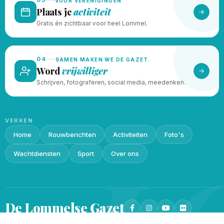
03
VOOR VERENIGINGEN
Plaats je
activiteit
Gratis én zichtbaar voor heel Lommel.
04
SAMEN MAKEN WE DE GAZET.
Word
vrijwilliger
Schrijven, fotograferen, social media, meedenken.
VERKEN
Home
Rouwberichten
Activiteiten
Foto's
L
Wachtdiensten
Sport
Over ons
De Lommelse
Gazet
Privacy beleid
Cookieverklaring
© 2026 · Gemaakt met
♥
door
Lukin