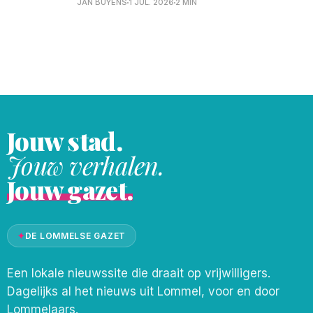
JAN BUYENS
1 JUL. 2026
2 MIN
wijsheid en toewijding leiding aan deze
Christelijke school den Akker in Kerkhoven.
Ze stond altijd klaar voor haar team, had
oog voor elke medewerker
Jouw stad.
Jouw verhalen.
Jouw gazet.
✦
DE LOMMELSE GAZET
Een lokale nieuwssite die draait op vrijwilligers.
Dagelijks al het nieuws uit Lommel, voor en door
Lommelaars.