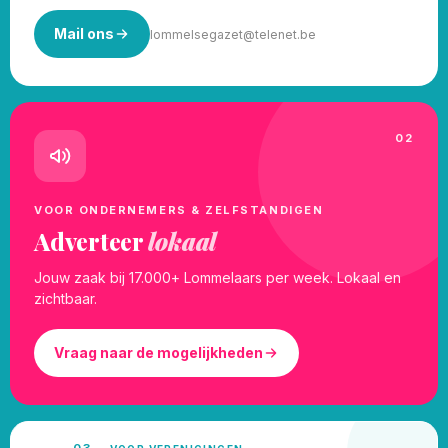
Mail ons
lommelsegazet@telenet.be
02
VOOR ONDERNEMERS & ZELFSTANDIGEN
Adverteer
lokaal
Jouw zaak bij 17.000+ Lommelaars per week. Lokaal en
zichtbaar.
Vraag naar de mogelijkheden