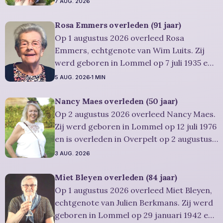
7 AUG. 2026
Ze was woonachtig in Lommel en werd 99
jaar. Rouwbericht Severens: Er is
Rosa Emmers overleden (91 jaar)
gelegenheid om in alle rust en stilte
Op 1 augustus 2026 overleed Rosa
persoonlijk
Emmers, echtgenote van Wim Luits. Zij
werd geboren in Lommel op 7 juli 1935 en
is overleden in Leopoldsburg op 1
5 AUG. 2026
1 MIN
augustus 2026. Ze was woonachtig in
Leopoldsburg en werd 91 jaar.
Nancy Maes overleden (50 jaar)
Rouwbericht Severens: De
Op 2 augustus 2026 overleed Nancy Maes.
afscheidsplechtigheid van Rosa zal in
Zij werd geboren in Lommel op 12 juli 1976
intieme kring plaatsvinden. Er
en is overleden in Overpelt op 2 augustus
2026. Ze was woonachtig in Lommel en
3 AUG. 2026
werd 50 jaar. Rouwbericht Severens: De
afscheidsplechtigheid vindt plaats in
Miet Bleyen overleden (84 jaar)
besloten kring. Er is gelegenheid om in alle
Op 1 augustus 2026 overleed Miet Bleyen,
rust
echtgenote van Julien Berkmans. Zij werd
geboren in Lommel op 29 januari 1942 en