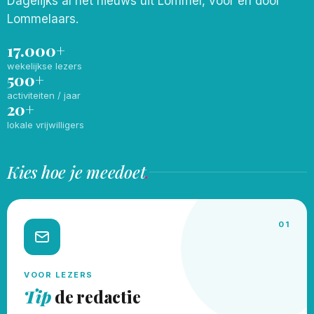
Dagelijks al het nieuws uit Lommel, voor en door
Lommelaars.
17.000+
wekelijkse lezers
500+
activiteiten / jaar
20+
lokale vrijwilligers
Kies hoe je meedoet
.
01
VOOR LEZERS
Tip
de redactie