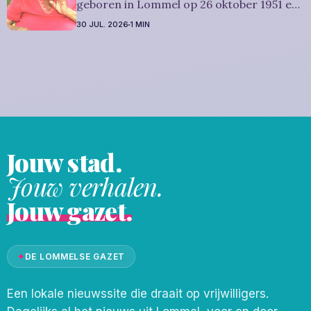
geboren in Lommel op 26 oktober 1951 en
is overleden in Leopoldsburg op 29 juli
30 JUL. 2026
1 MIN
2026. Ze was woonachtig in Leopoldsburg
en werd 74 jaar. Rouwbericht Dries-
Hulsmans: Het afscheid, waartoe u
vriendelijk wordt uitgenodigd, zal
plaatsvinden
Jouw stad.
Jouw verhalen.
Jouw gazet.
✦
DE LOMMELSE GAZET
Een lokale nieuwssite die draait op vrijwilligers.