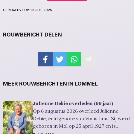
GEPLAATST OP:
18 JUL. 2025
ROUWBERICHT DELEN
MEER ROUWBERICHTEN IN LOMMEL
Julienne Debie overleden (99 jaar)
Op 6 augustus 2026 overleed Julienne
Debie, echtgenote van Vinus Jans. Zij werd
geboren in Mol op 25 april 1927 en is
overleden in Lommel op 6 augustus 2026.