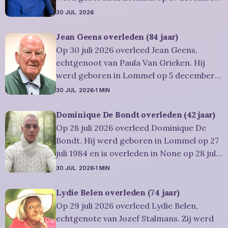
1942 en is overleden in Overpelt op 30 juli
30 JUL. 2026
2026. Ze was woonachtig in Lommel en
werd 83 jaar. Rouwbericht Severens: De
Jean Geens overleden (84 jaar)
afscheidsplechtígheid van Irène zal
Op 30 juli 2026 overleed Jean Geens,
plaatsvinden in intieme kring. Condoleren
echtgenoot van Paula Van Grieken. Hij
werd geboren in Lommel op 5 december
1941 en is overleden in Mol op 30 juli 2026.
30 JUL. 2026
1 MIN
Hij was woonachtig in Mol en werd 84
jaar. Rouwbericht Dries-Hulsmans:
Dominique De Bondt overleden (42 jaar)
Plechtigheid: U wordt vriendelijk
Op 28 juli 2026 overleed Dominique De
uitgenodigd om samen met
Bondt. Hij werd geboren in Lommel op 27
juli 1984 en is overleden in None op 28 juli
2026. Hij was woonachtig in Lommel en
30 JUL. 2026
1 MIN
werd 42 jaar. Rouwbericht Severens: We
nemen afscheid van Dominique tijdens een
Lydie Belen overleden (74 jaar)
intieme plechtigheid, omringd door zijn
Op 29 juli 2026 overleed Lydie Belen,
naaste
echtgenote van Jozef Stalmans. Zij werd