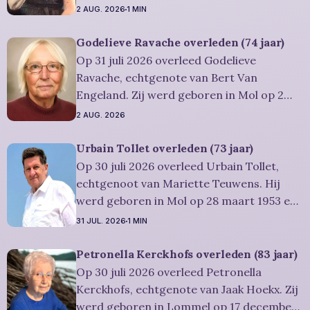
is overleden in Lommel op 1 augustus
2 AUG. 2026
1 MIN
2026. Ze was woonachtig in Lommel en
werd 84 jaar. Rouwbericht Severens: De
Godelieve Ravache overleden (74 jaar)
uitvaartdienst zal in besloten kring
Op 31 juli 2026 overleed Godelieve
plaatshebben. U kan Miet
Ravache, echtgenote van Bert Van
Engeland. Zij werd geboren in Mol op 2
juni 1952 en is overleden in Lommel op 31
2 AUG. 2026
juli 2026. Ze was woonachtig in Lommel en
werd 74 jaar. Rouwbericht Severens: De
Urbain Tollet overleden (73 jaar)
afscheidsviering heeft plaats in besloten
Op 30 juli 2026 overleed Urbain Tollet,
kring. U kan
echtgenoot van Mariette Teuwens. Hij
werd geboren in Mol op 28 maart 1953 en
is overleden in Overpelt op 30 juli 2026. Hij
31 JUL. 2026
1 MIN
was woonachtig in Lommel en werd 73
jaar. Rouwbericht Severens: De
Petronella Kerckhofs overleden (83 jaar)
afscheidsviering van Urbain waarop u
Op 30 juli 2026 overleed Petronella
vriendelijk wordt uitgenodigd, zal
Kerckhofs, echtgenote van Jaak Hoekx. Zij
werd geboren in Lommel op 17 december