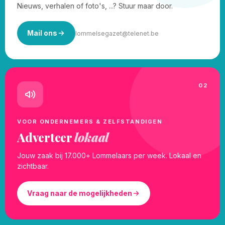
Nieuws, verhalen of foto's, ...? Stuur maar door.
Mail ons
lommelsegazet@telenet.be
02
VOOR ONDERNEMERS & ZELFSTANDIGEN
Adverteer
lokaal
Jouw zaak bij 17.000+ Lommelaars per week. Lokaal en
zichtbaar.
Vraag naar de mogelijkheden