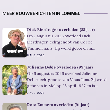
MEER ROUWBERICHTEN IN LOMMEL
Dick Bierdrager overleden (88 jaar)
Op 7 augustus 2026 overleed Dick
Bierdrager, echtgenoot van Corrie
Timmermans. Hij werd geboren in
AMSTERDAM op 12 oktober 1937 en is
8 AUG. 2026
overleden in Lommel op 7 augustus 2026.
Hij was woonachtig in Lommel en werd 88
Julienne Debie overleden (99 jaar)
jaar. Rouwbericht Severens: Er zal een
Op 6 augustus 2026 overleed Julienne
herdenkingsdienst gehouden worden op
Debie, echtgenote van Vinus Jans. Zij werd
vrijdag 14 augustus
geboren in Mol op 25 april 1927 en is
overleden in Lommel op 6 augustus 2026.
7 AUG. 2026
Ze was woonachtig in Lommel en werd 99
jaar. Rouwbericht Severens: Er is
Rosa Emmers overleden (91 jaar)