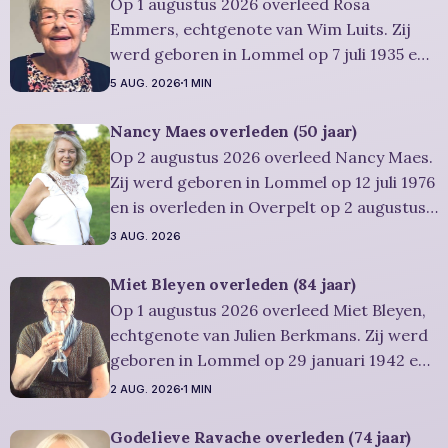
gelegenheid om in alle rust en stilte
Op 1 augustus 2026 overleed Rosa
persoonlijk
Emmers, echtgenote van Wim Luits. Zij
werd geboren in Lommel op 7 juli 1935 en
is overleden in Leopoldsburg op 1
5 AUG. 2026
1 MIN
augustus 2026. Ze was woonachtig in
Leopoldsburg en werd 91 jaar.
Nancy Maes overleden (50 jaar)
Rouwbericht Severens: De
Op 2 augustus 2026 overleed Nancy Maes.
afscheidsplechtigheid van Rosa zal in
Zij werd geboren in Lommel op 12 juli 1976
intieme kring plaatsvinden. Er
en is overleden in Overpelt op 2 augustus
2026. Ze was woonachtig in Lommel en
3 AUG. 2026
werd 50 jaar. Rouwbericht Severens: De
afscheidsplechtigheid vindt plaats in
Miet Bleyen overleden (84 jaar)
besloten kring. Er is gelegenheid om in alle
Op 1 augustus 2026 overleed Miet Bleyen,
rust
echtgenote van Julien Berkmans. Zij werd
geboren in Lommel op 29 januari 1942 en
is overleden in Lommel op 1 augustus
2 AUG. 2026
1 MIN
2026. Ze was woonachtig in Lommel en
werd 84 jaar. Rouwbericht Severens: De
Godelieve Ravache overleden (74 jaar)