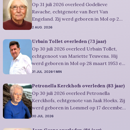
uitvaartdienst zal in besloten kring
Op 31 juli 2026 overleed Godelieve
plaatshebben. U kan Miet
Ravache, echtgenote van Bert Van
Engeland. Zij werd geboren in Mol op 2
juni 1952 en is overleden in Lommel op 31
2 AUG. 2026
juli 2026. Ze was woonachtig in Lommel en
werd 74 jaar. Rouwbericht Severens: De
Urbain Tollet overleden (73 jaar)
afscheidsviering heeft plaats in besloten
Op 30 juli 2026 overleed Urbain Tollet,
kring. U kan
echtgenoot van Mariette Teuwens. Hij
werd geboren in Mol op 28 maart 1953 en
is overleden in Overpelt op 30 juli 2026. Hij
31 JUL. 2026
1 MIN
was woonachtig in Lommel en werd 73
jaar. Rouwbericht Severens: De
Petronella Kerckhofs overleden (83 jaar)
afscheidsviering van Urbain waarop u
Op 30 juli 2026 overleed Petronella
vriendelijk wordt uitgenodigd, zal
Kerckhofs, echtgenote van Jaak Hoekx. Zij
werd geboren in Lommel op 17 december
1942 en is overleden in Overpelt op 30 juli
30 JUL. 2026
2026. Ze was woonachtig in Lommel en
werd 83 jaar. Rouwbericht Severens: De
Jean Geens overleden (84 jaar)