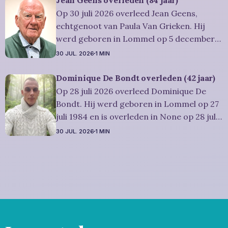
afscheidsplechtígheid van Irène zal
Op 30 juli 2026 overleed Jean Geens,
plaatsvinden in intieme kring. Condoleren
echtgenoot van Paula Van Grieken. Hij
werd geboren in Lommel op 5 december
1941 en is overleden in Mol op 30 juli 2026.
30 JUL. 2026
1 MIN
Hij was woonachtig in Mol en werd 84
jaar. Rouwbericht Dries-Hulsmans:
Dominique De Bondt overleden (42 jaar)
Plechtigheid: U wordt vriendelijk
Op 28 juli 2026 overleed Dominique De
uitgenodigd om samen met
Bondt. Hij werd geboren in Lommel op 27
juli 1984 en is overleden in None op 28 juli
2026. Hij was woonachtig in Lommel en
30 JUL. 2026
1 MIN
werd 42 jaar. Rouwbericht Severens: We
nemen afscheid van Dominique tijdens een
intieme plechtigheid, omringd door zijn
naaste