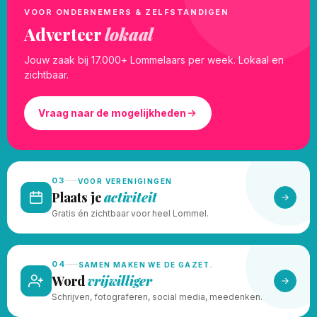
VOOR ONDERNEMERS & ZELFSTANDIGEN
Adverteer
lokaal
Jouw zaak bij 17.000+ Lommelaars per week. Lokaal en
zichtbaar.
Vraag naar de mogelijkheden
03
VOOR VERENIGINGEN
Plaats je
activiteit
Gratis én zichtbaar voor heel Lommel.
04
SAMEN MAKEN WE DE GAZET.
Word
vrijwilliger
Schrijven, fotograferen, social media, meedenken.