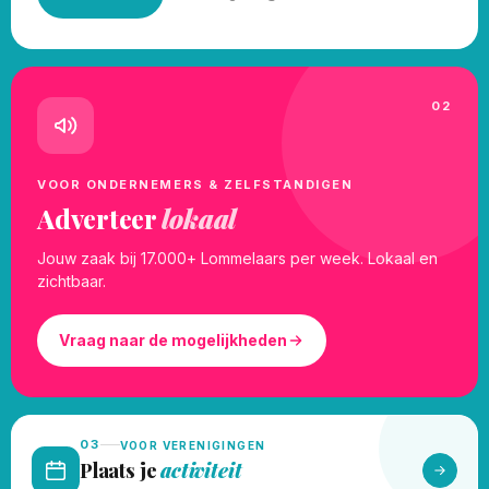
02
VOOR ONDERNEMERS & ZELFSTANDIGEN
Adverteer
lokaal
Jouw zaak bij 17.000+ Lommelaars per week. Lokaal en
zichtbaar.
Vraag naar de mogelijkheden
03
VOOR VERENIGINGEN
Plaats je
activiteit