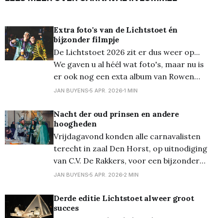
Extra foto's van de Lichtstoet én
bijzonder filmpje
De Lichtstoet 2026 zit er dus weer op...
We gaven u al héél wat foto's, maar nu is
er ook nog een exta album van Rowen
Boons, te bekijken op Flickr. En tevens een
JAN BUYENS
5 APR. 2026
1 MIN
bijzonder knap filmpje hieronder door
Michiel van de Paar. Meer foto's van
Nacht der oud prinsen en andere
hoogheden
Vrijdagavond konden alle carnavalisten
terecht in zaal Den Horst, op uitnodiging
van C.V. De Rakkers, voor een bijzonder
feest. Alle oud-prinsen en prinsessen,
JAN BUYENS
5 APR. 2026
2 MIN
maar ook narren en narrinen mochten
nog eens voor één keer hun oude pakken
Derde editie Lichtstoet alweer groot
succes
aandoen en alhier verzamelen. Maar ook