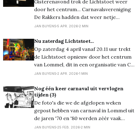
Gisterenavond trok de Lichtstoet weer
alle alle anderen mochten (verkleed.
door het centrum... Carnavalsvereniging
De Rakkers hadden dat weer netje
georganiseerd, zodat er zowel erg veel
JAN BUYENS
5 APR. 2026
2 MIN
wagens te bewonderen waren (waaronder
13 Lommelse wagens...), maar er ook erg
Nu zaterdag Lichtstoet...
veel publiek kwam opdagen. Vooraf aan de
Op zaterdag 4 april vanaf 20.11 uur trekt
stoet was er ook nog een 'officieel'
de Lichtstoet opnieuw door het centrum
moment
van Lommel, dit in een organisatie van CV
De Rakkers. De organisatie doet er alles
JAN BUYENS
2 APR. 2026
1 MIN
voor om mogelijke verkeers- of
geluidshinder tot een minimum te
Nog één keer carnaval uit vervlogen
tijden (3)
beperken . Stoetopstelling De
De foto's die we de afgelopen weken
stoetopstelling zal plaatsvinden in de
gepost hebben van carnaval in Lommel uit
Vreyshorring ( vanaf
de jaren '70 en '80 werden zéér vaak
bekeken, zowel hier op de site als op
JAN BUYENS
25 FEB. 2026
2 MIN
Facebook! Daarom breien we er vandaag