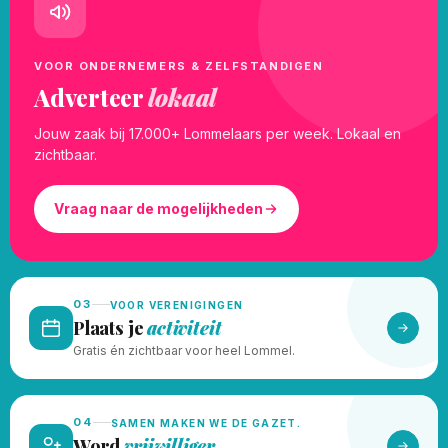
VOOR ONDERNEMERS & ZELFSTANDIGEN
Adverteer
lokaal
Jouw zaak bij 17.000+ Lommelaars per week. Lokaal en
zichtbaar.
Vraag naar de mogelijkheden
03
VOOR VERENIGINGEN
Plaats je
activiteit
Gratis én zichtbaar voor heel Lommel.
04
SAMEN MAKEN WE DE GAZET.
Word
vrijwilliger