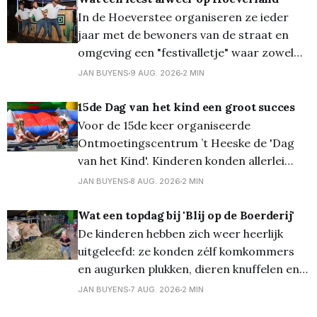
In de Hoeverstee organiseren ze ieder
jaar met de bewoners van de straat en
omgeving een "festivalletje" waar zowel
jong als oud zich thuis voelen en waar ze
JAN BUYENS
9 AUG. 2026
2 MIN
zelfs de mogelijkheid krijgen om zelf eens
DJ te spelen en hun favoriete liedjes laten
15de Dag van het kind een groot succes
horen. En zoals u alvast
Voor de 15de keer organiseerde
Ontmoetingscentrum ’t Heeske de 'Dag
van het Kind'. Kinderen konden allerlei
spellen doen zoals eendjes vissen, Dokter
JAN BUYENS
8 AUG. 2026
2 MIN
Bibber, pottengooien, enz… . Met een volle
kaart konden zij uit een zeer rijk
Wat een topdag bij 'Blij op de Boerderij'
assortiment speelgoed kiezen. Voor hen
De kinderen hebben zich weer heerlijk
waren ook al de versnaperingen gratis:
uitgeleefd: ze konden zélf komkommers
van hot-
en augurken plukken, dieren knuffelen en
eten geven (waaronder schaapjes en de
JAN BUYENS
7 AUG. 2026
2 MIN
vele konijnen) en zelfs eten geven aan de