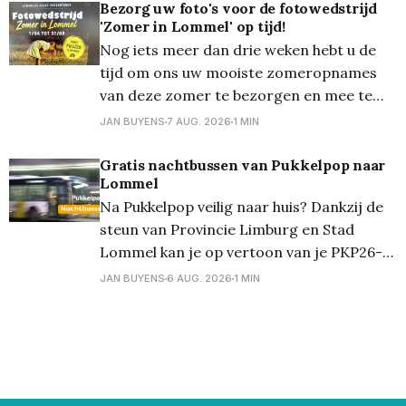
varkens en de koeien. Ze schrokken wel
Bezorg uw foto's voor de fotowedstrijd
'Zomer in Lommel' op tijd!
dat de koeien zo een lange tong hadden...
Nog iets meer dan drie weken hebt u de
Overal waren alleen maar
tijd om ons uw mooiste zomeropnames
van deze zomer te bezorgen en mee te
dingen naar een mooie prijs... Zondag 30
JAN BUYENS
7 AUG. 2026
1 MIN
augustus om 24.00 uur is de
onherroepelijke deadline! En die foto's die
Gratis nachtbussen van Pukkelpop naar
Lommel
mogen zowat 'alles'
Na Pukkelpop veilig naar huis? Dankzij de
steun van Provincie Limburg en Stad
Lommel kan je op vertoon van je PKP26-
polsbandje gratis gebruik maken van de
JAN BUYENS
6 AUG. 2026
1 MIN
nachtbussen van De Lijn. Deze bussen
vertrekken aan een speciale halte bij het
festivalterrein in Kiewit na afloop van de
festivaldag: Nacht van