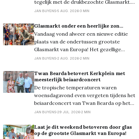
tegelijk met de drukbezochte Glasmarkt.
Veel nieuwsgierige bezoekers maakten van
JAN BUYENS
5 AUG. 2026
3 MIN
die gelegenheid gebruik om ook een blik te
werpen op de raamexpo van de
Glasmarkt onder een heerlijke zon...
Zandtapijtententoonstelling in het Huis
Vandaag vond alweer een nieuwe editie
van de Stad. Daar kan je tot en met
plaats van de ondertussen grootste
zondag 30 augustus 40
Glasmarkt van Europa! Het gezellige
stadscentrum transformeerde opnieuw in
JAN BUYENS
2 AUG. 2026
2 MIN
een schitterend decor van glas. En dankzij
de zon schitterde al dat glas uiteraard
Twan Bearda betovert Kerkplein met
meesterlijk beiaardconcert
geweldig! Meer dan 90 kramen lieten je
De tropische temperaturen waren
kennismaken met glas in al zijn vormen:
woensdagavond even vergeten tijdens het
van glas-
beiaardconcert van Twan Bearda op het
Kerkplein. De Nederlandse beiaardier
JAN BUYENS
29 JUL. 2026
2 MIN
bracht een gevarieerd en technisch
hoogstaand programma dat de vele
Laat je dit weekend betoveren door glas
op de grootste Glasmarkt van Europa!
mogelijkheden van het Lommelse