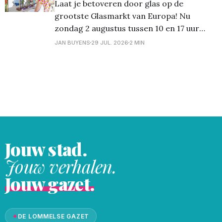
Laat je betoveren door glas op de
beiaardinstrument ten volle liet horen.
grootste Glasmarkt van Europa! Nu
Zelfs de warmte in de toren kon de
zondag 2 augustus tussen 10 en 17 uur
muzikale avond niet verstoren.
transformeert het gezellige stadscentrum
JAN BUYENS
29 JUL. 2026
2 MIN
van Lommel opnieuw in een schitterend
decor van glas. Een gratis, uniek
evenement voor glaskunstliefhebbers,
creatievelingen en nieuwsgierige
bezoekers van alle leeftijden. “De
Lommelse Glasmarkt is
Jouw stad.
Jouw verhalen.
Jouw gazet.
✦
DE LOMMELSE GAZET