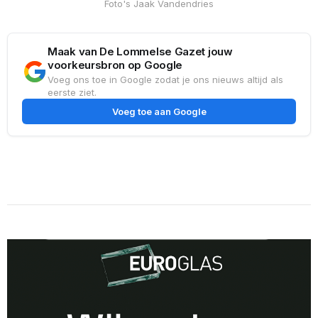
Foto's Jaak Vandendries
Maak van De Lommelse Gazet jouw
voorkeursbron op Google
Voeg ons toe in Google zodat je ons nieuws altijd als
eerste ziet.
Voeg toe aan Google