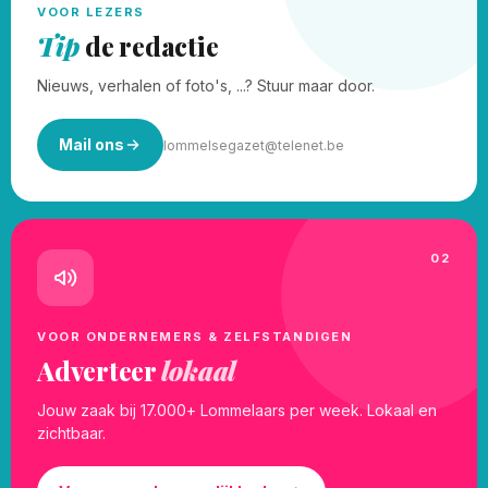
VOOR LEZERS
Tip
de redactie
Nieuws, verhalen of foto's, ...? Stuur maar door.
Mail ons
lommelsegazet@telenet.be
02
VOOR ONDERNEMERS & ZELFSTANDIGEN
Adverteer
lokaal
Jouw zaak bij 17.000+ Lommelaars per week. Lokaal en
zichtbaar.