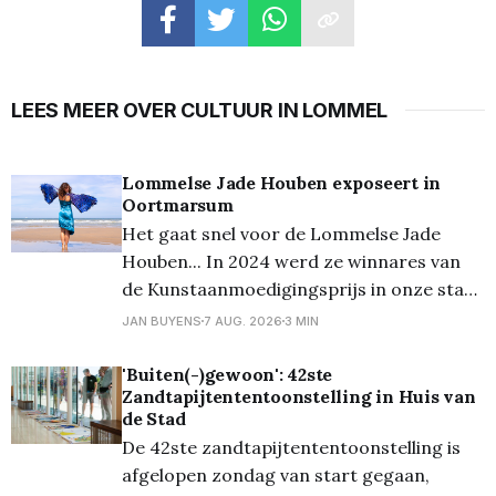
LEES MEER OVER CULTUUR IN LOMMEL
Lommelse Jade Houben exposeert in
Oortmarsum
Het gaat snel voor de Lommelse Jade
Houben... In 2024 werd ze winnares van
de Kunstaanmoedigingsprijs in onze stad,
eind vorig jaar presenteerde ze voor het
JAN BUYENS
7 AUG. 2026
3 MIN
eerst haar collectie uit 2020, aangevuld
met nieuwe creaties. En nu is ze één van
'Buiten(-)gewoon': 42ste
Zandtapijtententoonstelling in Huis van
de vier belangrijkste kunstenaars op het
de Stad
prestigieuze kunstevent in
De 42ste zandtapijtententoonstelling is
afgelopen zondag van start gegaan,