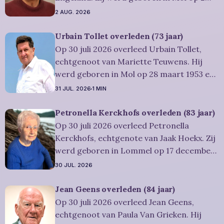
juni 1952 en is overleden in Lommel op 31
2 AUG. 2026
juli 2026. Ze was woonachtig in Lommel en
werd 74 jaar. Rouwbericht Severens: De
Urbain Tollet overleden (73 jaar)
afscheidsviering heeft plaats in besloten
Op 30 juli 2026 overleed Urbain Tollet,
kring. U kan
echtgenoot van Mariette Teuwens. Hij
werd geboren in Mol op 28 maart 1953 en
is overleden in Overpelt op 30 juli 2026. Hij
31 JUL. 2026
1 MIN
was woonachtig in Lommel en werd 73
jaar. Rouwbericht Severens: De
Petronella Kerckhofs overleden (83 jaar)
afscheidsviering van Urbain waarop u
Op 30 juli 2026 overleed Petronella
vriendelijk wordt uitgenodigd, zal
Kerckhofs, echtgenote van Jaak Hoekx. Zij
werd geboren in Lommel op 17 december
1942 en is overleden in Overpelt op 30 juli
30 JUL. 2026
2026. Ze was woonachtig in Lommel en
werd 83 jaar. Rouwbericht Severens: De
Jean Geens overleden (84 jaar)
afscheidsplechtígheid van Irène zal
Op 30 juli 2026 overleed Jean Geens,
plaatsvinden in intieme kring. Condoleren
echtgenoot van Paula Van Grieken. Hij