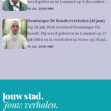
werd geboren in Lommel op 5 december
1941 en is overleden in Mol op 30 juli 2026.
30 JUL. 2026
1 MIN
Hij was woonachtig in Mol en werd 84
jaar. Rouwbericht Dries-Hulsmans:
Dominique De Bondt overleden (42 jaar)
Plechtigheid: U wordt vriendelijk
Op 28 juli 2026 overleed Dominique De
uitgenodigd om samen met
Bondt. Hij werd geboren in Lommel op 27
juli 1984 en is overleden in None op 28 juli
2026. Hij was woonachtig in Lommel en
30 JUL. 2026
1 MIN
werd 42 jaar. Rouwbericht Severens: We
nemen afscheid van Dominique tijdens een
intieme plechtigheid, omringd door zijn
naaste
Jouw stad.
Jouw verhalen.