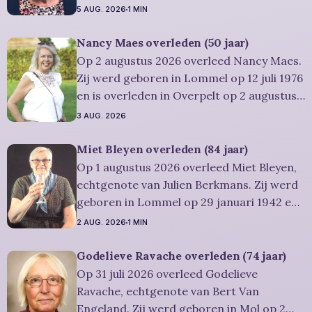
is overleden in Leopoldsburg op 1
5 AUG. 2026
1 MIN
augustus 2026. Ze was woonachtig in
Leopoldsburg en werd 91 jaar.
Nancy Maes overleden (50 jaar)
Rouwbericht Severens: De
Op 2 augustus 2026 overleed Nancy Maes.
afscheidsplechtigheid van Rosa zal in
Zij werd geboren in Lommel op 12 juli 1976
intieme kring plaatsvinden. Er
en is overleden in Overpelt op 2 augustus
2026. Ze was woonachtig in Lommel en
3 AUG. 2026
werd 50 jaar. Rouwbericht Severens: De
afscheidsplechtigheid vindt plaats in
Miet Bleyen overleden (84 jaar)
besloten kring. Er is gelegenheid om in alle
Op 1 augustus 2026 overleed Miet Bleyen,
rust
echtgenote van Julien Berkmans. Zij werd
geboren in Lommel op 29 januari 1942 en
is overleden in Lommel op 1 augustus
2 AUG. 2026
1 MIN
2026. Ze was woonachtig in Lommel en
werd 84 jaar. Rouwbericht Severens: De
Godelieve Ravache overleden (74 jaar)
uitvaartdienst zal in besloten kring
Op 31 juli 2026 overleed Godelieve
plaatshebben. U kan Miet
Ravache, echtgenote van Bert Van
Engeland. Zij werd geboren in Mol op 2