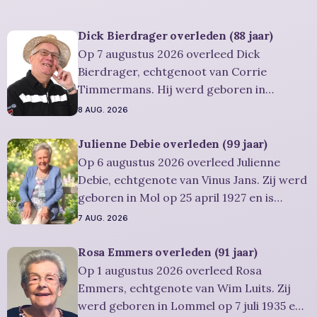
Dick Bierdrager overleden (88 jaar)
Op 7 augustus 2026 overleed Dick
Bierdrager, echtgenoot van Corrie
Timmermans. Hij werd geboren in
AMSTERDAM op 12 oktober 1937 en is
8 AUG. 2026
overleden in Lommel op 7 augustus 2026.
Hij was woonachtig in Lommel en werd 88
Julienne Debie overleden (99 jaar)
jaar. Rouwbericht Severens: Er zal een
Op 6 augustus 2026 overleed Julienne
herdenkingsdienst gehouden worden op
Debie, echtgenote van Vinus Jans. Zij werd
vrijdag 14 augustus
geboren in Mol op 25 april 1927 en is
overleden in Lommel op 6 augustus 2026.
7 AUG. 2026
Ze was woonachtig in Lommel en werd 99
jaar. Rouwbericht Severens: Er is
Rosa Emmers overleden (91 jaar)
gelegenheid om in alle rust en stilte
Op 1 augustus 2026 overleed Rosa
persoonlijk
Emmers, echtgenote van Wim Luits. Zij
werd geboren in Lommel op 7 juli 1935 en