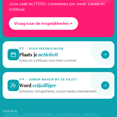
Jouw zaak bij 17.000+ Lommelaars per week. Lokaal en
zichtbaar.
Vraag naar de mogelijkheden
03
VOOR VERENIGINGEN
Plaats je
activiteit
Gratis én zichtbaar voor heel Lommel.
04
SAMEN MAKEN WE DE GAZET.
Word
vrijwilliger
Schrijven, fotograferen, social media, meedenken.
VERKEN