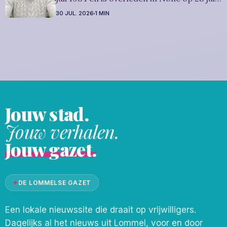
2026. Hij was woonachtig in Lommel en
30 JUL. 2026
1 MIN
werd 42 jaar. Rouwbericht Severens: We
nemen afscheid van Dominique tijdens een
intieme plechtigheid, omringd door zijn
naaste
Jouw stad.
Jouw verhalen.
Jouw gazet.
✦
DE LOMMELSE GAZET
Een lokale nieuwssite die draait op vrijwilligers.
Dagelijks al het nieuws uit Lommel, voor en door