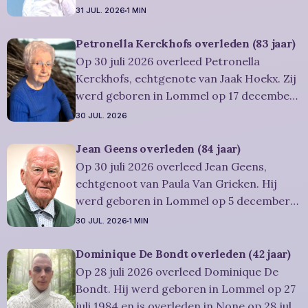
is overleden in Overpelt op 30 juli 2026. Hij
31 JUL. 2026
1 MIN
was woonachtig in Lommel en werd 73
jaar. Rouwbericht Severens: De
Petronella Kerckhofs overleden (83 jaar)
afscheidsviering van Urbain waarop u
Op 30 juli 2026 overleed Petronella
vriendelijk wordt uitgenodigd, zal
Kerckhofs, echtgenote van Jaak Hoekx. Zij
werd geboren in Lommel op 17 december
1942 en is overleden in Overpelt op 30 juli
30 JUL. 2026
2026. Ze was woonachtig in Lommel en
werd 83 jaar. Rouwbericht Severens: De
Jean Geens overleden (84 jaar)
afscheidsplechtígheid van Irène zal
Op 30 juli 2026 overleed Jean Geens,
plaatsvinden in intieme kring. Condoleren
echtgenoot van Paula Van Grieken. Hij
werd geboren in Lommel op 5 december
1941 en is overleden in Mol op 30 juli 2026.
30 JUL. 2026
1 MIN
Hij was woonachtig in Mol en werd 84
jaar. Rouwbericht Dries-Hulsmans:
Dominique De Bondt overleden (42 jaar)
Plechtigheid: U wordt vriendelijk
Op 28 juli 2026 overleed Dominique De
uitgenodigd om samen met
Bondt. Hij werd geboren in Lommel op 27
juli 1984 en is overleden in None op 28 juli