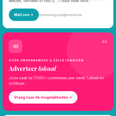
Nieuws, verhalen of foto's, ...? Stuur maar door.
Mail ons
lommelsegazet@telenet.be
02
VOOR ONDERNEMERS & ZELFSTANDIGEN
Adverteer
lokaal
Jouw zaak bij 17.000+ Lommelaars per week. Lokaal en
zichtbaar.
Vraag naar de mogelijkheden