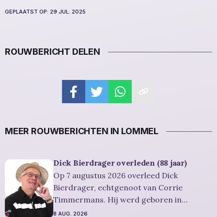
GEPLAATST OP:
29 JUL. 2025
ROUWBERICHT DELEN
MEER ROUWBERICHTEN IN LOMMEL
Dick Bierdrager overleden (88 jaar)
Op 7 augustus 2026 overleed Dick
Bierdrager, echtgenoot van Corrie
Timmermans. Hij werd geboren in
AMSTERDAM op 12 oktober 1937 en is
8 AUG. 2026