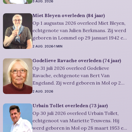
2026. Ze was woonachtig in Lommel en
3 AUG. 2026
werd 50 jaar. Rouwbericht Severens: De
afscheidsplechtigheid vindt plaats in
Miet Bleyen overleden (84 jaar)
besloten kring. Er is gelegenheid om in alle
Op 1 augustus 2026 overleed Miet Bleyen,
rust
echtgenote van Julien Berkmans. Zij werd
geboren in Lommel op 29 januari 1942 en
is overleden in Lommel op 1 augustus
2 AUG. 2026
1 MIN
2026. Ze was woonachtig in Lommel en
werd 84 jaar. Rouwbericht Severens: De
Godelieve Ravache overleden (74 jaar)
uitvaartdienst zal in besloten kring
Op 31 juli 2026 overleed Godelieve
plaatshebben. U kan Miet
Ravache, echtgenote van Bert Van
Engeland. Zij werd geboren in Mol op 2
juni 1952 en is overleden in Lommel op 31
2 AUG. 2026
juli 2026. Ze was woonachtig in Lommel en
werd 74 jaar. Rouwbericht Severens: De
Urbain Tollet overleden (73 jaar)
afscheidsviering heeft plaats in besloten
Op 30 juli 2026 overleed Urbain Tollet,
kring. U kan
echtgenoot van Mariette Teuwens. Hij
werd geboren in Mol op 28 maart 1953 en