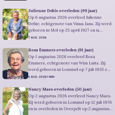
overleden in Lommel op 7 augustus 2026.
Hij was woonachtig in Lommel en werd 88
Julienne Debie overleden (99 jaar)
jaar. Rouwbericht Severens: Er zal een
Op 6 augustus 2026 overleed Julienne
herdenkingsdienst gehouden worden op
Debie, echtgenote van Vinus Jans. Zij werd
vrijdag 14 augustus
geboren in Mol op 25 april 1927 en is
overleden in Lommel op 6 augustus 2026.
7 AUG. 2026
Ze was woonachtig in Lommel en werd 99
jaar. Rouwbericht Severens: Er is
Rosa Emmers overleden (91 jaar)
gelegenheid om in alle rust en stilte
Op 1 augustus 2026 overleed Rosa
persoonlijk
Emmers, echtgenote van Wim Luits. Zij
werd geboren in Lommel op 7 juli 1935 en
is overleden in Leopoldsburg op 1
5 AUG. 2026
1 MIN
augustus 2026. Ze was woonachtig in
Leopoldsburg en werd 91 jaar.
Nancy Maes overleden (50 jaar)
Rouwbericht Severens: De
Op 2 augustus 2026 overleed Nancy Maes.
afscheidsplechtigheid van Rosa zal in
Zij werd geboren in Lommel op 12 juli 1976
intieme kring plaatsvinden. Er
en is overleden in Overpelt op 2 augustus