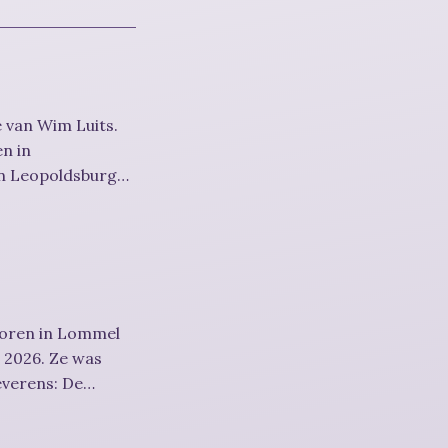
 van Wim Luits.
en in
in Leopoldsburg
boren in Lommel
s 2026. Ze was