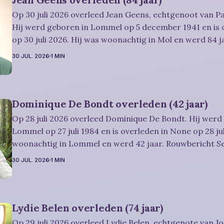
Op 30 juli 2026 overleed Jean Geens, echtgenoot van Pa
Hij werd geboren in Lommel op 5 december 1941 en is 
op 30 juli 2026. Hij was woonachtig in Mol en werd 84 jaar. Rouwbe
Dries-Hulsmans: Plechtigheid: U wordt vriendelijk uitgenodigd om
30 JUL. 2026
1 MIN
samen met
Dominique De Bondt overleden (42 jaar)
Op 28 juli 2026 overleed Dominique De Bondt. Hij werd
Lommel op 27 juli 1984 en is overleden in None op 28 jul
woonachtig in Lommel en werd 42 jaar. Rouwbericht Severens: We
nemen afscheid van Dominique tijdens een intieme plec
30 JUL. 2026
1 MIN
omringd door zijn naaste
Lydie Belen overleden (74 jaar)
Op 29 juli 2026 overleed Lydie Belen, echtgenote van Jo