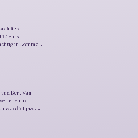
n Julien
42 en is
achtig in Lommel
 van Bert Van
overleden in
n werd 74 jaar.