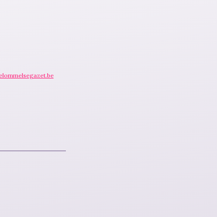
elommelsegazet.be