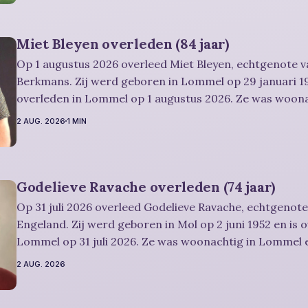
Miet Bleyen overleden (84 jaar)
Op 1 augustus 2026 overleed Miet Bleyen, echtgenote va
Berkmans. Zij werd geboren in Lommel op 29 januari 19
overleden in Lommel op 1 augustus 2026. Ze was woon
en werd 84 jaar. Rouwbericht Severens: De uitvaartdienst zal in besloten
2 AUG. 2026
1 MIN
kring plaatshebben. U kan Miet
Godelieve Ravache overleden (74 jaar)
Op 31 juli 2026 overleed Godelieve Ravache, echtgenote
Engeland. Zij werd geboren in Mol op 2 juni 1952 en is 
Lommel op 31 juli 2026. Ze was woonachtig in Lommel e
Rouwbericht Severens: De afscheidsviering heeft plaats in besloten kring.
2 AUG. 2026
U kan