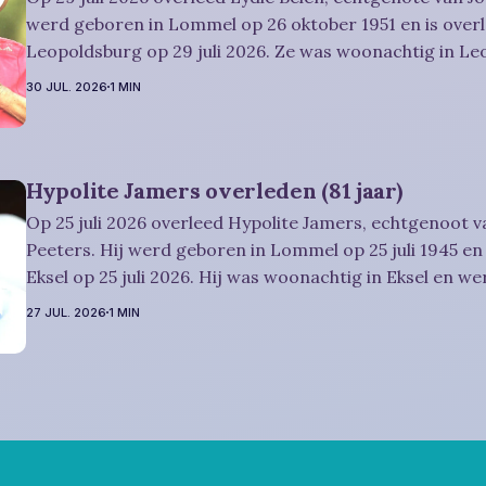
werd geboren in Lommel op 26 oktober 1951 en is overl
Leopoldsburg op 29 juli 2026. Ze was woonachtig in L
werd 74 jaar. Rouwbericht Dries-Hulsmans: Het afscheid, waartoe u
30 JUL. 2026
1 MIN
vriendelijk wordt uitgenodigd, zal plaatsvinden
Hypolite Jamers overleden (81 jaar)
Op 25 juli 2026 overleed Hypolite Jamers, echtgenoot v
Peeters. Hij werd geboren in Lommel op 25 juli 1945 en 
Eksel op 25 juli 2026. Hij was woonachtig in Eksel en wer
Rouwbericht Witters: Wij nemen in intieme kring afscheid van Hypolite,
27 JUL. 2026
1 MIN
waarna zijn