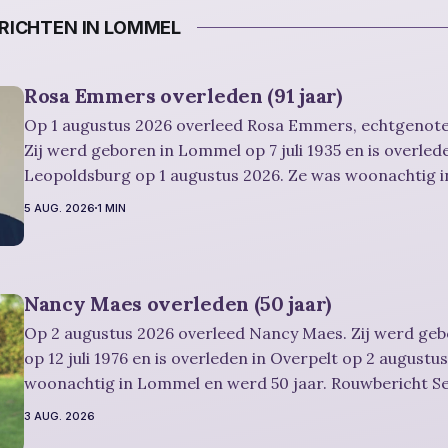
ICHTEN IN LOMMEL
Rosa Emmers overleden (91 jaar)
Op 1 augustus 2026 overleed Rosa Emmers, echtgenote
Zij werd geboren in Lommel op 7 juli 1935 en is overled
Leopoldsburg op 1 augustus 2026. Ze was woonachtig 
en werd 91 jaar. Rouwbericht Severens: De afscheidsplechtigheid van
5 AUG. 2026
1 MIN
Rosa zal in intieme kring plaatsvinden. Er
Nancy Maes overleden (50 jaar)
Op 2 augustus 2026 overleed Nancy Maes. Zij werd ge
op 12 juli 1976 en is overleden in Overpelt op 2 augustu
woonachtig in Lommel en werd 50 jaar. Rouwbericht Severens: De
afscheidsplechtigheid vindt plaats in besloten kring. Er is gelegenheid om
3 AUG. 2026
in alle rust