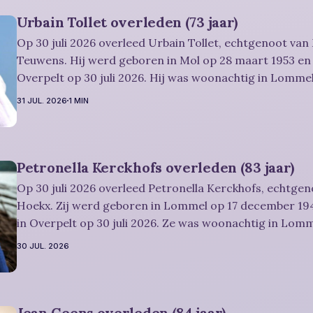
Urbain Tollet overleden (73 jaar)
Op 30 juli 2026 overleed Urbain Tollet, echtgenoot van
Teuwens. Hij werd geboren in Mol op 28 maart 1953 en 
Overpelt op 30 juli 2026. Hij was woonachtig in Lommel
Rouwbericht Severens: De afscheidsviering van Urbain waarop u
31 JUL. 2026
1 MIN
vriendelijk wordt uitgenodigd, zal
Petronella Kerckhofs overleden (83 jaar)
Op 30 juli 2026 overleed Petronella Kerckhofs, echtgen
Hoekx. Zij werd geboren in Lommel op 17 december 194
in Overpelt op 30 juli 2026. Ze was woonachtig in Lom
jaar. Rouwbericht Severens: De afscheidsplechtígheid van Irène zal
30 JUL. 2026
plaatsvinden in intieme kring. Condoleren
Jean Geens overleden (84 jaar)