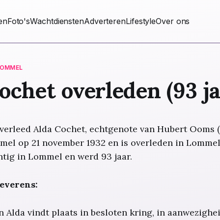
ten
Foto's
Wachtdiensten
Adverteren
Lifestyle
Over ons
LOMMEL
ochet overleden (93 ja
overleed Alda Cochet, echtgenote van Hubert Ooms (
el op 21 november 1932 en is overleden in Lommel o
tig in Lommel en werd 93 jaar.
everens:
n Alda vindt plaats in besloten kring, in aanwezighe