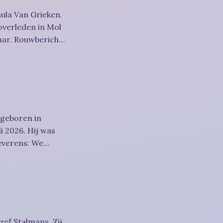
ula Van Grieken.
overleden in Mol
richt
 geboren in
i 2026. Hij was
htigheid,
zef Stalmans. Zij