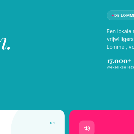
✦
DE LOMM
n.
Een lokale 
vrijwilliger
Lommel, vo
17.000+
wekelijkse lez
01