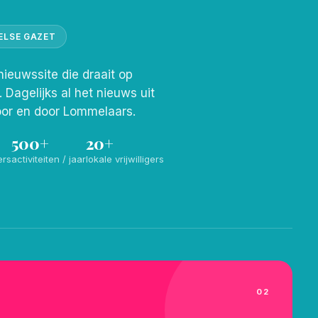
ELSE GAZET
nieuwssite die draait op
s. Dagelijks al het nieuws uit
or en door Lommelaars.
500+
20+
ers
activiteiten / jaar
lokale vrijwilligers
02