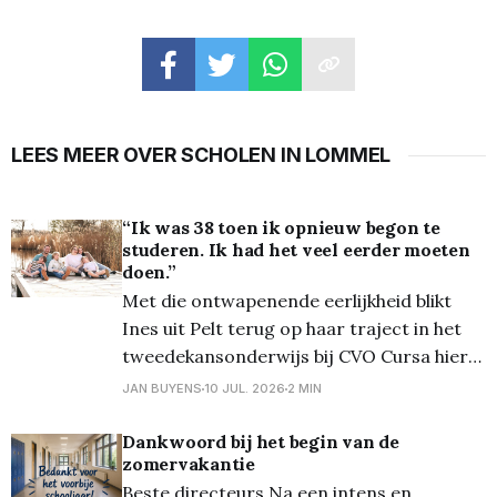
LEES MEER OVER SCHOLEN IN LOMMEL
“Ik was 38 toen ik opnieuw begon te
studeren. Ik had het veel eerder moeten
doen.”
Met die ontwapenende eerlijkheid blikt
Ines uit Pelt terug op haar traject in het
tweedekansonderwijs bij CVO Cursa hier
in Lommel. Na een heupoperatie zat ze
JAN BUYENS
10 JUL. 2026
2 MIN
thuis in ziekteverlof. Te jong voor
invaliditeit, maar vooral: te ambitieus om
Dankwoord bij het begin van de
zomervakantie
stil te blijven staan. “Ik wilde meer met
Beste directeurs Na een intens en
mijn leven dan thuis