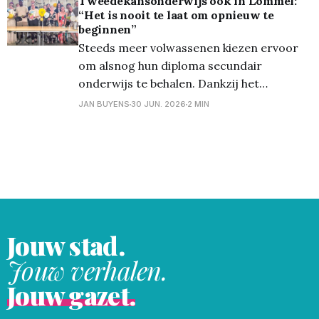
Tweedekansonderwijs ook in Lommel:
“Het is nooit te laat om opnieuw te
beginnen”
Steeds meer volwassenen kiezen ervoor
om alsnog hun diploma secundair
onderwijs te behalen. Dankzij het
tweedekansonderwijs (TKO) van CVO
JAN BUYENS
30 JUN. 2026
2 MIN
Cursa, dat ook in Lommel wordt
aangeboden, wordt die stap een stuk
toegankelijker. Coördinator Jessica
Bruyninx legt uit wat TKO precies inhoudt
en waarom het voor zoveel mensen een
nieuwe deur
Jouw stad.
Jouw verhalen.
Jouw gazet.