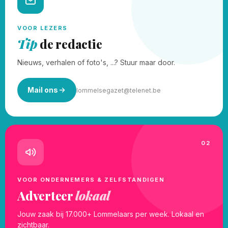
VOOR LEZERS
Tip
de redactie
Nieuws, verhalen of foto's, ...? Stuur maar door.
Mail ons
lommelsegazet@telenet.be
02
VOOR ONDERNEMERS & ZELFSTANDIGEN
Adverteer
lokaal
Jouw zaak bij 17.000+ Lommelaars per week. Lokaal en
zichtbaar.