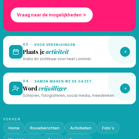
Vraag naar de mogelijkheden
03
VOOR VERENIGINGEN
Plaats je
activiteit
Gratis én zichtbaar voor heel Lommel.
04
SAMEN MAKEN WE DE GAZET.
Word
vrijwilliger
Schrijven, fotograferen, social media, meedenken.
VERKEN
Home
Rouwberichten
Activiteiten
Foto's