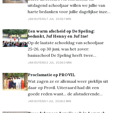
uitdagend schooljaar willen we jullie van
harte bedanken voor jullie dagelijkse inzet,
professionaliteit en onvermoeibaar
JAN BUYENS
7 JUL. 2026
1 MIN
engagement. Als directeur houden jullie
elke dag talloze bordjes tegelijk in de
Een warm afscheid op De Speling:
bedankt, Juf Henny en Juf Ine!
lucht. Jullie geven richting, ondersteunen
Op de laatste schooldag van schooljaar
jullie teams, begeleiden leerlingen, lossen
25-26, op 30 juni, was het zover:
problemen op en bouwen samen met alle
basisschool De Speling heeft twee
vertrouwde en onmisbare gezichten
JAN BUYENS
2 JUL. 2026
3 MIN
uitgezwaaid: juf Henny, de administratieve
baken sinds 2002, en Juf Ine, de warme
Proclamatie op PROVIL
basis van de voor- en naschoolse opvang.
Wat zagen ze er allemaal weer piekfijn uit
Beiden kunnen nu gaan genieten van een
daar op Provil. Uiteraard had dit een
goede reden want... de afstuderende
leerlingen mochten hun diploma komen
JAN BUYENS
1 JUL. 2026
2 MIN
afhalen. Meer foto's op Flickr