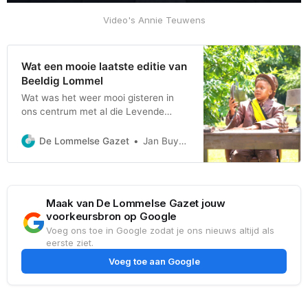
Video's Annie Teuwens
Wat een mooie laatste editie van
Beeldig Lommel
Wat was het weer mooi gisteren in
ons centrum met al die Levende
Beelden... Daarom nu nog een extra
album met héél wat foto’s. Maar
De Lommelse Gazet
Jan Buyens
bekijk ook ons verslag van gisteren,
zie de links onderaan dit artikel... En
we mogen ook zeker niet vergeten te
vermelden dat ook de
Maak van De Lommelse Gazet jouw
voorkeursbron op Google
Voeg ons toe in Google zodat je ons nieuws altijd als
eerste ziet.
Voeg toe aan Google