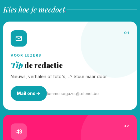
Kies hoe je meedoet
.
01
VOOR LEZERS
Tip
de redactie
Nieuws, verhalen of foto's, ...? Stuur maar door.
Mail ons
lommelsegazet@telenet.be
02