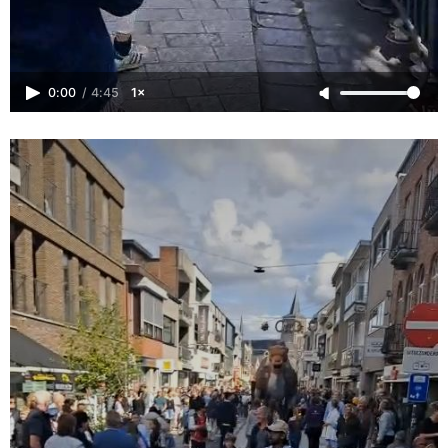
0:00
/
4:45
1×