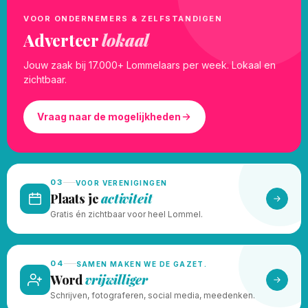
VOOR ONDERNEMERS & ZELFSTANDIGEN
Adverteer
lokaal
Jouw zaak bij 17.000+ Lommelaars per week. Lokaal en
zichtbaar.
Vraag naar de mogelijkheden
03
VOOR VERENIGINGEN
Plaats je
activiteit
Gratis én zichtbaar voor heel Lommel.
04
SAMEN MAKEN WE DE GAZET.
Word
vrijwilliger
Schrijven, fotograferen, social media, meedenken.