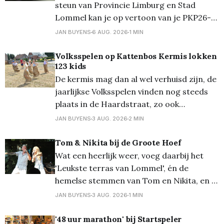
steun van Provincie Limburg en Stad
Lommel kan je op vertoon van je PKP26-
polsbandje gratis gebruik maken van de
JAN BUYENS
6 AUG. 2026
1 MIN
nachtbussen van De Lijn. Deze bussen
vertrekken aan een speciale halte bij het
Volksspelen op Kattenbos Kermis lokken
123 kids
festivalterrein in Kiewit na afloop van de
De kermis mag dan al wel verhuisd zijn, de
festivaldag: Nacht van
jaarlijkse Volksspelen vinden nog steeds
plaats in de Haardstraat, zo ook
vanmiddag. Onder een loden zon kwamen
JAN BUYENS
3 AUG. 2026
2 MIN
er toch heel wat kinderen (en ouders...)
opdagen voor deze jaarlijkse leuke
Tom & Nikita bij de Groote Hoef
traditie. Van zaklopen tot paalklimmen en
Wat een heerlijk weer, voeg daarbij het
véél meer, de pret kon niet
'Leukste terras van Lommel', én de
hemelse stemmen van Tom en Nikita, en je
krijgt een topnamiddag! En zo was het
JAN BUYENS
3 AUG. 2026
1 MIN
gisterenmiddag - zondag - aan De Groote
Hoef heerlijk vertoeven... Meer foto's op
'48 uur marathon' bij Startspeler