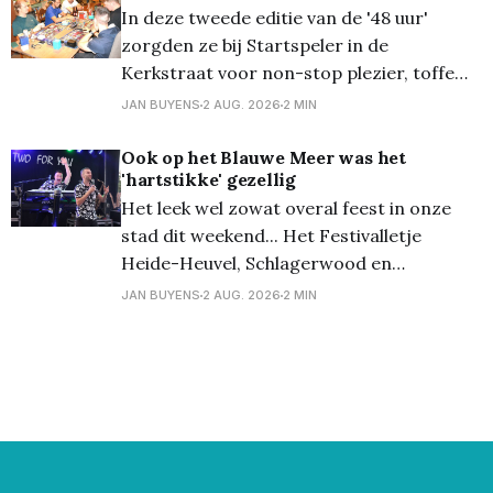
Flickr
In deze tweede editie van de '48 uur'
zorgden ze bij Startspeler in de
Kerkstraat voor non-stop plezier, toffe
momenten en pure entertainment. Denk
JAN BUYENS
2 AUG. 2026
2 MIN
hierbij aan specifieke toernooien voor
bordspellen of trading card games; een
Ook op het Blauwe Meer was het
'hartstikke' gezellig
potje poker; videogames; painting en veel
Het leek wel zowat overal feest in onze
meer. De mogelijkheden waren talrijk en
stad dit weekend... Het Festivalletje
Heide-Heuvel, Schlagerwood en
Rockwood, en op het Blauwe Meer wilden
JAN BUYENS
2 AUG. 2026
2 MIN
ze niet onderdoen, en daar was er een
groots Terrasfeest! Uiteraard trokken
ook onze fotografen daar naartoe, en zij
kwamen terug met een karrevracht aan
foto&