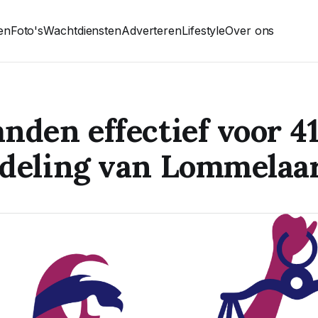
ten
Foto's
Wachtdiensten
Adverteren
Lifestyle
Over ons
nden effectief voor 4
rdeling van Lommelaa