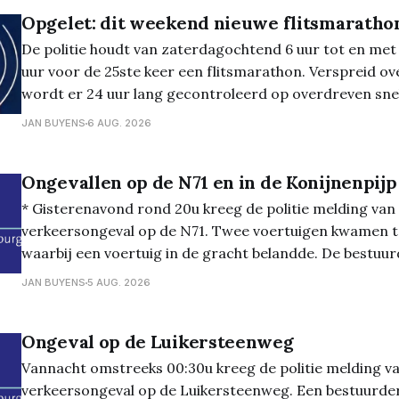
Opgelet: dit weekend nieuwe flitsmaratho
De politie houdt van zaterdagochtend 6 uur tot en me
uur voor de 25ste keer een flitsmarathon. Verspreid ove
wordt er 24 uur lang gecontroleerd op overdreven sne
bemande als met onbemande radars. Opletten dus, ma
JAN BUYENS
6 AUG. 2026
uiteraard ook zonder controles
Ongevallen op de N71 en in de Konijnenpijp
* Gisterenavond rond 20u kreeg de politie melding van
verkeersongeval op de N71. Twee voertuigen kwamen t
waarbij een voertuig in de gracht belandde. De bestuu
nodige zorg naar het ziekenhuis gebracht en de wagen 
JAN BUYENS
5 AUG. 2026
Gisteren omstreeks 21:30u was er een melding
Ongeval op de Luikersteenweg
Vannacht omstreeks 00:30u kreeg de politie melding v
verkeersongeval op de Luikersteenweg. Een bestuurde