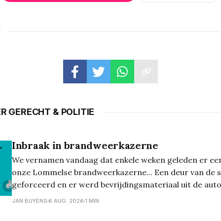
N
R GERECHT & POLITIE
Inbraak in brandweerkazerne
We vernamen vandaag dat enkele weken geleden er een
onze Lommelse brandweerkazerne... Een deur van de s
geforceerd en er werd bevrijdingsmateriaal uit de au
Het gaat om accu-aangedreven bevrijdingsmateriaal t
JAN BUYENS
6 AUG. 2026
1 MIN
30.000 euro, specifiek over o.a. een hydraulische schaa