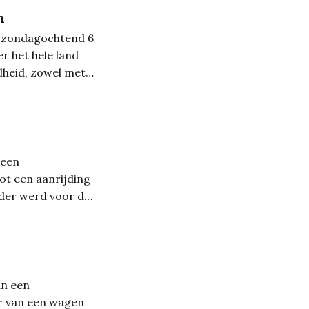
n
t zondagochtend 6
r het hele land
lheid, zowel met
ar dat moet u
 een
ot een aanrijding
rder werd voor de
werd getakeld. *
an een
r van een wagen