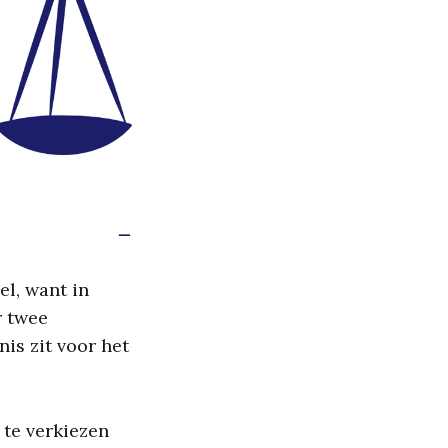
el, want in
r twee
is zit voor het
t te verkiezen