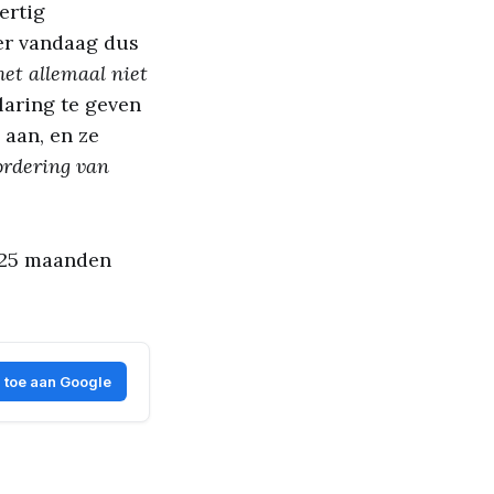
ertig
er vandaag dus
het allemaal niet
laring te geven
 aan, en ze
vordering van
l 25 maanden
 toe aan Google