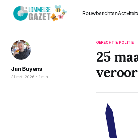
Rouwberichten
Activitei
GERECHT & POLITIE
25 maa
veroo
Jan Buyens
31 mrt. 2026
1 min