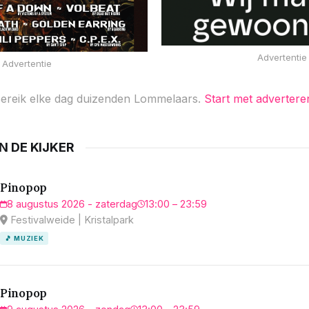
Advertentie
Advertentie
ereik elke dag duizenden Lommelaars.
Start met advertere
IN DE KIJKER
Pinopop
8 augustus 2026 - zaterdag
13:00 – 23:59
Festivalweide | Kristalpark
🎵 MUZIEK
Pinopop