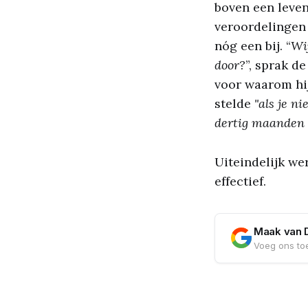
boven een leven 
veroordelingen
nóg een bij. “
Wij
door?
”, sprak d
voor waarom hij
stelde
"als je n
dertig maanden e
Uiteindelijk we
effectief.
Maak van 
Voeg ons toe