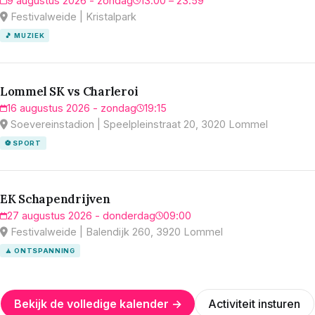
9 augustus 2026 - zondag
13:00 – 23:59
Festivalweide | Kristalpark
🎵 MUZIEK
Lommel SK vs Charleroi
16 augustus 2026 - zondag
19:15
Soevereinstadion | Speelpleinstraat 20, 3020 Lommel
⚽ SPORT
EK Schapendrijven
27 augustus 2026 - donderdag
09:00
Festivalweide | Balendijk 260, 3920 Lommel
🧘 ONTSPANNING
Bekijk de volledige kalender →
Activiteit insturen