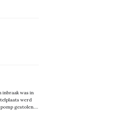
 inbraak was in
telplaats werd
topomp gestolen.
er waarde van
r en