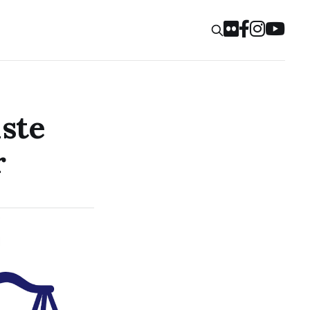
1ste
r