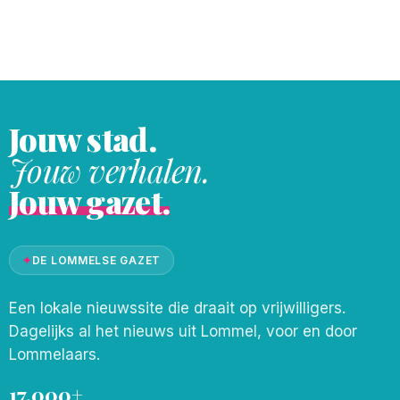
omleiding tussen het kruispunt met de
Ring en het kruispunt met de
Kliniekstraat/Pijlstraat zuid. Het
Agentschap Wegen en Verkeer (AWV)
Jouw stad.
Jouw verhalen.
Jouw gazet.
✦
DE LOMMELSE GAZET
Een lokale nieuwssite die draait op vrijwilligers.
Dagelijks al het nieuws uit Lommel, voor en door
Lommelaars.
17.000+