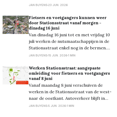
voormiddag tussen Lommel en Mol. U kan
JAN BUYENS
23 JUN. 2026
met uw treinticket de bus nemen tot in
Mol en daar op de trein stappen!!! Beste
Fietsers en voetgangers kunnen weer
door Stationsstraat vanaf morgen -
even de website van de
dinsdag 16 juni
Van dinsdag 16 juni tot en met vrijdag 10
juli werken de nutsmaatschappijen in de
Stationsstraat enkel nog in de bermen.
Fietsers en voetgangers kunnen dan
JAN BUYENS
15 JUN. 2026
1 MIN
opnieuw in beide richtingen door de
straat. Ook het kruispunt met de Pijlstraat
Werken Stationsstraat: aangepaste
omleiding voor fietsers en voetgangers
noord gaat weer open. Ook in deze fase
vanaf 8 juni
blijft autoverkeer in
Vanaf maandag 8 juni verschuiven de
werken in de Stationsstraat van de west-
naar de oostkant. Autoverkeer blijft in
beide richtingen mogelijk. Voor fietsers en
JAN BUYENS
5 JUN. 2026
1 MIN
voetgangers geldt een uitgebreidere