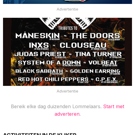
Advertentie
Advertentie
Bereik elke dag duizenden Lommelaars.
Start met
adverteren
.