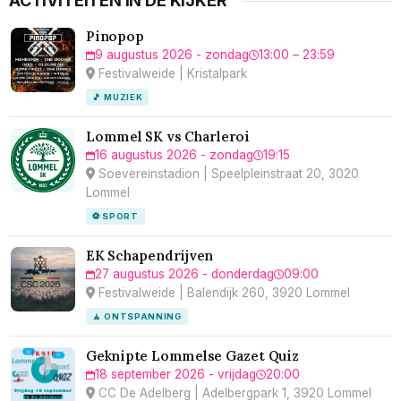
ACTIVITEITEN IN DE KIJKER
Pinopop
9 augustus 2026 - zondag
13:00 – 23:59
Festivalweide | Kristalpark
🎵 MUZIEK
Lommel SK vs Charleroi
16 augustus 2026 - zondag
19:15
Soevereinstadion | Speelpleinstraat 20, 3020
Lommel
⚽ SPORT
EK Schapendrijven
27 augustus 2026 - donderdag
09:00
Festivalweide | Balendijk 260, 3920 Lommel
🧘 ONTSPANNING
Geknipte Lommelse Gazet Quiz
18 september 2026 - vrijdag
20:00
CC De Adelberg | Adelbergpark 1, 3920 Lommel