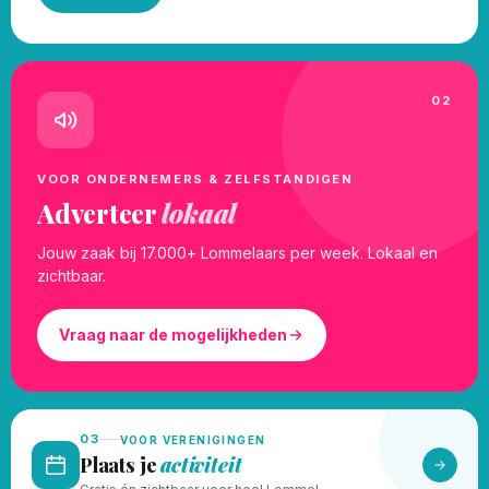
02
VOOR ONDERNEMERS & ZELFSTANDIGEN
Adverteer
lokaal
Jouw zaak bij 17.000+ Lommelaars per week. Lokaal en
zichtbaar.
Vraag naar de mogelijkheden
03
VOOR VERENIGINGEN
Plaats je
activiteit