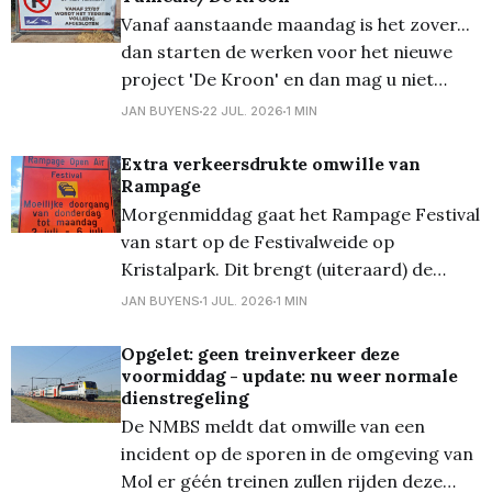
Vanaf aanstaande maandag is het zover...
dan starten de werken voor het nieuwe
project 'De Kroon' en dan mag u niet
meer parkeren op deze (tijdelijke) gratis
JAN BUYENS
22 JUL. 2026
1 MIN
parking in het centrum. Er wordt dan van
start gegaan (eindelijk...) met het grote
Extra verkeersdrukte omwille van
Rampage
project met meerdere appartementen en
Morgenmiddag gaat het Rampage Festival
ook enkele
van start op de Festivalweide op
Kristalpark. Dit brengt (uiteraard) de
nodige extra verkeersdrukte met zich
JAN BUYENS
1 JUL. 2026
1 MIN
mee. Dus indien u morgen (of bij
uitbreiding dit weekend) in de buurt van de
Opgelet: geen treinverkeer deze
voormiddag - update: nu weer normale
Gerard Mercatorstraat en de N71 moet
dienstregeling
zijn, gelieve hiermee rekening te houden,
De NMBS meldt dat omwille van een
en best
incident op de sporen in de omgeving van
Mol er géén treinen zullen rijden deze