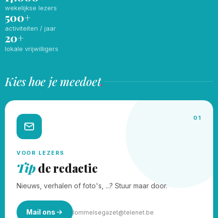
wekelijkse lezers
500+
activiteiten / jaar
20+
lokale vrijwilligers
Kies hoe je meedoet
.
01
VOOR LEZERS
Tip
de redactie
Nieuws, verhalen of foto's, ...? Stuur maar door.
Mail ons
lommelsegazet@telenet.be