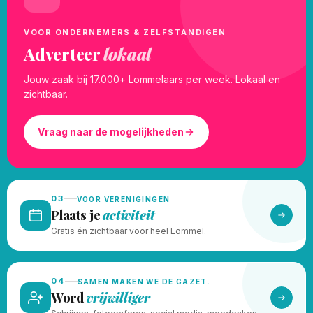
VOOR ONDERNEMERS & ZELFSTANDIGEN
Adverteer
lokaal
Jouw zaak bij 17.000+ Lommelaars per week. Lokaal en
zichtbaar.
Vraag naar de mogelijkheden
03
VOOR VERENIGINGEN
Plaats je
activiteit
Gratis én zichtbaar voor heel Lommel.
04
SAMEN MAKEN WE DE GAZET.
Word
vrijwilliger