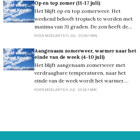
regen vallen maar grote hoeveelheden
Op en top zomer (11-17 juli)
worden niet verwacht. De nachtminima
Het blijft op en top zomerweer. Het
zijn veel slaapvriendelijker en komen uit
weekend belooft tropisch te worden met
tussen 13
maxima van 31 graden. De zon heeft de
hemel voor zich alleen. Gelukkig waait er
KOEN MOELANTS
11 JUL. 2026
1 MIN
een matige noordoostenwind die de
warmte wat draaglijk maakt. De minima in
Aangenaam zomerweer, warmer naar het
einde van de week (4-10 juli)
het weekend komen uit op 17 graden. Ook
Het blijft aangenaam zomerweer met
de werkweek
verdraagbare temperaturen, naar het
einde van de week wordt het warmer.
Zaterdag wordt een mooie zomerdag met
KOEN MOELANTS
4 JUL. 2026
1 MIN
zon afgewisseld met wolken. De maxima
bereiken 27 graden bij een zwak tot
matige westelijke wind. Zondag zijn er wat
meer wolken met mogelijk een bui in de