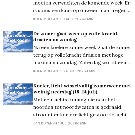
moeten verwachten de komende week. Er
is soms een kans op onweer maar regen
over meerdere dagen zit er niet in. De
KOEN MOELANTS
1 AUG. 2026
1 MIN
temperaturen blijven ook bovengemiddeld
scoren gedurende deze week. Het
De zomer gaat weer op volle kracht
draaien na zondag
weekend geeft temperaturen van om en
Na een koelere zomerweek gaat de zomer
bij de 26 graden, wat
terug op volle kracht draaien met hoge
maxima na zondag. Zaterdag wordt een
aangename zomerdag met veel zon. In de
KOEN MOELANTS
24 JUL. 2026
1 MIN
loop van de dag wordt de hemel versierd
met cumuluswolken. De maxima lopen op
Koeler, licht wisselvallig zomerweer met
weinig neerslag (18-24 juli)
tot 27 graden. De wind waait zwak uit het
Met een luchtstroming die naar het
noorden tot noordwesten is gedraaid
stroomt er koelere licht gestoorde lucht
naar ons toe. De temperaturen zijn deze
JAN BUYENS
17 JUL. 2026
1 MIN
week gematigder. Er kan af en toe wat