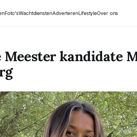
ten
Foto's
Wachtdiensten
Adverteren
Lifestyle
Over ons
 Meester kandidate M
rg