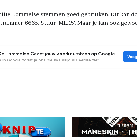
jullie Lommelse stemmen goed gebruiken. Dit kan d
t nummer 6665. Stuur 'MLI15'. Maar je kan ook ge
De Lommelse Gazet jouw voorkeursbron op Google
Voeg
 in Google zodat je ons nieuws altijd als eerste ziet.