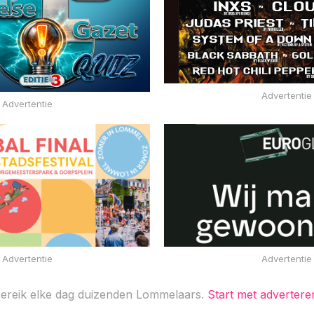
Advertentie
Advertentie
Advertentie
Advertentie
ereik elke dag duizenden Lommelaars.
Start met advertere