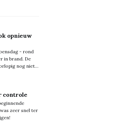
ook opnieuw
woensdag - rond
r in brand. De
orlopig nog niet
r controle
beginnende
was zeer snel ter
jgen!