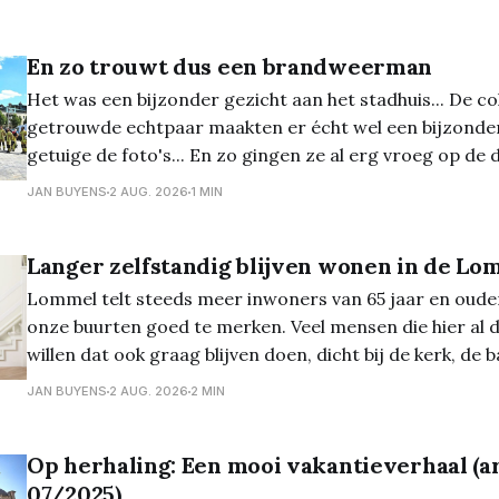
En zo trouwt dus een brandweerman
Het was een bijzonder gezicht aan het stadhuis... De co
getrouwde echtpaar maakten er écht wel een bijzond
getuige de foto's... En zo gingen ze al erg vroeg op de dag 'van de
grond'...
JAN BUYENS
2 AUG. 2026
1 MIN
Langer zelfstandig blijven wonen in de Lo
Lommel telt steeds meer inwoners van 65 jaar en ouder,
onze buurten goed te merken. Veel mensen die hier al
willen dat ook graag blijven doen, dicht bij de kerk, de
die ze al jaren kennen. Toch verandert er met
JAN BUYENS
2 AUG. 2026
2 MIN
Op herhaling: Een mooi vakantieverhaal (ar
07/2025)