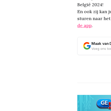
België 2024!
En ook zij kan 
sturen naar he
de app
.
Maak van 
Voeg ons toe