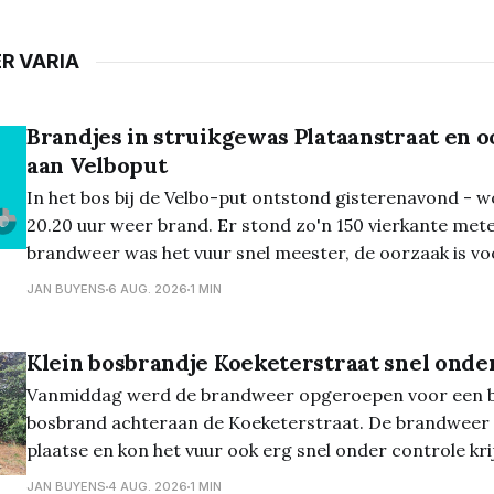
R VARIA
Brandjes in struikgewas Plataanstraat en 
aan Velboput
In het bos bij de Velbo-put ontstond gisterenavond - 
20.20 uur weer brand. Er stond zo'n 150 vierkante mete
brandweer was het vuur snel meester, de oorzaak is vo
bekend... En de dag ervoor, dinsdagavond, ontstond er een natuurbrand
JAN BUYENS
6 AUG. 2026
1 MIN
aan
Klein bosbrandje Koeketerstraat snel onde
Vanmiddag werd de brandweer opgeroepen voor een 
bosbrand achteraan de Koeketerstraat. De brandweer 
plaatse en kon het vuur ook erg snel onder controle kri
JAN BUYENS
4 AUG. 2026
1 MIN