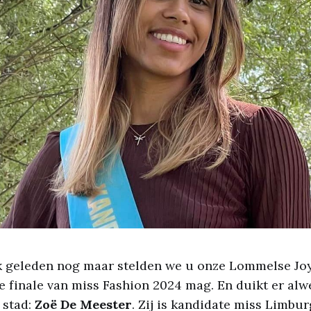
k geleden nog maar stelden we u onze Lommelse Joy
de finale van miss Fashion 2024 mag. En duikt er al
 stad:
Zoë De Meester
. Zij is kandidate miss Limbu