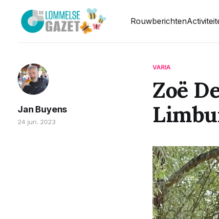
Rouwberichten
Activitei
VARIA
Zoë De
Limbu
Jan Buyens
24 jun. 2023