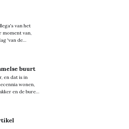
llega's van het
er moment van,
mmelse buurt
 en dat is in
 decennia wonen,
 bakker en de buren
tikel