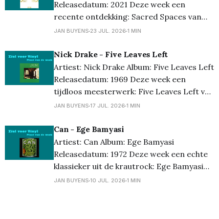
te leggen. De combinatie van
Releasedatum: 2021 Deze week een
recente ontdekking: Sacred Spaces van
SYML. Ik leerde deze plaat kennen tijdens
JAN BUYENS
23 JUL. 2026
1 MIN
een vinylavond met vrienden en was
meteen verkocht. Intieme songs, een
Nick Drake - Five Leaves Left
prachtige stem en een sfeer die je
Artiest: Nick Drake Album: Five Leaves Left
helemaal meeneemt. Voor mij springt
Releasedatum: 1969 Deze week een
vooral de cover van “Mr.
tijdloos meesterwerk: Five Leaves Left van
Nick Drake. Zijn debuutalbum uit 1969 is
JAN BUYENS
17 JUL. 2026
1 MIN
een prachtige verzameling ingetogen folk,
met een warme stem en melancholische
Can - Ege Bamyasi
songs die blijven raken. Elke luisterbeurt
Artiest: Can Album: Ege Bamyasi
voelt alsof je weer iets nieuws ontdekt.
Releasedatum: 1972 Deze week een echte
Een
klassieker uit de krautrock: Ege Bamyasi
van Can. Ondertussen toch wel een echt
JAN BUYENS
10 JUL. 2026
1 MIN
collectors item, en terecht. Eigenzinnig,
experimenteel en toch verrassend
toegankelijk. Het nummer “Vitamin C”