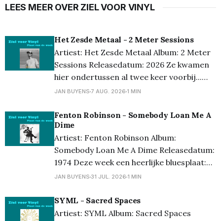
LEES MEER OVER ZIEL VOOR VINYL
Het Zesde Metaal - 2 Meter Sessions
Artiest: Het Zesde Metaal Album: 2 Meter
Sessions Releasedatum: 2026 Ze kwamen
hier ondertussen al twee keer voorbij...
maar wat een topband is Het Zesde
JAN BUYENS
7 AUG. 2026
1 MIN
Metaal toch. Met 2 Meter Sessions hoor je
de nummers in hun puurste vorm, en dat
Fenton Robinson - Somebody Loan Me A
Dime
past perfect bij de kracht van hun muziek.
Artiest: Fenton Robinson Album:
Geen
Somebody Loan Me A Dime Releasedatum:
1974 Deze week een heerlijke bluesplaat:
Somebody Loan Me A Dime van Fenton
JAN BUYENS
31 JUL. 2026
1 MIN
Robinson. Geen grote naam bij het brede
publiek, maar wel een gitarist en zanger
SYML - Sacred Spaces
die enorm veel gevoel in zijn muziek wist
Artiest: SYML Album: Sacred Spaces