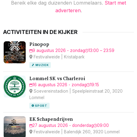
Bereik elke dag duizenden Lommelaars.
Start met
adverteren
.
ACTIVITEITEN IN DE KIJKER
Pinopop
9 augustus 2026 - zondag
13:00 – 23:59
Festivalweide | Kristalpark
🎵 MUZIEK
Lommel SK vs Charleroi
16 augustus 2026 - zondag
19:15
Soevereinstadion | Speelpleinstraat 20, 3020
Lommel
⚽ SPORT
EK Schapendrijven
27 augustus 2026 - donderdag
09:00
Festivalweide | Balendijk 260, 3920 Lommel