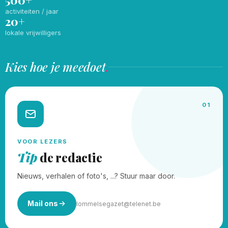
500+
activiteiten / jaar
20+
lokale vrijwilligers
Kies hoe je meedoet
.
01
VOOR LEZERS
Tip
de redactie
Nieuws, verhalen of foto's, ...? Stuur maar door.
Mail ons
lommelsegazet@telenet.be