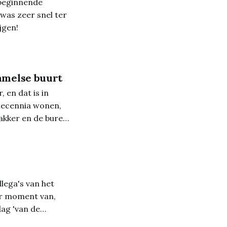
beginnende
was zeer snel ter
jgen!
mmelse buurt
 en dat is in
 decennia wonen,
 bakker en de buren
llega's van het
er moment van,