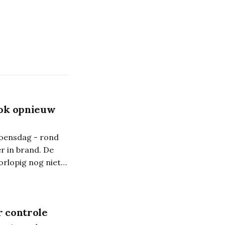
ook opnieuw
woensdag - rond
r in brand. De
orlopig nog niet
r controle