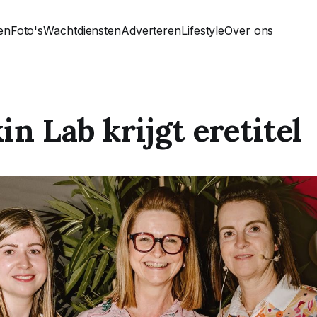
ten
Foto's
Wachtdiensten
Adverteren
Lifestyle
Over ons
in Lab krijgt eretitel