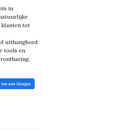
ts in
natuurlijke
 klanten tot
vol uithangbord
e tools en
erontharing.
 toe aan Google