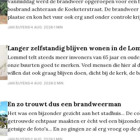
Vanmiddag werd de brandweer opgeroepen voor een 
bosbrand achteraan de Koeketerstraat. De brandweer 
plaatse en kon het vuur ook erg snel onder controle kri
JAN BUYENS
4 AUG. 2026
1 MIN
Langer zelfstandig blijven wonen in de Lo
Lommel telt steeds meer inwoners van 65 jaar en ouder,
onze buurten goed te merken. Veel mensen die hier al
willen dat ook graag blijven doen, dicht bij de kerk, de
die ze al jaren kennen. Toch verandert er met
JAN BUYENS
4 AUG. 2026
2 MIN
En zo trouwt dus een brandweerman
Het was een bijzonder gezicht aan het stadhuis... De co
getrouwde echtpaar maakten er écht wel een bijzond
getuige de foto's... En zo gingen ze al erg vroeg op de dag 'van de
grond'...
JAN BUYENS
2 AUG. 2026
1 MIN