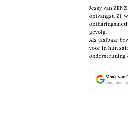
Jessy van ZENZ 
ontvangst. Zij w
ontharingsmetho
gevolg.
Als tastbaar be
voor in hun sal
ondersteuning o
Maak van 
Voeg ons toe