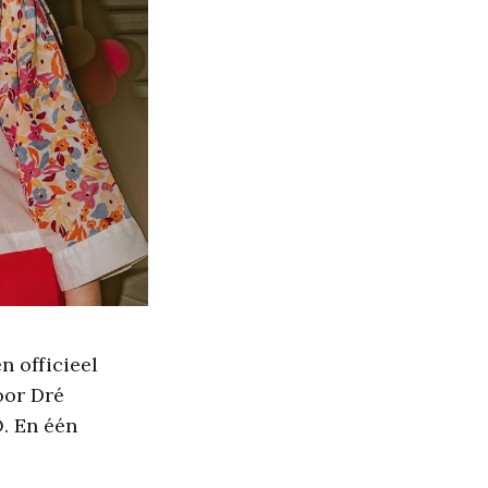
n officieel
oor Dré
. En één