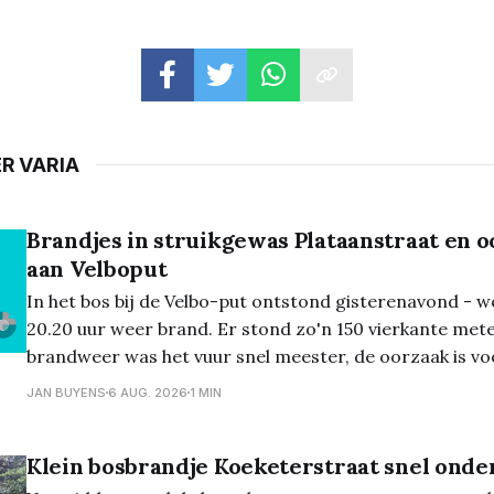
R VARIA
Brandjes in struikgewas Plataanstraat en 
aan Velboput
In het bos bij de Velbo-put ontstond gisterenavond - 
20.20 uur weer brand. Er stond zo'n 150 vierkante mete
brandweer was het vuur snel meester, de oorzaak is vo
bekend... En de dag ervoor, dinsdagavond, ontstond er een natuurbrand
JAN BUYENS
6 AUG. 2026
1 MIN
aan
Klein bosbrandje Koeketerstraat snel onde