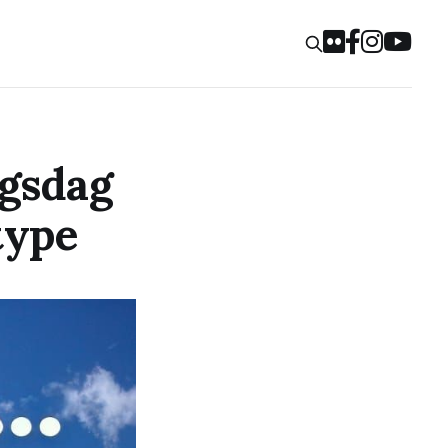
ngsdag
type