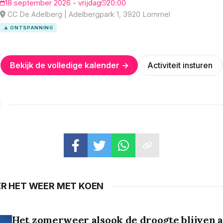
18 september 2026 - vrijdag
20:00
CC De Adelberg | Adelbergpark 1, 3920 Lommel
🧘 ONTSPANNING
Bekijk de volledige kalender →
Activiteit insturen
N
ER HET WEER MET KOEN
Het zomerweer alsook de droogte blijven