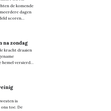
achten de komende
r meerdere dagen
deld scoren
n na zondag
e kracht draaien
e hemel versierd
. De wind waait
weinig
westen is
 ons toe. De