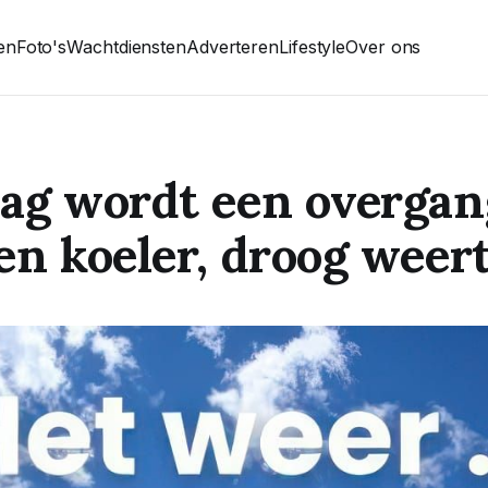
ten
Foto's
Wachtdiensten
Adverteren
Lifestyle
Over ons
ag wordt een overga
en koeler, droog weer