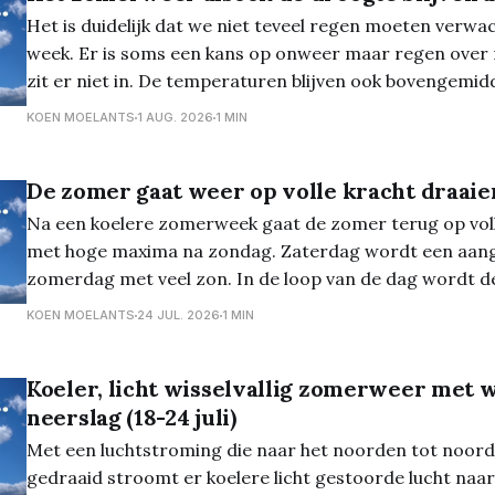
Het is duidelijk dat we niet teveel regen moeten verw
week. Er is soms een kans op onweer maar regen ove
zit er niet in. De temperaturen blijven ook bovengemid
gedurende deze week. Het weekend geeft temperaturen van om en bij
KOEN MOELANTS
1 AUG. 2026
1 MIN
de 26 graden, wat
De zomer gaat weer op volle kracht draaie
Na een koelere zomerweek gaat de zomer terug op voll
met hoge maxima na zondag. Zaterdag wordt een aangename
zomerdag met veel zon. In de loop van de dag wordt d
met cumuluswolken. De maxima lopen op tot 27 graden
KOEN MOELANTS
24 JUL. 2026
1 MIN
zwak uit het
Koeler, licht wisselvallig zomerweer met 
neerslag (18-24 juli)
Met een luchtstroming die naar het noorden tot noord
gedraaid stroomt er koelere licht gestoorde lucht naar