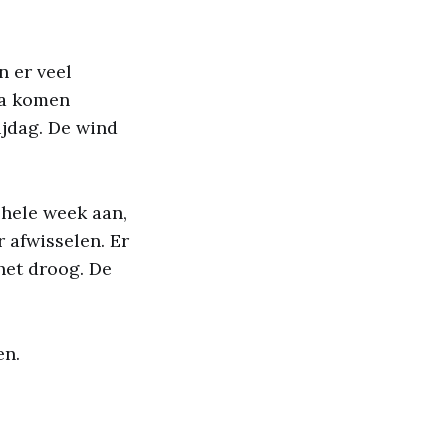
n er veel
ma komen
ijdag. De wind
 hele week aan,
r afwisselen. Er
 het droog. De
en.