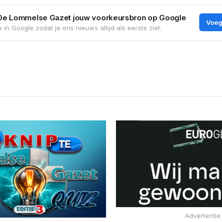
De Lommelse Gazet jouw voorkeursbron op Google
Voeg
 in Google zodat je ons nieuws altijd als eerste ziet.
Advertentie