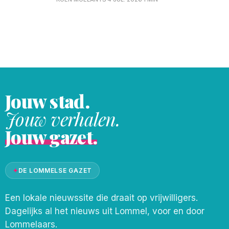
zon afgewisseld met wolken. De maxima
bereiken 27 graden bij een zwak tot
matige westelijke wind. Zondag zijn er wat
meer wolken met mogelijk een bui in de
Jouw stad.
Jouw verhalen.
Jouw gazet.
✦
DE LOMMELSE GAZET
Een lokale nieuwssite die draait op vrijwilligers.
Dagelijks al het nieuws uit Lommel, voor en door
Lommelaars.