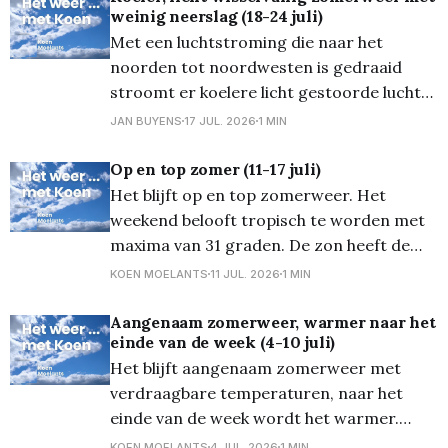
weinig neerslag (18-24 juli)
tot 27 graden. De wind waait zwak uit het
Met een luchtstroming die naar het
noorden tot noordwesten is gedraaid
stroomt er koelere licht gestoorde lucht
naar ons toe. De temperaturen zijn deze
JAN BUYENS
17 JUL. 2026
1 MIN
week gematigder. Er kan af en toe wat
regen vallen maar grote hoeveelheden
Op en top zomer (11-17 juli)
worden niet verwacht. De nachtminima
Het blijft op en top zomerweer. Het
zijn veel slaapvriendelijker en komen uit
weekend belooft tropisch te worden met
tussen 13
maxima van 31 graden. De zon heeft de
hemel voor zich alleen. Gelukkig waait er
KOEN MOELANTS
11 JUL. 2026
1 MIN
een matige noordoostenwind die de
warmte wat draaglijk maakt. De minima in
Aangenaam zomerweer, warmer naar het
einde van de week (4-10 juli)
het weekend komen uit op 17 graden. Ook
Het blijft aangenaam zomerweer met
de werkweek
verdraagbare temperaturen, naar het
einde van de week wordt het warmer.
Zaterdag wordt een mooie zomerdag met
KOEN MOELANTS
4 JUL. 2026
1 MIN