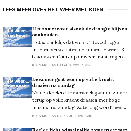
LEES MEER OVER HET WEER MET KOEN
Het zomerweer alsook de droogte blijven
aanhouden
Het is duidelijk dat we niet teveel regen
moeten verwachten de komende week. Er
is soms een kans op onweer maar regen
over meerdere dagen zit er niet in. De
KOEN MOELANTS
1 AUG. 2026
1 MIN
temperaturen blijven ook bovengemiddeld
scoren gedurende deze week. Het
De zomer gaat weer op volle kracht
draaien na zondag
weekend geeft temperaturen van om en
Na een koelere zomerweek gaat de zomer
bij de 26 graden, wat
terug op volle kracht draaien met hoge
maxima na zondag. Zaterdag wordt een
aangename zomerdag met veel zon. In de
KOEN MOELANTS
24 JUL. 2026
1 MIN
loop van de dag wordt de hemel versierd
met cumuluswolken. De maxima lopen op
Koeler, licht wisselvallig zomerweer met