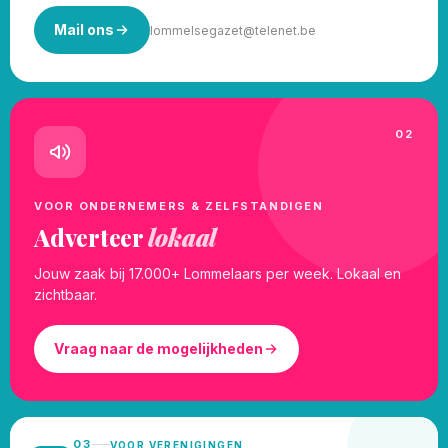
Mail ons
lommelsegazet@telenet.be
02
VOOR ONDERNEMERS & ZELFSTANDIGEN
Adverteer
lokaal
Jouw zaak bij 17.000+ Lommelaars per week. Lokaal en
zichtbaar.
Vraag naar de mogelijkheden
03
VOOR VERENIGINGEN