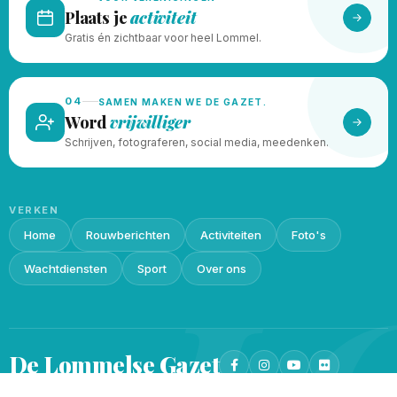
Plaats je
activiteit
Gratis én zichtbaar voor heel Lommel.
04
SAMEN MAKEN WE DE GAZET.
Word
vrijwilliger
Schrijven, fotograferen, social media, meedenken.
VERKEN
Home
Rouwberichten
Activiteiten
Foto's
L
Wachtdiensten
Sport
Over ons
De Lommelse
Gazet
Privacy beleid
Cookieverklaring
© 2026 · Gemaakt met
♥
door
Lukin