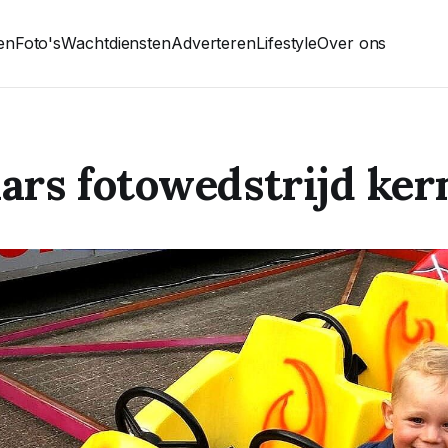
ten
Foto's
Wachtdiensten
Adverteren
Lifestyle
Over ons
rs fotowedstrijd ker