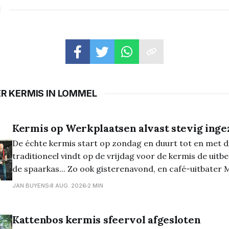
N
ER KERMIS IN LOMMEL
Kermis op Werkplaatsen alvast stevig inge
De échte kermis start op zondag en duurt tot en met 
traditioneel vindt op de vrijdag voor de kermis de uitbe
de spaarkas... Zo ook gisterenavond, en café-uitbater
deze gelegenheid ook een bijzonder optreden geregeld
JAN BUYENS
8 AUG. 2026
2 MIN
band Two Stroke Wasp.
Kattenbos kermis sfeervol afgesloten