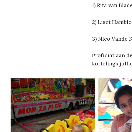
1) Rita van Blad
2) Liset Hamblo
3) Nico Vande 
Proficiat aan d
kortelings julli