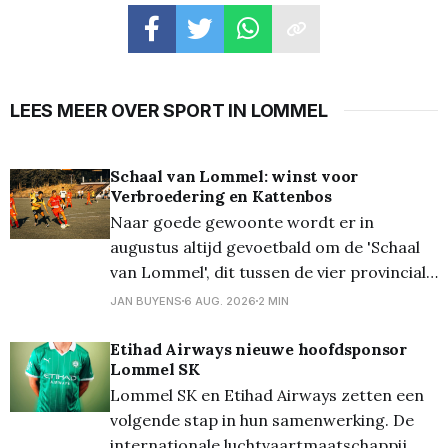
LEES MEER OVER SPORT IN LOMMEL
Schaal van Lommel: winst voor
Verbroedering en Kattenbos
Naar goede gewoonte wordt er in
augustus altijd gevoetbald om de 'Schaal
van Lommel', dit tussen de vier provinciale
Lommelse clubs. Vanavond stonden op het
JAN BUYENS
6 AUG. 2026
2 MIN
terrein van Lutlommel VV de halve finales
op het programma. En daarbij kwam
Etihad Airways nieuwe hoofdsponsor
Lommel SK
Verbroedering uit tegen Grenstrappers
Lommel SK en Etihad Airways zetten een
Kolonie, en werd het 1-1,
volgende stap in hun samenwerking. De
internationale luchtvaartmaatschappij