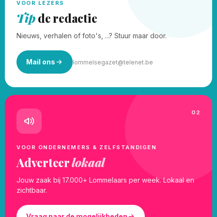
VOOR LEZERS
Tip
de redactie
Nieuws, verhalen of foto's, ...? Stuur maar door.
Mail ons
lommelsegazet@telenet.be
02
VOOR ONDERNEMERS & ZELFSTANDIGEN
Adverteer
lokaal
Jouw zaak bij 17.000+ Lommelaars per week. Lokaal en
zichtbaar.
Vraag naar de mogelijkheden