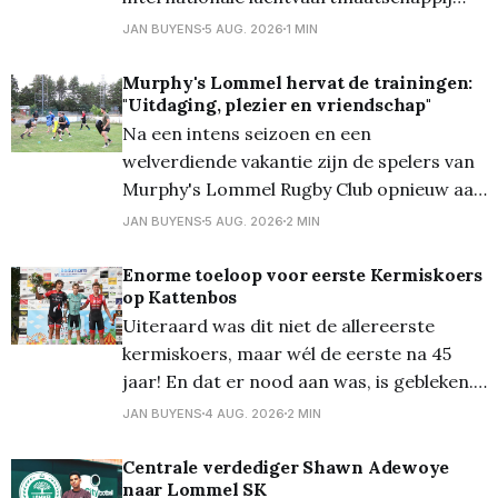
wordt vanaf het seizoen 2026/27 de
JAN BUYENS
5 AUG. 2026
1 MIN
nieuwe hoofdsponsor van de club en zal
als Front of Shirt Partner prijken op het
Murphy's Lommel hervat de trainingen:
"Uitdaging, plezier en vriendschap"
wedstrijdshirt van de eerste ploeg. De
Na een intens seizoen en een
stap naar hoofdsponsor benadrukt het
welverdiende vakantie zijn de spelers van
wederzijdse vertrouwen
Murphy's Lommel Rugby Club opnieuw aan
de slag. Met de start van het nieuwe
JAN BUYENS
5 AUG. 2026
2 MIN
seizoen in zicht trapte de club af met een
open training voor de heren, waarbij
Enorme toeloop voor eerste Kermiskoers
op Kattenbos
zowel ervaren spelers als nieuwsgierige
Uiteraard was dit niet de allereerste
nieuwkomers welkom
kermiskoers, maar wél de eerste na 45
jaar! En dat er nood aan was, is gebleken...
Zowat iedere inwoner van Kattenbos was
JAN BUYENS
4 AUG. 2026
2 MIN
ervoor naar buiten gekomen, waardoor
het een fantastische eerste editie werd!
Centrale verdediger Shawn Adewoye
naar Lommel SK
Winnaar werd Yentl Ruugh, die zijn