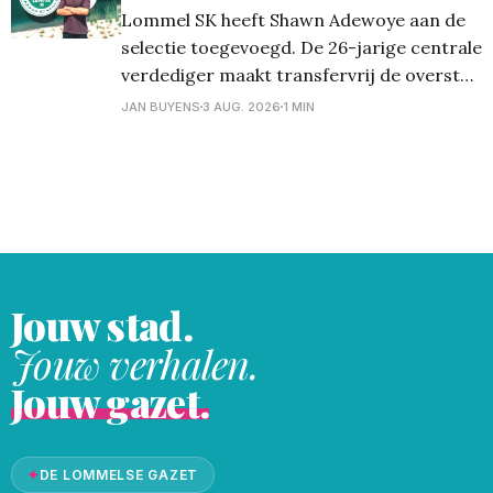
Lommel SK heeft Shawn Adewoye aan de
medevluchter Ben van Bijnen in
selectie toegevoegd. De 26-jarige centrale
verdediger maakt transfervrij de overstap
naar het Soevereinstadion en tekent een
JAN BUYENS
3 AUG. 2026
1 MIN
meerjarig contract. Shawn Adewoye is de
nieuwste versterking van Lommel SK. De
26-jarige verdediger keert na meerdere
seizoenen in Nederland terug naar België.
Adewoye genoot
Jouw stad.
Jouw verhalen.
Jouw gazet.
✦
DE LOMMELSE GAZET