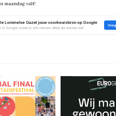
n maandag valt!
De Lommelse Gazet jouw voorkeursbron op Google
Voeg
 in Google zodat je ons nieuws altijd als eerste ziet.