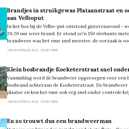
Brandjes in struikgewas Plataanstraat en 
aan Velboput
In het bos bij de Velbo-put ontstond gisterenavond - 
20.20 uur weer brand. Er stond zo'n 150 vierkante mete
brandweer was het vuur snel meester, de oorzaak is vo
bekend... En de dag ervoor, dinsdagavond, ontstond er een natuurbrand
JAN BUYENS
6 AUG. 2026
1 MIN
aan
Klein bosbrandje Koeketerstraat snel onde
Vanmiddag werd de brandweer opgeroepen voor een 
bosbrand achteraan de Koeketerstraat. De brandweer 
plaatse en kon het vuur ook erg snel onder controle kri
JAN BUYENS
4 AUG. 2026
1 MIN
En zo trouwt dus een brandweerman