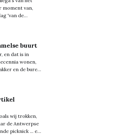
llega's van het
er moment van,
mmelse buurt
 en dat is in
 decennia wonen,
 bakker en de buren
tikel
oals wij trokken,
naar de Antwerpse
nde picknick ... en