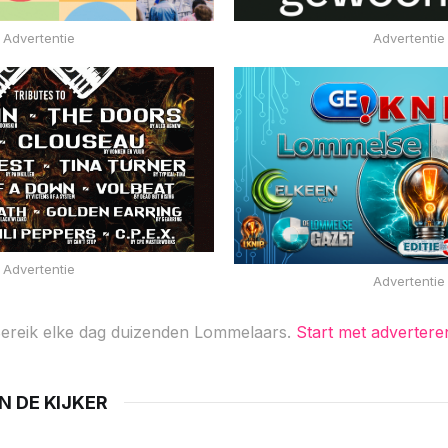
Advertentie
Advertentie
Advertentie
Advertentie
ereik elke dag duizenden Lommelaars.
Start met advertere
IN DE KIJKER