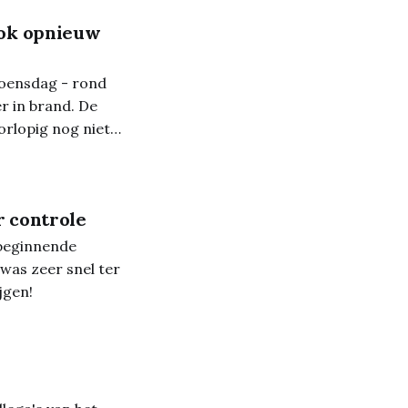
ook opnieuw
woensdag - rond
r in brand. De
orlopig nog niet
r controle
beginnende
was zeer snel ter
jgen!