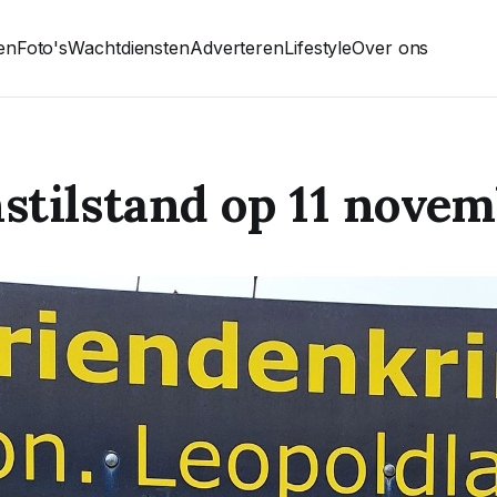
ten
Foto's
Wachtdiensten
Adverteren
Lifestyle
Over ons
tilstand op 11 novem