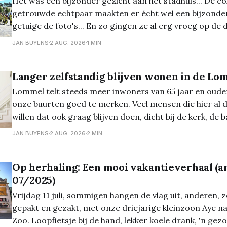
Het was een bijzonder gezicht aan het stadhuis... De co
getrouwde echtpaar maakten er écht wel een bijzond
getuige de foto's... En zo gingen ze al erg vroeg op de dag 'van de
grond'...
JAN BUYENS
2 AUG. 2026
1 MIN
Langer zelfstandig blijven wonen in de Lo
Lommel telt steeds meer inwoners van 65 jaar en ouder,
onze buurten goed te merken. Veel mensen die hier al
willen dat ook graag blijven doen, dicht bij de kerk, de
die ze al jaren kennen. Toch verandert er met
JAN BUYENS
2 AUG. 2026
2 MIN
Op herhaling: Een mooi vakantieverhaal (ar
07/2025)
Vrijdag 11 juli, sommigen hangen de vlag uit, anderen, z
gepakt en gezakt, met onze driejarige kleinzoon Aye 
Zoo. Loopfietsje bij de hand, lekker koele drank, 'n gezo