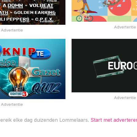
Advertentie
Advertentie
Advertentie
Advertentie
ereik elke dag duizenden Lommelaars.
Start met advertere