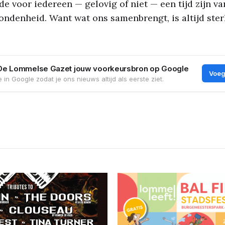
e voor iedereen — gelovig of niet — een tijd zijn van
ndenheid. Want wat ons samenbrengt, is altijd ste
De Lommelse Gazet jouw voorkeursbron op Google
Voeg
 in Google zodat je ons nieuws altijd als eerste ziet.