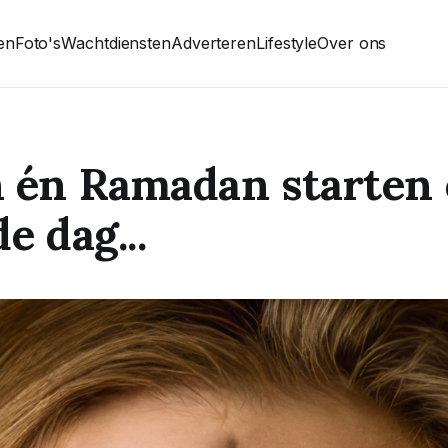
ten
Foto's
Wachtdiensten
Adverteren
Lifestyle
Over ons
 én Ramadan starten
e dag...