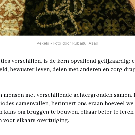
Pexels - Foto door Rubaitul Azad
ies verschillen, is de kern opvallend gelijkaardig: e
ld, bewuster leven, delen met anderen en zorg dra
n mensen met verschillende achtergronden samen. 
iodes samenvallen, herinnert ons eraan hoeveel we
en kans om bruggen te bouwen, elkaar beter te lere
n voor elkaars overtuiging.