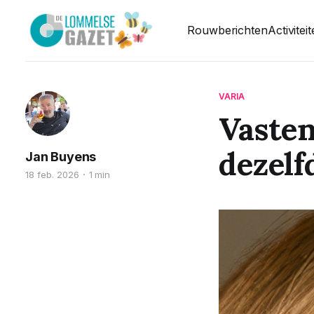
Rouwberichten
Activitei
VARIA
Vasten
dezelfd
Jan Buyens
18 feb. 2026
1 min