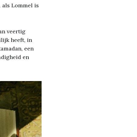
d als Lommel is
an veertig
jk heeft, in
Ramadan, een
adigheid en