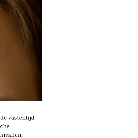
 de vastentijd
sche
envallen,