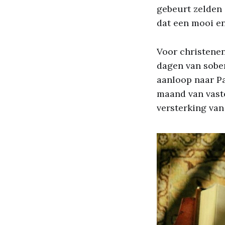
gebeurt zelden
dat een mooi e
Voor christenen
dagen van sober
aanloop naar P
maand van vast
versterking va