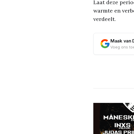
Laat deze period
warmte en verbo
verdeelt.
Maak van 
Voeg ons toe