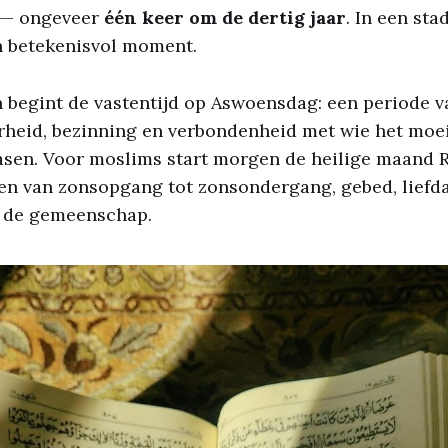
 — ongeveer
één keer om de dertig jaar
. In een sta
n betekenisvol moment.
 begint de vastentijd op Aswoensdag: een periode v
heid, bezinning en verbondenheid met wie het moeili
asen. Voor moslims start morgen de heilige maand 
en van zonsopgang tot zonsondergang, gebed, liefd
n de gemeenschap.