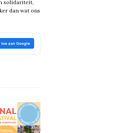
 solidariteit,
rker dan wat ons
 toe aan Google