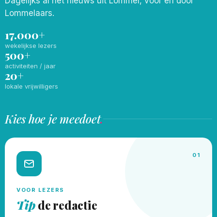
Dagelijks al het nieuws uit Lommel, voor en door
Lommelaars.
17.000+
wekelijkse lezers
500+
activiteiten / jaar
20+
lokale vrijwilligers
Kies hoe je meedoet
.
01
VOOR LEZERS
Tip
de redactie