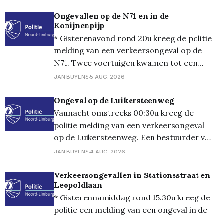
gecontroleerd op overdreven snelheid,
zowel met bemande als met onbemande
Ongevallen op de N71 en in de
Konijnenpijp
radars. Opletten dus, maar dat moet u
* Gisterenavond rond 20u kreeg de politie
uiteraard ook zonder controles
melding van een verkeersongeval op de
N71. Twee voertuigen kwamen tot een
aanrijding waarbij een voertuig in de
JAN BUYENS
5 AUG. 2026
gracht belandde. De bestuurder werd
voor de nodige zorg naar het ziekenhuis
Ongeval op de Luikersteenweg
gebracht en de wagen werd getakeld. *
Vannacht omstreeks 00:30u kreeg de
Gisteren omstreeks 21:30u was er een
politie melding van een verkeersongeval
melding
op de Luikersteenweg. Een bestuurder van
een wagen maakte een manoeuvre om af
JAN BUYENS
4 AUG. 2026
te slaan, waarbij op hetzelfde moment een
andere bestuurder een inhaalmanoeuvre
Verkeersongevallen in Stationsstraat en
Leopoldlaan
maakte. De twee voertuigen kwamen in
* Gisterennamiddag rond 15:30u kreeg de
aanrijding met elkaar, waarbij ook één
politie een melding van een ongeval in de
voertuig door de