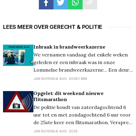
LEES MEER OVER GERECHT & POLITIE
Inbraak in brandweerkazerne
We vernamen vandaag dat enkele weken
geleden er een inbraak was in onze
Lommelse brandweerkazerne... Een deur
van de stelplaats werd geforceerd en er
JAN BUYENS
6 AUG. 2026
1 MIN
werd bevrijdingsmateriaal uit de
autopomp gestolen. Het gaat om accu-
Opgelet: dit weekend nieuwe
flitsmarathon
aangedreven bevrijdingsmateriaal ter
De politie houdt van zaterdagochtend 6
waarde van 30.000 euro, specifiek over
uur tot en met zondagochtend 6 uur voor
o.a. een hydraulische schaar en
de 25ste keer een flitsmarathon. Verspreid
over het hele land wordt er 24 uur lang
JAN BUYENS
6 AUG. 2026