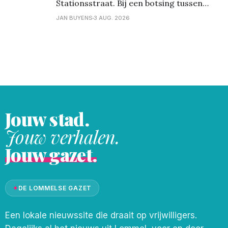
Stationsstraat. Bij een botsing tussen
twee voertuigen raakten de bestuurders
JAN BUYENS
3 AUG. 2026
niet gewond; * Vandaag omstreeks 11:30u
gebeurde een ongeval in de Koning
Leopoldlaan. Twee voertuigen reden op
hetzelfde moment achteruit waardoor het
tot een botsing kwam.
Jouw stad.
Jouw verhalen.
Jouw gazet.
✦
DE LOMMELSE GAZET
Een lokale nieuwssite die draait op vrijwilligers.