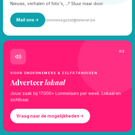
Nieuws, verhalen of foto's, ...? Stuur maar door.
Mail ons
lommelsegazet@telenet.be
02
VOOR ONDERNEMERS & ZELFSTANDIGEN
Adverteer
lokaal
Jouw zaak bij 17.000+ Lommelaars per week. Lokaal en
zichtbaar.
Vraag naar de mogelijkheden