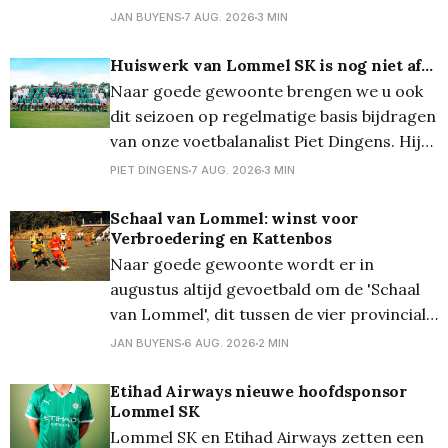
Door de voorspelde tropische
JAN BUYENS
7 AUG. 2026
3 MIN
temperaturen neemt de organisatie extra
maatregelen om de wedstrijden veilig te
Huiswerk van Lommel SK is nog niet af...
laten verlopen. De kwart-, sprint- en
Naar goede gewoonte brengen we u ook
triotriatlon zijn volledig volzet en ook de
dit seizoen op regelmatige basis bijdragen
vernieuwde Just 4
van onze voetbalanalist Piet Dingens. Hij
fileerde voor ons de ploeg die het moet
PIET DINGENS
7 AUG. 2026
3 MIN
gaan waarmaken in de Jupiler Pro
League... Lee Johnson is een toffe pee.
Schaal van Lommel: winst voor
Verbroedering en Kattenbos
Laat daar geen twijfel over bestaan. Maar
Naar goede gewoonte wordt er in
in HBvL bekijkt
augustus altijd gevoetbald om de 'Schaal
van Lommel', dit tussen de vier provinciale
Lommelse clubs. Vanavond stonden op het
JAN BUYENS
6 AUG. 2026
2 MIN
terrein van Lutlommel VV de halve finales
op het programma. En daarbij kwam
Etihad Airways nieuwe hoofdsponsor
Lommel SK
Verbroedering uit tegen Grenstrappers
Lommel SK en Etihad Airways zetten een
Kolonie, en werd het 1-1,