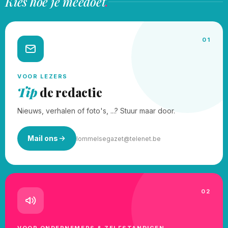
Kies hoe je meedoet
.
01
VOOR LEZERS
Tip
de redactie
Nieuws, verhalen of foto's, ...? Stuur maar door.
Mail ons
lommelsegazet@telenet.be
02