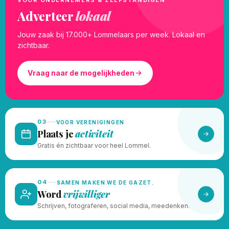
VOOR ONDERNEMERS & ZELFSTANDIGEN
Adverteer
lokaal
Jouw zaak bij 17.000+ Lommelaars per week. Lokaal en
zichtbaar.
Vraag naar de mogelijkheden
03
VOOR VERENIGINGEN
Plaats je
activiteit
Gratis én zichtbaar voor heel Lommel.
04
SAMEN MAKEN WE DE GAZET.
Word
vrijwilliger
Schrijven, fotograferen, social media, meedenken.