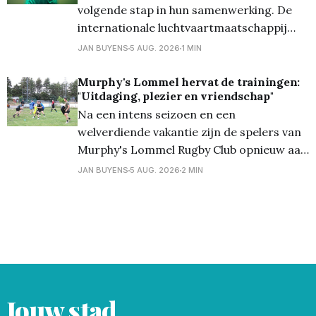
volgende stap in hun samenwerking. De
internationale luchtvaartmaatschappij
wordt vanaf het seizoen 2026/27 de
JAN BUYENS
5 AUG. 2026
1 MIN
nieuwe hoofdsponsor van de club en zal
als Front of Shirt Partner prijken op het
Murphy's Lommel hervat de trainingen:
"Uitdaging, plezier en vriendschap"
wedstrijdshirt van de eerste ploeg. De
Na een intens seizoen en een
stap naar hoofdsponsor benadrukt het
welverdiende vakantie zijn de spelers van
wederzijdse vertrouwen
Murphy's Lommel Rugby Club opnieuw aan
de slag. Met de start van het nieuwe
JAN BUYENS
5 AUG. 2026
2 MIN
seizoen in zicht trapte de club af met een
open training voor de heren, waarbij
zowel ervaren spelers als nieuwsgierige
nieuwkomers welkom
Jouw stad.